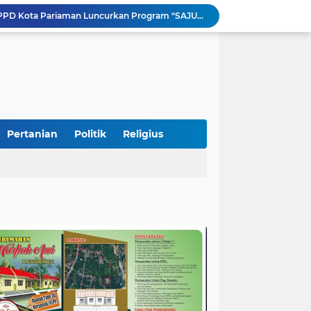
Pemkab Perkuat Komitmen Dalam Kehidupan Masyarakat Yang Harmonis
Diduga Akibat Puntung Rokok, Satu Pohon Cemara di Pantai Kata Pariaman Terbakar
Semarakkan HUT RI ke-81, Lapas Kelas IIB Pariaman Gelar Beragam Lomba
STIT Syekh Burhanuddin Pariaman Jadi Tuan Rumah Sosialisasi Penguatan Ideologi Pancasila Bersama BPIP dan DPR RI
Peduli Bencana, Unisbar Berkolaborasi dengan Pariaman Women Power Salurkan Bantuan untuk Korban Banjir di Padang
Diduga Tabrak Pejalan Kaki Hingga Tewas di Padang Pariaman, Sopir L300 Sempat Kabur Karena Panik
 Bersama Rombongan Jemput Aspirasi
alan Pada Empat Titik
Pertanian
Politik
Religius
si Pimpinan Pemda
Tingkatkan PAD, UPTD PPD Kota Pariaman Luncurkan Program "SAJUMPA"