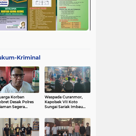
ukum-Kriminal
uarga Korban
Waspada Curanmor,
bret Desak Polres
Kapolsek VII Koto
iaman Segera
Sungai Sariak Imbau
gkap Pelaku
Warga Pasang Kunci
Ganda