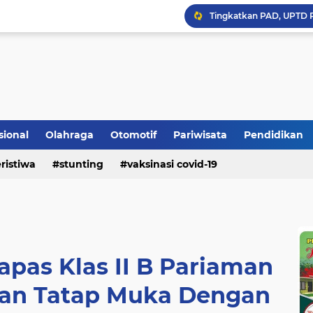
Bupati Padangpariaman
Longsor Ganggu Akses J
sional
Olahraga
Otomotif
Pariwisata
Pendidikan
Mengakhiri Pecah Kong
ristiwa
stunting
vaksinasi covid-19
apas Klas II B Pariaman
an Tatap Muka Dengan