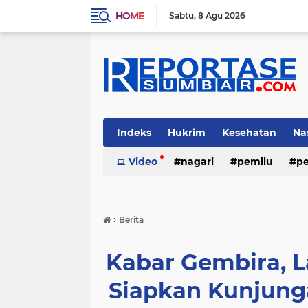
HOME
Sabtu
8 Agu 2026
Indeks
Hukrim
Kesehatan
Na
Video
nagari
pemilu
pe
›
Berita
Kabar Gembira, L
Siapkan Kunjung