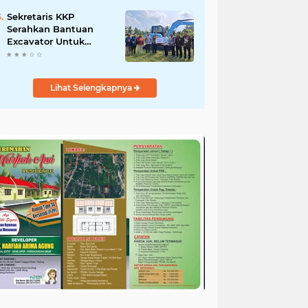
Salurkan Bantuan
untuk Korban Banjir di
Sekretaris KKP
Padang
Serahkan Bantuan
Excavator Untuk
Pelaku Usaha
Perikanan
Lihat Selengkapnya