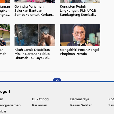
ariaman
Gerindra Pariaman
Konsisten Peduli
Bagikan
Salurkan Bantuan
Lingkungan, PLN UP2B
ngka
Sembako untuk Korban
Sumbagteng Kembali
e - 80
Kebakaran di Pariaman
Gelar Kolaborasi Tahunan
Bersama Bank Sampah
Pasie Nan Tigo
ar
Kisah Lansia Disabilitas
Mengakhiri Pecah Kongsi
umah
Miskin Bertahan Hidup
Pimpinan Pemda
Dirumah Tak Layak di
Padang Pariaman
egori
am
Bukittinggi
Darmasraya
Kot
angpariaman
Pariaman
Pesisir Selatan
Sa
mbar