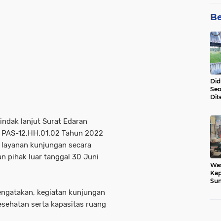
Be
Did
Seo
Dit
Dun
Sa
tindak lanjut Surat Edaran
: PAS-12.HH.01.02 Tahun 2022
 layanan kunjungan secara
n pihak luar tanggal 30 Juni
Wa
Kap
Sun
War
mengatakan, kegiatan kunjungan
Ga
esehatan serta kapasitas ruang