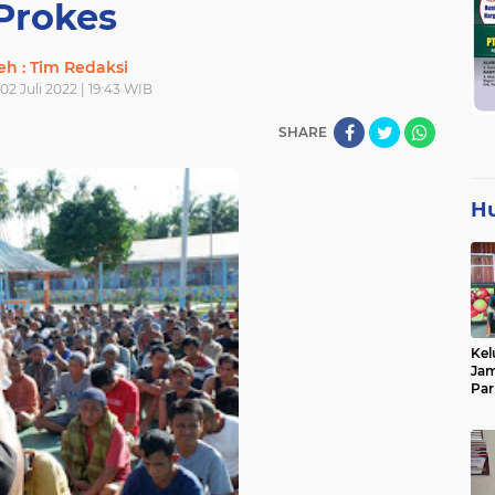
Prokes
eh : Tim Redaksi
02 Juli 2022 | 19:43 WIB
SHARE
H
Kel
Jam
Par
Tan