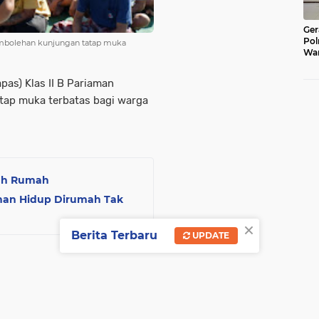
Ger
Pol
t pembolehan kunjungan tatap muka
War
Pel
Lub
as) Klas II B Pariaman
atap muka terbatas bagi warga
dah Rumah
tahan Hidup Dirumah Tak
×
Berita Terbaru
UPDATE