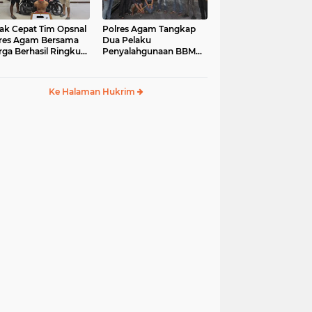
ak Cepat Tim Opsnal
Polres Agam Tangkap
res Agam Bersama
Dua Pelaku
ga Berhasil Ringkus
Penyalahgunaan BBM
aku Jambret di
Bersubsidi Jenis Solar di
uk Basung
Palembayan
Ke Halaman Hukrim