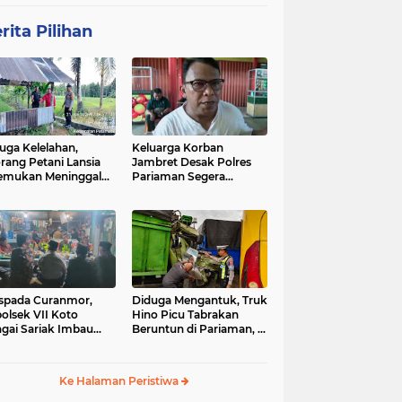
rita Pilihan
uga Kelelahan,
Keluarga Korban
rang Petani Lansia
Jambret Desak Polres
emukan Meninggal
Pariaman Segera
ia di Pematang
Tangkap Pelaku
wah
spada Curanmor,
Diduga Mengantuk, Truk
olsek VII Koto
Hino Picu Tabrakan
gai Sariak Imbau
Beruntun di Pariaman, 5
ga Pasang Kunci
Kendaraan Rusak Parah
nda
Ke Halaman Peristiwa