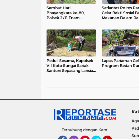
Sambut Hari
Satlantas Polres P
Bhayangkara ke-80,
Gelar Bakti Sosial 
Polsek 2x11 Enam
Makanan Dalam Ra
Lingkung Gelar Goro
Hari Bhayangkara k
Bersama Bangun Rumah
Layak Huni untuk Warga
Peduli Sesama, Kapolsek
Lapas Pariaman Gel
VII Koto Sungai Sariak
Program Bedah R
Santuni Sepasang Lansia
di Gubuk Sederhana
Kat
Ag
Pad
Terhubung dengan Kami
Su