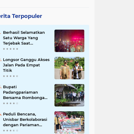
rita Terpopuler
Berhasil Selamatkan
Satu Warga Yang
Terjebak Saat
Kebakaran
Longsor Ganggu Akses
Jalan Pada Empat
Titik
Bupati
Padangpariaman
Bersama Rombongan
Jemput Aspirasi
Peduli Bencana,
Unisbar Berkolaborasi
dengan Pariaman
Women Power