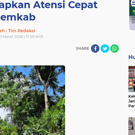
apkan Atensi Cepat
Pemkab
eh : Tim Redaksi
21 Maret 2026 | 17:59 WIB
SHARE
H
Kel
Jam
Par
Tan