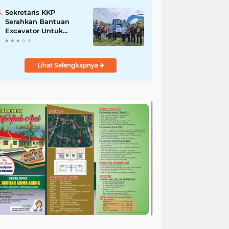
Salurkan Bantuan
untuk Korban Banjir di
Sekretaris KKP
Padang
Serahkan Bantuan
Excavator Untuk
Pelaku Usaha
Perikanan
Lihat Selengkapnya