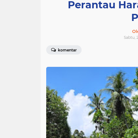
Perantau Har
Ol
Sabtu, 
komentar