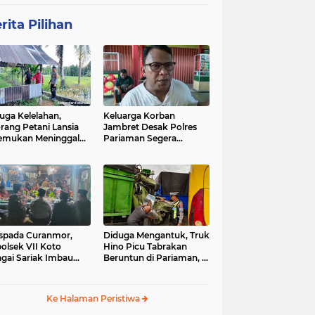
rita Pilihan
uga Kelelahan,
Keluarga Korban
rang Petani Lansia
Jambret Desak Polres
emukan Meninggal
Pariaman Segera
ia di Pematang
Tangkap Pelaku
wah
spada Curanmor,
Diduga Mengantuk, Truk
olsek VII Koto
Hino Picu Tabrakan
gai Sariak Imbau
Beruntun di Pariaman, 5
ga Pasang Kunci
Kendaraan Rusak Parah
nda
Ke Halaman Peristiwa