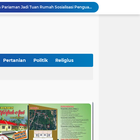
STIT Syekh Burhanuddin Pariaman Jadi Tuan Rumah Sosialisasi Penguatan Ideologi Pancasila Bersama BPIP dan DPR RI
Peduli Bencana, Unisbar Berkolaborasi dengan Pariaman Women Power Salurkan Bantuan untuk Korban Banjir di Padang
Diduga Tabrak Pejalan Kaki Hingga Tewas di Padang Pariaman, Sopir L300 Sempat Kabur Karena Panik
 Bersama Rombongan Jemput Aspirasi
alan Pada Empat Titik
Presiden Diminta Jadikan Pertemuan dengan Kepala Daerah sebagai Momentum Reformasi Sistemik
SatuPena Sumbar dan Sumbar Talenta Bertemu Alumni MBNNS, Gagas Program Bersama di Bidang Sastra dan Seni Budaya
tu Warga Yang Terjebak Saat Kebakaran
Pertanian
Politik
Religius
Sekretaris KKP Serahkan Bantuan Excavator Untuk Pelaku Usaha Perikanan
Semarakkan HUT RI ke-81, Lapas Kelas IIB Pariaman Gelar Beragam Lomba