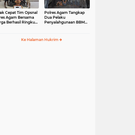
ak Cepat Tim Opsnal
Polres Agam Tangkap
res Agam Bersama
Dua Pelaku
ga Berhasil Ringkus
Penyalahgunaan BBM
aku Jambret di
Bersubsidi Jenis Solar di
uk Basung
Palembayan
Ke Halaman Hukrim