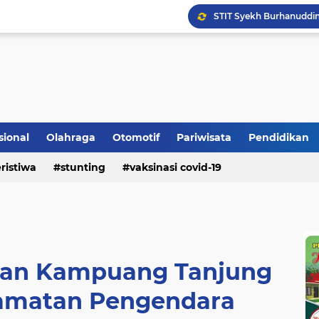
Bupati Padangpariaman
Longsor Ganggu Akses J
Berhasil Selamatkan Sa
sional
Olahraga
Otomotif
Pariwisata
Pendidikan
ristiwa
stunting
vaksinasi covid-19
alan Kampuang Tanjung
amatan Pengendara