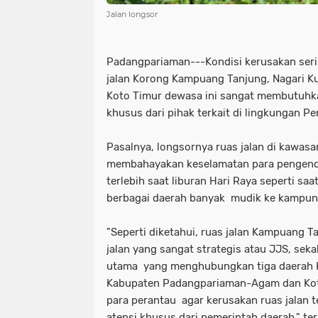
Jalan longsor
Padangpariaman---Kondisi kerusakan seri
jalan Korong Kampuang Tanjung, Nagari K
Koto Timur dewasa ini sangat membutuhka
khusus dari pihak terkait di lingkungan 
Pasalnya, longsornya ruas jalan di kawasan
membahayakan keselamatan para pengend
terlebih saat liburan Hari Raya seperti saa
berbagai daerah banyak mudik ke kampung 
"Seperti diketahui, ruas jalan Kampuang 
jalan yang sangat strategis atau JJS, seka
utama yang menghubungkan tiga daerah K
Kabupaten Padangpariaman-Agam dan Kot
para perantau agar kerusakan ruas jalan 
atensi khusus dari pemerintah daerah," te