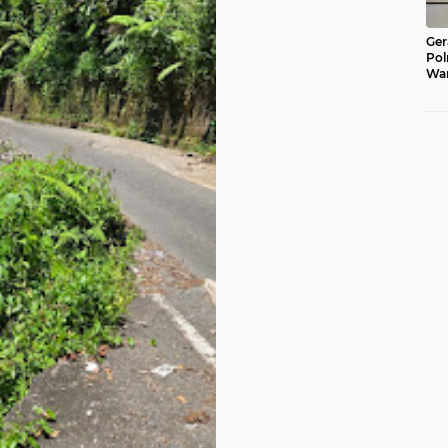
Ger
Pol
War
Pel
Lub