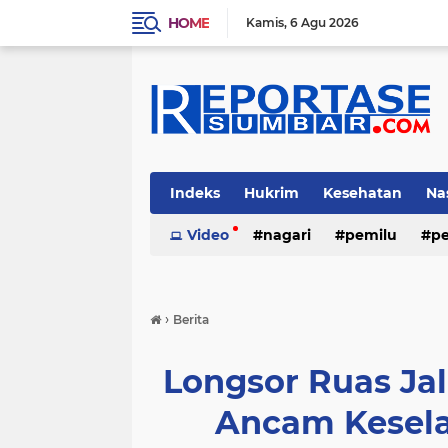
HOME
Kamis
6 Agu 2026
Indeks
Hukrim
Kesehatan
Na
Video
nagari
pemilu
pe
›
Berita
Longsor Ruas J
Ancam Kesel