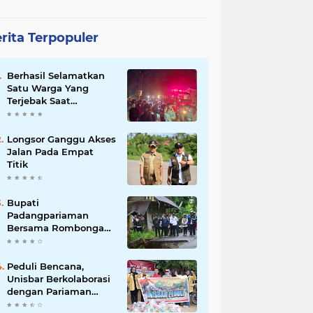
rita Terpopuler
Berhasil Selamatkan
Satu Warga Yang
Terjebak Saat
Kebakaran
Longsor Ganggu Akses
Jalan Pada Empat
Titik
Bupati
Padangpariaman
Bersama Rombongan
Jemput Aspirasi
Peduli Bencana,
Unisbar Berkolaborasi
dengan Pariaman
Women Power