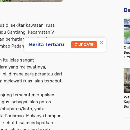
Be
us di sekitar kawasan ruas
udu Gantiang, Kecamatan V
n perhatian dan atensi
×
Berita Terbaru
UPDATE
Pemkab Padangpariaman.
Did
Seo
Dit
 itu jelas sangat
Dun
Sa
ara yang melewatinya,
t ini, dimana para perantau dari
melewati ruas jalan tersebut.
Tanjung tersebut merupakan
Wa
ligus sebagai jalan poros
Kap
Sun
abupaten/kota, yaitu
War
a Pariaman. Makanya harapan
Ga
tersebut bisa mendapatkan
rang salah seorang tokoh