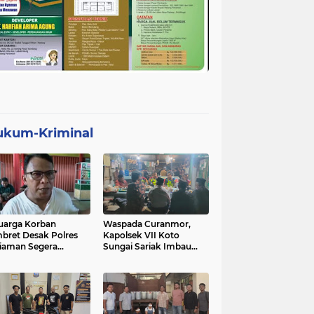
ukum-Kriminal
uarga Korban
Waspada Curanmor,
bret Desak Polres
Kapolsek VII Koto
iaman Segera
Sungai Sariak Imbau
gkap Pelaku
Warga Pasang Kunci
Ganda