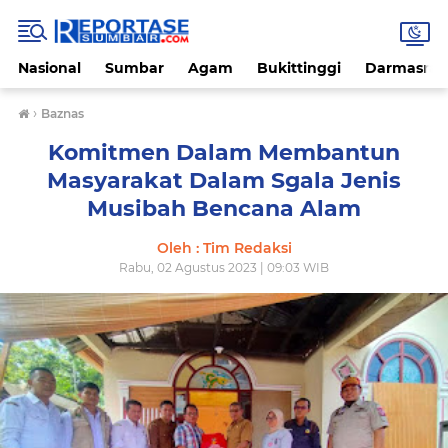
Nasional
Sumbar
Agam
Bukittinggi
Darmasray
›
Baznas
Komitmen Dalam Membantun
Masyarakat Dalam Sgala Jenis
Musibah Bencana Alam
Oleh : Tim Redaksi
Rabu, 02 Agustus 2023 | 09:03 WIB