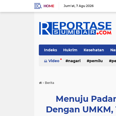
HOME
Jum'at
7 Agu 2026
Indeks
Hukrim
Kesehatan
Na
Video
nagari
pemilu
pe
›
Berita
Menuju Padan
Dengan UMKM, 