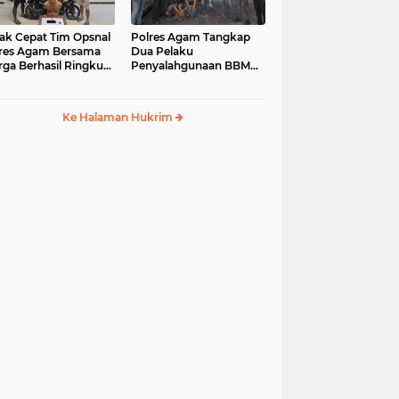
ak Cepat Tim Opsnal
Polres Agam Tangkap
res Agam Bersama
Dua Pelaku
ga Berhasil Ringkus
Penyalahgunaan BBM
aku Jambret di
Bersubsidi Jenis Solar di
uk Basung
Palembayan
Ke Halaman Hukrim