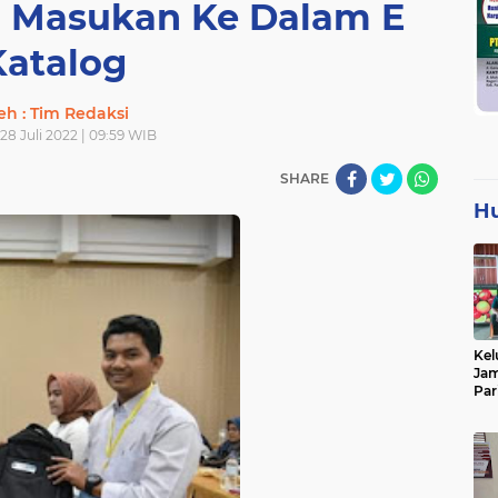
 Masukan Ke Dalam E
Katalog
eh : Tim Redaksi
28 Juli 2022 | 09:59 WIB
SHARE
H
Kel
Jam
Par
Tan