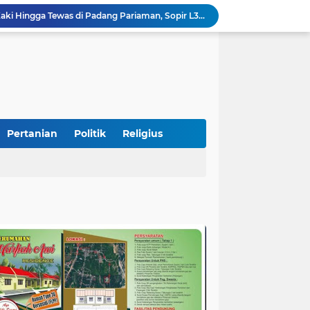
Diduga Tabrak Pejalan Kaki Hingga Tewas di Padang Pariaman, Sopir L300 Sempat Kabur Karena Panik
 Bersama Rombongan Jemput Aspirasi
alan Pada Empat Titik
Presiden Diminta Jadikan Pertemuan dengan Kepala Daerah sebagai Momentum Reformasi Sistemik
Tingkatkan PAD, UPTD PPD Kota Pariaman Luncurkan Program "SAJUMPA"
Pemkab Perkuat Komitmen Dalam Kehidupan Masyarakat Yang Harmonis
Diduga Akibat Puntung Rokok, Satu Pohon Cemara di Pantai Kata Pariaman Terbakar
Semarakkan HUT RI ke-81, Lapas Kelas IIB Pariaman Gelar Beragam Lomba
Pertanian
Politik
Religius
STIT Syekh Burhanuddin Pariaman Jadi Tuan Rumah Sosialisasi Penguatan Ideologi Pancasila Bersama BPIP dan DPR RI
Peduli Bencana, Unisbar Berkolaborasi dengan Pariaman Women Power Salurkan Bantuan untuk Korban Banjir di Padang