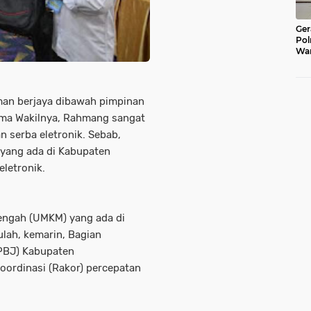
Ger
Pol
War
Pel
Lub
n berjaya dibawah pimpinan
ama Wakilnya, Rahmang sangat
serba eletronik. Sebab,
 yang ada di Kabupaten
letronik.
nengah (UMKM) yang ada di
lah, kemarin, Bagian
PBJ) Kabupaten
ordinasi (Rakor) percepatan