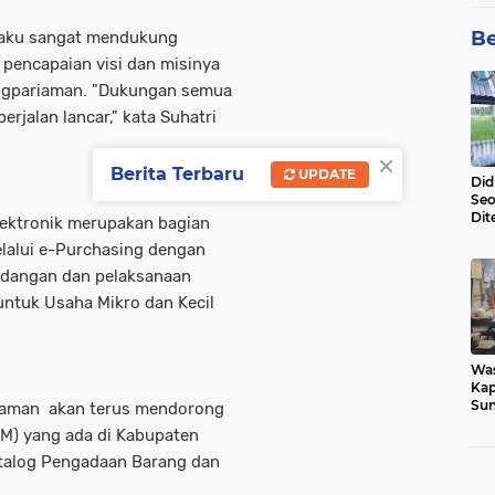
Be
gaku sangat mendukung
 pencapaian visi dan misinya
angpariaman. "Dukungan semua
jalan lancar," kata Suhatri
×
Berita Terbaru
UPDATE
Did
Seo
Dit
Elektronik merupakan bagian
Dun
lalui e-Purchasing dengan
Sa
adangan dan pelaksanaan
untuk Usaha Mikro dan Kecil
Wa
Kap
Sun
riaman akan terus mendorong
War
M) yang ada di Kabupaten
Ga
talog Pengadaan Barang dan