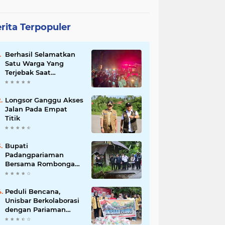
rita Terpopuler
Berhasil Selamatkan
Satu Warga Yang
Terjebak Saat
Kebakaran
Longsor Ganggu Akses
Jalan Pada Empat
Titik
Bupati
Padangpariaman
Bersama Rombongan
Jemput Aspirasi
Peduli Bencana,
Unisbar Berkolaborasi
dengan Pariaman
Women Power