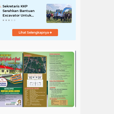
Salurkan Bantuan
untuk Korban Banjir di
Sekretaris KKP
Padang
Serahkan Bantuan
Excavator Untuk
Pelaku Usaha
Perikanan
Lihat Selengkapnya