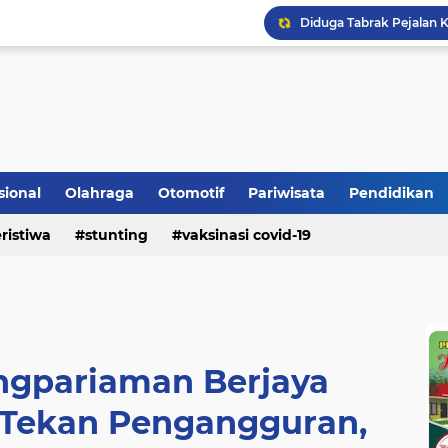
Bupati Padangpariaman
Longsor Ganggu Akses J
sional
Olahraga
Otomotif
Pariwisata
Pendidikan
ristiwa
stunting
vaksinasi covid-19
gpariaman Berjaya
Tekan Pengangguran,