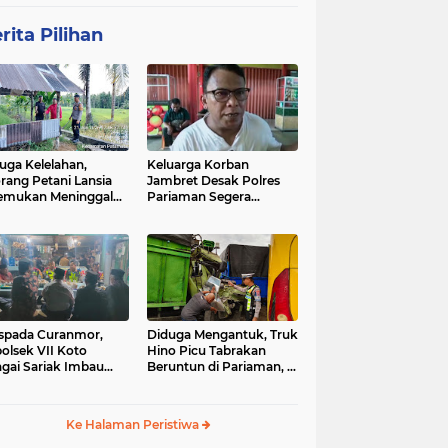
rita Pilihan
uga Kelelahan,
Keluarga Korban
rang Petani Lansia
Jambret Desak Polres
emukan Meninggal
Pariaman Segera
ia di Pematang
Tangkap Pelaku
wah
spada Curanmor,
Diduga Mengantuk, Truk
olsek VII Koto
Hino Picu Tabrakan
gai Sariak Imbau
Beruntun di Pariaman, 5
ga Pasang Kunci
Kendaraan Rusak Parah
nda
Ke Halaman Peristiwa