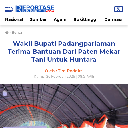
Nasional
Sumbar
Agam
Bukittinggi
Darmasray
›
Berita
Wakil Bupati Padangpariaman
Terima Bantuan Dari Paten Mekar
Tani Untuk Huntara
Oleh : Tim Redaksi
Kamis, 26 Februari 2026 | 08:51 WIB