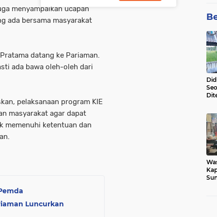
 juga menyampaikan ucapan
Be
ng ada bersama masyarakat
 Pratama datang ke Pariaman.
sti ada bawa oleh-oleh dari
Did
Seo
Dit
skan, pelaksanaan program KIE
Dun
Sa
an masyarakat agar dapat
dak memenuhi ketentuan dan
an.
Wa
Kap
Sun
War
 Pemda
Ga
riaman Luncurkan