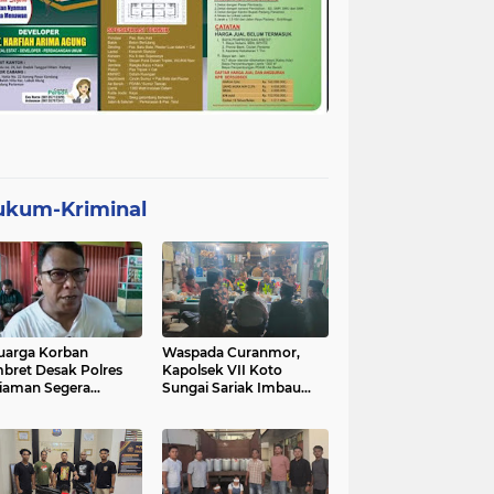
ukum-Kriminal
uarga Korban
Waspada Curanmor,
bret Desak Polres
Kapolsek VII Koto
iaman Segera
Sungai Sariak Imbau
gkap Pelaku
Warga Pasang Kunci
Ganda