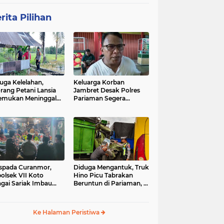
rita Pilihan
uga Kelelahan,
Keluarga Korban
rang Petani Lansia
Jambret Desak Polres
emukan Meninggal
Pariaman Segera
ia di Pematang
Tangkap Pelaku
wah
spada Curanmor,
Diduga Mengantuk, Truk
olsek VII Koto
Hino Picu Tabrakan
gai Sariak Imbau
Beruntun di Pariaman, 5
ga Pasang Kunci
Kendaraan Rusak Parah
nda
Ke Halaman Peristiwa