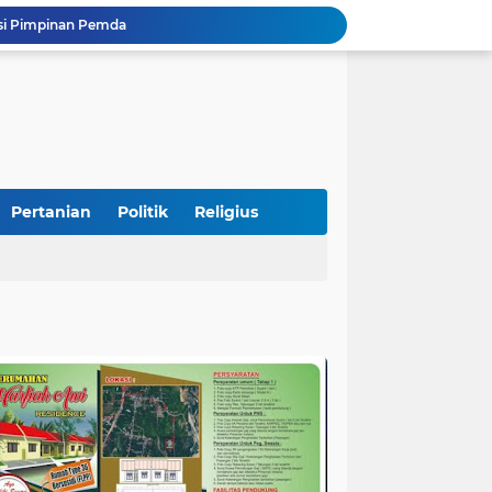
Tingkatkan PAD, UPTD PPD Kota Pariaman Luncurkan Program "SAJUMPA"
Pemkab Perkuat Komitmen Dalam Kehidupan Masyarakat Yang Harmonis
Diduga Akibat Puntung Rokok, Satu Pohon Cemara di Pantai Kata Pariaman Terbakar
Semarakkan HUT RI ke-81, Lapas Kelas IIB Pariaman Gelar Beragam Lomba
STIT Syekh Burhanuddin Pariaman Jadi Tuan Rumah Sosialisasi Penguatan Ideologi Pancasila Bersama BPIP dan DPR RI
Peduli Bencana, Unisbar Berkolaborasi dengan Pariaman Women Power Salurkan Bantuan untuk Korban Banjir di Padang
Diduga Tabrak Pejalan Kaki Hingga Tewas di Padang Pariaman, Sopir L300 Sempat Kabur Karena Panik
 Bersama Rombongan Jemput Aspirasi
Pertanian
Politik
Religius
n Rumah Korban Yang Tertimpa Pohon
si Pimpinan Pemda