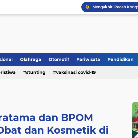
Bupati Padangpariaman
sional
Olahraga
Otomotif
Pariwisata
Pendidikan
Pemkab Berikan Bantua
ristiwa
stunting
vaksinasi covid-19
Mengakhiri Pecah Kong
Pratama dan BPOM
 Obat dan Kosmetik di