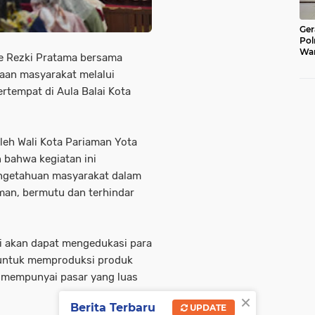
Ger
Pol
War
e Rezki Pratama bersama
Pel
aan masyarakat melalui
Lub
ertempat di Aula Balai Kota
oleh Wali Kota Pariaman Yota
 bahwa kegiatan ini
ngetahuan masyarakat dalam
an, bermutu dan terhindar
i akan dapat mengedukasi para
 untuk memproduksi produk
r mempunyai pasar yang luas
×
Berita Terbaru
UPDATE