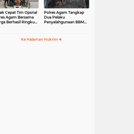
ak Cepat Tim Opsnal
Polres Agam Tangkap
res Agam Bersama
Dua Pelaku
ga Berhasil Ringkus
Penyalahgunaan BBM
aku Jambret di
Bersubsidi Jenis Solar di
uk Basung
Palembayan
Ke Halaman Hukrim