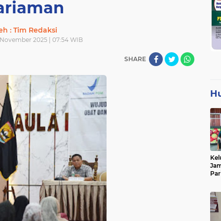
ariaman
eh : Tim Redaksi
 November 2025 | 07:54 WIB
SHARE
H
Kel
Jam
Par
Tan