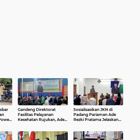
isbar
Gandeng Direktorat
Sosialisasikan JKN di
an
Fasilitas Pelayanan
Padang Pariaman Ade
Power
Kesehatan Rujukan, Ade
Rezki Pratama Jelaskan
untuk
Rezki Pratama Gelar
Manfaat CKG
adang
Sosialisasi di Padang
Pariaman