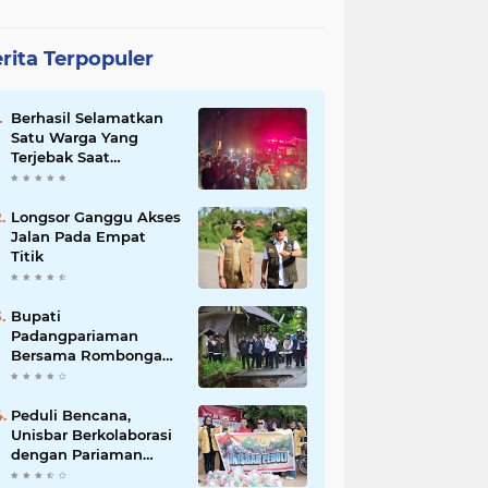
rita Terpopuler
Berhasil Selamatkan
Satu Warga Yang
Terjebak Saat
Kebakaran
Longsor Ganggu Akses
Jalan Pada Empat
Titik
Bupati
Padangpariaman
Bersama Rombongan
Jemput Aspirasi
Peduli Bencana,
Unisbar Berkolaborasi
dengan Pariaman
Women Power