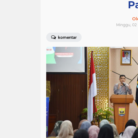
P
Ol
Minggu, 02
komentar