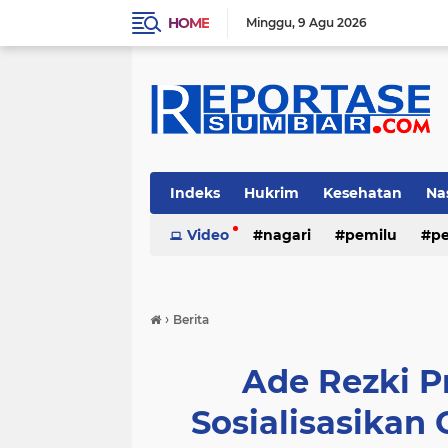
HOME
Minggu
9 Agu 2026
Indeks
Hukrim
Kesehatan
Na
Video
nagari
pemilu
pe
›
Berita
Ade Rezki 
Sosialisasikan