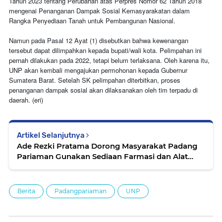
Tahun 2023 tentang Perubahan atas Perpres Nomor 62 Tahun 2018
mengenai Penanganan Dampak Sosial Kemasyarakatan dalam
Rangka Penyediaan Tanah untuk Pembangunan Nasional.
Namun pada Pasal 12 Ayat (1) disebutkan bahwa kewenangan
tersebut dapat dilimpahkan kepada bupati/wali kota. Pelimpahan ini
pernah dilakukan pada 2022, tetapi belum terlaksana. Oleh karena itu,
UNP akan kembali mengajukan permohonan kepada Gubernur
Sumatera Barat. Setelah SK pelimpahan diterbitkan, proses
penanganan dampak sosial akan dilaksanakan oleh tim terpadu di
daerah. (eri)
Artikel Selanjutnya
Ade Rezki Pratama Dorong Masyarakat Padang
Pariaman Gunakan Sediaan Farmasi dan Alat
Kesehatan Produk Dalam Negeri
Berita
Padangpariaman
UNP