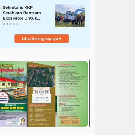
Salurkan Bantuan
untuk Korban Banjir di
Sekretaris KKP
Padang
Serahkan Bantuan
Excavator Untuk
Pelaku Usaha
Perikanan
Lihat Selengkapnya