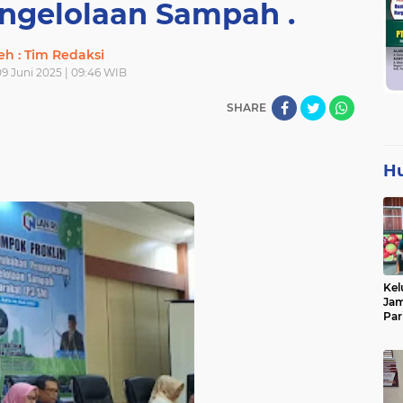
engelolaan Sampah .
eh : Tim Redaksi
09 Juni 2025 | 09:46 WIB
SHARE
H
Kel
Jam
Par
Tan