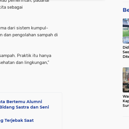
wab pemerintah, padahal
ita sebagai
Be
gma dari sistem kumpul-
n dan pengolahan sampah di
Did
Seo
ampah. Praktik itu hanya
Dit
Dun
ehatan dan lingkungan,”
Sa
Wa
Kap
nta Bertemu Alumni
Sun
idang Sastra dan Seni
War
Ga
g Terjebak Saat