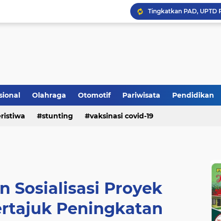
Bupati Padangpariaman
sional
Olahraga
Otomotif
Pariwisata
Pendidikan
Longsor Ganggu Akses J
ristiwa
stunting
vaksinasi covid-19
Mengakhiri Pecah Kong
 Sosialisasi Proyek
rtajuk Peningkatan