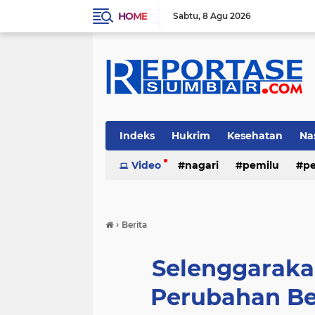
HOME
Sabtu
8 Agu 2026
Indeks
Hukrim
Kesehatan
Na
Video
nagari
pemilu
pe
›
Berita
Selenggarakan
Perubahan Be