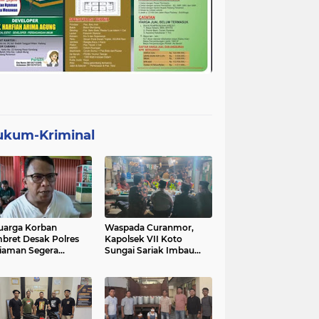
ukum-Kriminal
uarga Korban
Waspada Curanmor,
bret Desak Polres
Kapolsek VII Koto
iaman Segera
Sungai Sariak Imbau
gkap Pelaku
Warga Pasang Kunci
Ganda