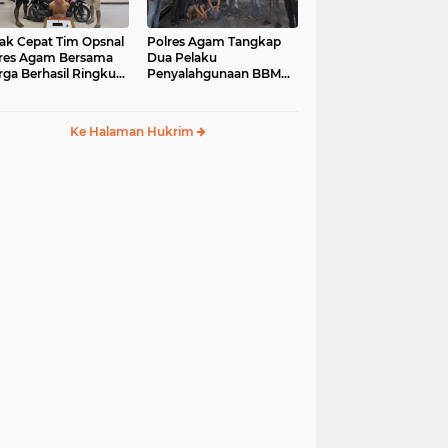
ak Cepat Tim Opsnal
Polres Agam Tangkap
res Agam Bersama
Dua Pelaku
ga Berhasil Ringkus
Penyalahgunaan BBM
aku Jambret di
Bersubsidi Jenis Solar di
uk Basung
Palembayan
Ke Halaman Hukrim