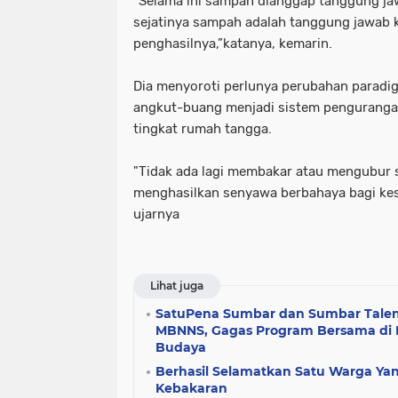
“Selama ini sampah dianggap tanggung ja
sejatinya sampah adalah tanggung jawab k
penghasilnya,”katanya, kemarin.
Dia menyoroti perlunya perubahan paradi
angkut-buang menjadi sistem penguranga
tingkat rumah tangga.
"Tidak ada lagi membakar atau mengubur s
menghasilkan senyawa berbahaya bagi kes
ujarnya
Lihat juga
SatuPena Sumbar dan Sumbar Tale
MBNNS, Gagas Program Bersama di B
Budaya
Berhasil Selamatkan Satu Warga Yan
Kebakaran