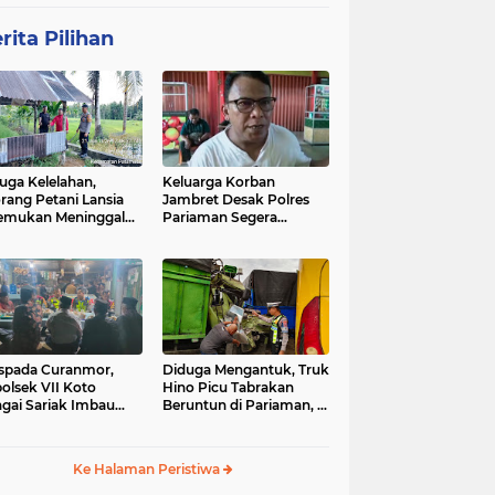
rita Pilihan
uga Kelelahan,
Keluarga Korban
rang Petani Lansia
Jambret Desak Polres
emukan Meninggal
Pariaman Segera
ia di Pematang
Tangkap Pelaku
wah
spada Curanmor,
Diduga Mengantuk, Truk
olsek VII Koto
Hino Picu Tabrakan
gai Sariak Imbau
Beruntun di Pariaman, 5
ga Pasang Kunci
Kendaraan Rusak Parah
nda
Ke Halaman Peristiwa