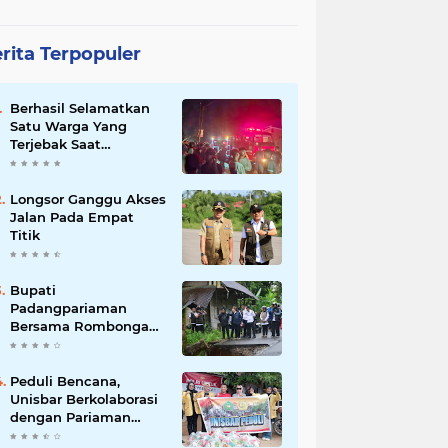
rita Terpopuler
Berhasil Selamatkan
Satu Warga Yang
Terjebak Saat
Kebakaran
Longsor Ganggu Akses
Jalan Pada Empat
Titik
Bupati
Padangpariaman
Bersama Rombongan
Jemput Aspirasi
Peduli Bencana,
Unisbar Berkolaborasi
dengan Pariaman
Women Power