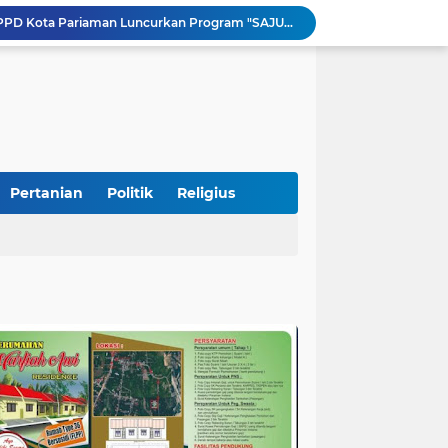
Tingkatkan PAD, UPTD PPD Kota Pariaman Luncurkan Program "SAJUMPA"
Pemkab Perkuat Komitmen Dalam Kehidupan Masyarakat Yang Harmonis
Diduga Akibat Puntung Rokok, Satu Pohon Cemara di Pantai Kata Pariaman Terbakar
Semarakkan HUT RI ke-81, Lapas Kelas IIB Pariaman Gelar Beragam Lomba
STIT Syekh Burhanuddin Pariaman Jadi Tuan Rumah Sosialisasi Penguatan Ideologi Pancasila Bersama BPIP dan DPR RI
Peduli Bencana, Unisbar Berkolaborasi dengan Pariaman Women Power Salurkan Bantuan untuk Korban Banjir di Padang
Diduga Tabrak Pejalan Kaki Hingga Tewas di Padang Pariaman, Sopir L300 Sempat Kabur Karena Panik
 Bersama Rombongan Jemput Aspirasi
Pertanian
Politik
Religius
alan Pada Empat Titik
si Pimpinan Pemda