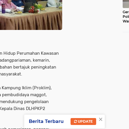
Ger
Pol
War
Pel
Lub
n Hidup Perumahan Kawasan
adangpariaman, kemarin,
ubahan bertajuk peningkatan
masyarakat.
 Kampung Iklim (Proklim),
ga pembudidaya maggot,
 mendukung pengelolaan
 Kepala Dinas DLHPKP2
×
Berita Terbaru
UPDATE