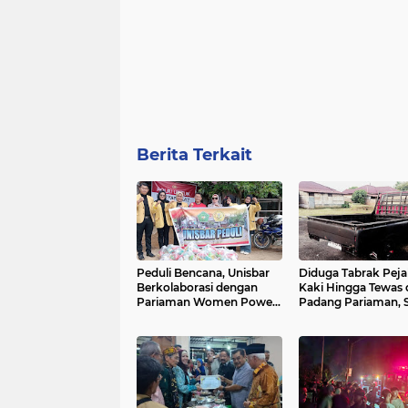
Berita Terkait
Peduli Bencana, Unisbar
Diduga Tabrak Peja
Berkolaborasi dengan
Kaki Hingga Tewas 
Pariaman Women Power
Padang Pariaman, S
Salurkan Bantuan untuk
L300 Sempat Kabu
Korban Banjir di Padang
Karena Panik