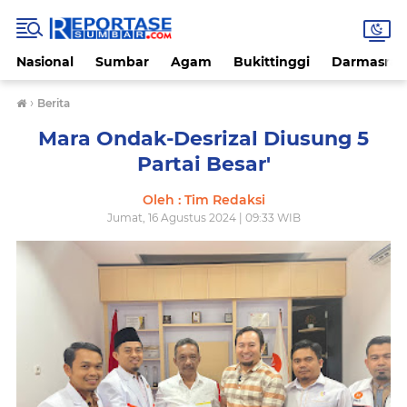
Nasional
Sumbar
Agam
Bukittinggi
Darmasray
›
Berita
Mara Ondak-Desrizal Diusung 5
Partai Besar'
Oleh : Tim Redaksi
Jumat, 16 Agustus 2024 | 09:33 WIB