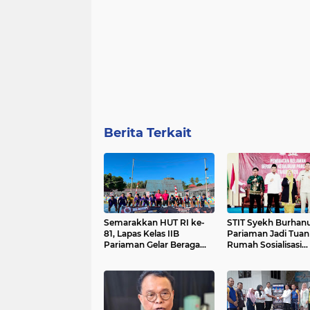
Berita Terkait
Semarakkan HUT RI ke-
STIT Syekh Burhan
81, Lapas Kelas IIB
Pariaman Jadi Tuan
Pariaman Gelar Beragam
Rumah Sosialisasi
Lomba
Penguatan Ideologi
Pancasila Bersama
dan DPR RI