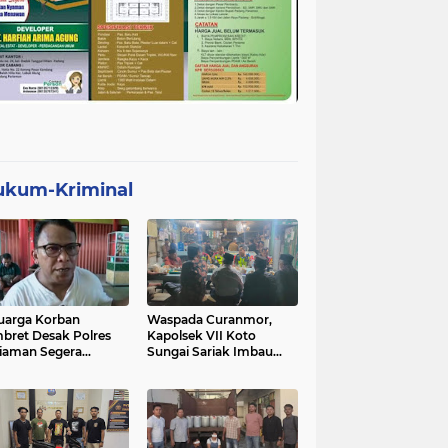
ukum-Kriminal
uarga Korban
Waspada Curanmor,
bret Desak Polres
Kapolsek VII Koto
iaman Segera
Sungai Sariak Imbau
gkap Pelaku
Warga Pasang Kunci
Ganda