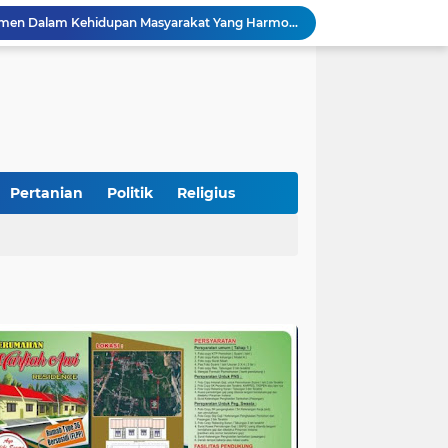
Diduga Akibat Puntung Rokok, Satu Pohon Cemara di Pantai Kata Pariaman Terbakar
Semarakkan HUT RI ke-81, Lapas Kelas IIB Pariaman Gelar Beragam Lomba
STIT Syekh Burhanuddin Pariaman Jadi Tuan Rumah Sosialisasi Penguatan Ideologi Pancasila Bersama BPIP dan DPR RI
Peduli Bencana, Unisbar Berkolaborasi dengan Pariaman Women Power Salurkan Bantuan untuk Korban Banjir di Padang
Diduga Tabrak Pejalan Kaki Hingga Tewas di Padang Pariaman, Sopir L300 Sempat Kabur Karena Panik
 Bersama Rombongan Jemput Aspirasi
alan Pada Empat Titik
si Pimpinan Pemda
Pertanian
Politik
Religius
Tingkatkan PAD, UPTD PPD Kota Pariaman Luncurkan Program "SAJUMPA"
Pemkab Perkuat Komitmen Dalam Kehidupan Masyarakat Yang Harmonis