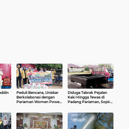
uddin
Peduli Bencana, Unisbar
Diduga Tabrak Pejalan
Berkolaborasi dengan
Kaki Hingga Tewas di
Pariaman Women Power
Padang Pariaman, Sopir
Salurkan Bantuan untuk
L300 Sempat Kabur
 BPIP
Korban Banjir di Padang
Karena Panik