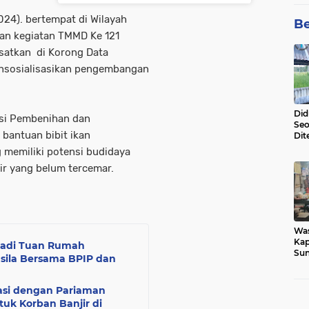
024). bertempat di Wilayah
Be
an kegiatan TMMD Ke 121
satkan di Korong Data
nsosialisasikan pengembangan
Did
ksi Pembenihan dan
Seo
 bantuan bibit ikan
Dit
Dun
memiliki potensi budidaya
Sa
air yang belum tercemar.
Wa
Kap
Jadi Tuan Rumah
Sun
asila Bersama BPIP dan
War
Ga
rasi dengan Pariaman
k Korban Banjir di