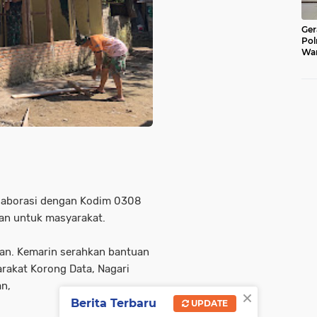
Ger
Pol
War
Pel
Lub
olaborasi dengan Kodim 0308
kan untuk masyarakat.
an. Kemarin serahkan bantuan
arakat Korong Data, Nagari
an,
×
Berita Terbaru
UPDATE