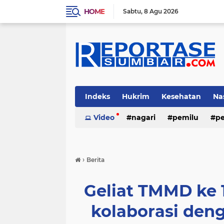
HOME
Sabtu
8 Agu 2026
Indeks
Hukrim
Kesehatan
Na
Video
nagari
pemilu
pe
›
Berita
Geliat TMMD ke 
kolaborasi den