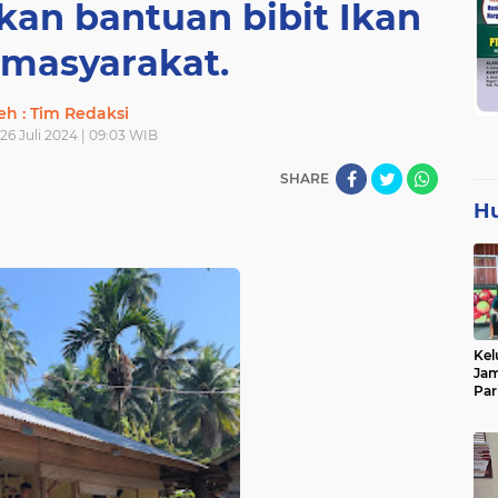
kan bantuan bibit Ikan
 masyarakat.
eh : Tim Redaksi
26 Juli 2024 | 09:03 WIB
SHARE
H
Kel
Jam
Par
Tan