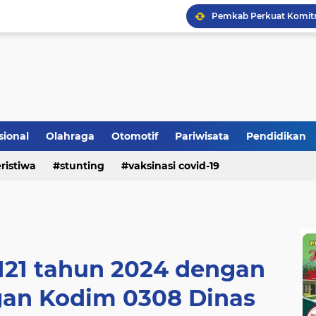
Bupati Padangpariaman
Longsor Ganggu Akses J
Mengakhiri Pecah Kong
sional
Olahraga
Otomotif
Pariwisata
Pendidikan
ristiwa
stunting
vaksinasi covid-19
121 tahun 2024 dengan
gan Kodim 0308 Dinas