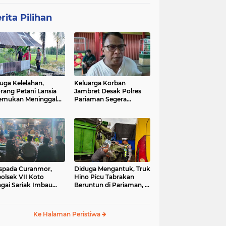
rita Pilihan
uga Kelelahan,
Keluarga Korban
rang Petani Lansia
Jambret Desak Polres
emukan Meninggal
Pariaman Segera
ia di Pematang
Tangkap Pelaku
wah
spada Curanmor,
Diduga Mengantuk, Truk
olsek VII Koto
Hino Picu Tabrakan
gai Sariak Imbau
Beruntun di Pariaman, 5
ga Pasang Kunci
Kendaraan Rusak Parah
nda
Ke Halaman Peristiwa