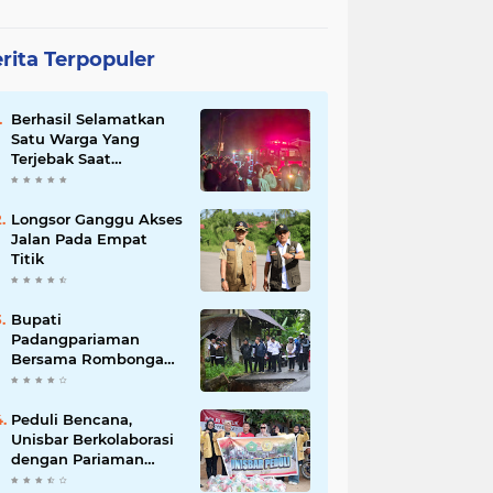
rita Terpopuler
Berhasil Selamatkan
Satu Warga Yang
Terjebak Saat
Kebakaran
Longsor Ganggu Akses
Jalan Pada Empat
Titik
Bupati
Padangpariaman
Bersama Rombongan
Jemput Aspirasi
Peduli Bencana,
Unisbar Berkolaborasi
dengan Pariaman
Women Power