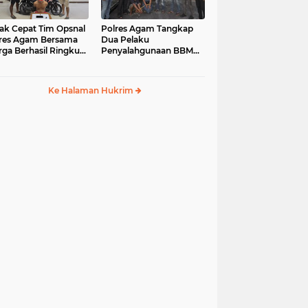
ak Cepat Tim Opsnal
Polres Agam Tangkap
res Agam Bersama
Dua Pelaku
ga Berhasil Ringkus
Penyalahgunaan BBM
aku Jambret di
Bersubsidi Jenis Solar di
uk Basung
Palembayan
Ke Halaman Hukrim