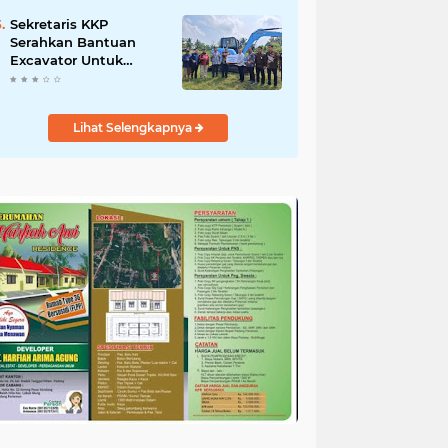
Salurkan Bantuan
untuk Korban Banjir di
Sekretaris KKP
Padang
Serahkan Bantuan
Excavator Untuk
Pelaku Usaha
Perikanan
Lihat Selengkapnya