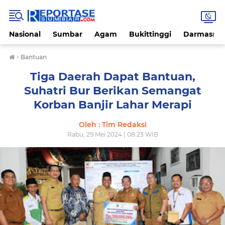
Nasional
Sumbar
Agam
Bukittinggi
Darmasray
›
Bantuan
Tiga Daerah Dapat Bantuan,
Suhatri Bur Berikan Semangat
Korban Banjir Lahar Merapi
Oleh : Tim Redaksi
Rabu, 29 Mei 2024 | 08:23 WIB