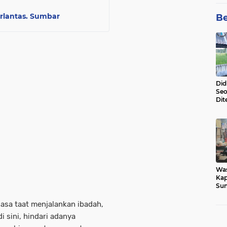
rlantas. Sumbar
Be
Did
Seo
Dit
Dun
Sa
Wa
Kap
Sun
War
Ga
asa taat menjalankan ibadah,
 sini, hindari adanya