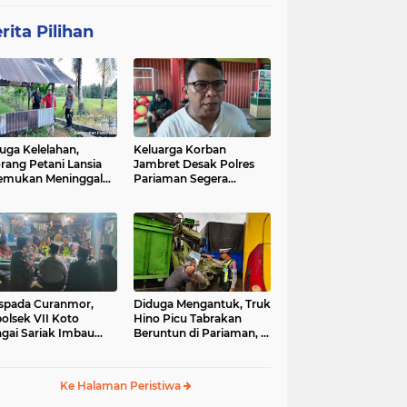
rita Pilihan
uga Kelelahan,
Keluarga Korban
rang Petani Lansia
Jambret Desak Polres
emukan Meninggal
Pariaman Segera
ia di Pematang
Tangkap Pelaku
wah
spada Curanmor,
Diduga Mengantuk, Truk
olsek VII Koto
Hino Picu Tabrakan
gai Sariak Imbau
Beruntun di Pariaman, 5
ga Pasang Kunci
Kendaraan Rusak Parah
nda
Ke Halaman Peristiwa