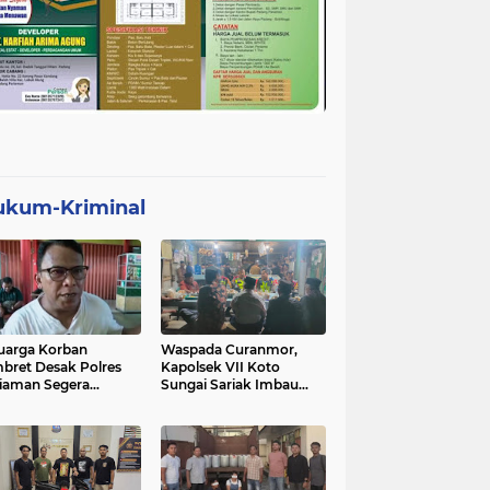
ukum-Kriminal
uarga Korban
Waspada Curanmor,
bret Desak Polres
Kapolsek VII Koto
iaman Segera
Sungai Sariak Imbau
gkap Pelaku
Warga Pasang Kunci
Ganda