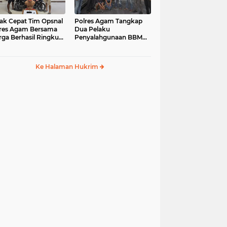
ak Cepat Tim Opsnal
Polres Agam Tangkap
res Agam Bersama
Dua Pelaku
ga Berhasil Ringkus
Penyalahgunaan BBM
aku Jambret di
Bersubsidi Jenis Solar di
uk Basung
Palembayan
Ke Halaman Hukrim