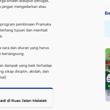
rga binaan ataupun petugas,
a jangan mengedarkan atau
Be
n program pembinaan Pramuka
n tentang tujuan dan manfaat
a.
a cara dan aturan yang harus
an berlangsung.
an dampak yang baik terhadap
 sikap disiplin, akidah, dan
nal)
it Truck Hangus Terbakar Terjadi di Ruas Jalan Malalak