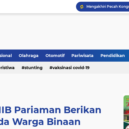
Mengakhiri Pecah Kong
sional
Olahraga
Otomotif
Pariwisata
Pendidikan
Bupati Padangpariaman
ristiwa
stunting
vaksinasi covid-19
Pemkab Berikan Bantua
 IIB Pariaman Berikan
da Warga Binaan