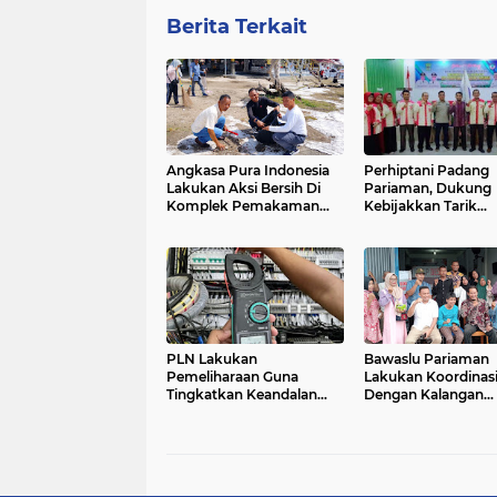
Berita Terkait
Angkasa Pura Indonesia
Perhiptani Padang
Lakukan Aksi Bersih Di
Pariaman, Dukung
Komplek Pemakaman
Kebijakkan Tarik
dan Mesjid Agung SB
Panyuluh Pertanian
Pusat
PLN Lakukan
Bawaslu Pariaman
Pemeliharaan Guna
Lakukan Koordinas
Tingkatkan Keandalan
Dengan Kalangan
Jelang Idul Adha 1445
Disabilitas
Hijriah