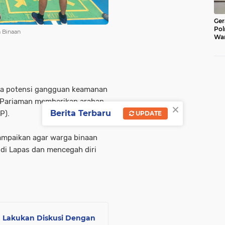
Ger
Pol
a Binaan
War
Pel
Lub
ya potensi gangguan keamanan
 B Pariaman memberikan arahan
×
Berita Terbaru
P).
UPDATE
yampaikan agar warga binaan
di Lapas dan mencegah diri
m Lakukan Diskusi Dengan