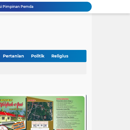
si Pimpinan Pemda
Tingkatkan PAD, UPTD PPD Kota Pariaman Luncurkan Program "SAJUMPA"
Pemkab Perkuat Komitmen Dalam Kehidupan Masyarakat Yang Harmonis
Diduga Akibat Puntung Rokok, Satu Pohon Cemara di Pantai Kata Pariaman Terbakar
Semarakkan HUT RI ke-81, Lapas Kelas IIB Pariaman Gelar Beragam Lomba
STIT Syekh Burhanuddin Pariaman Jadi Tuan Rumah Sosialisasi Penguatan Ideologi Pancasila Bersama BPIP dan DPR RI
Peduli Bencana, Unisbar Berkolaborasi dengan Pariaman Women Power Salurkan Bantuan untuk Korban Banjir di Padang
Diduga Tabrak Pejalan Kaki Hingga Tewas di Padang Pariaman, Sopir L300 Sempat Kabur Karena Panik
Pertanian
Politik
Religius
 Bersama Rombongan Jemput Aspirasi
n Rumah Korban Yang Tertimpa Pohon