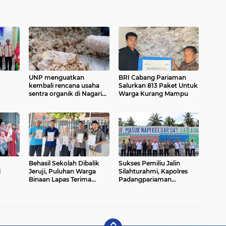
UNP menguatkan
BRI Cabang Pariaman
kembali rencana usaha
Salurkan 813 Paket Untuk
sentra organik di Nagari
Warga Kurang Mampu
 ke
Sungai Abang Kecamatan
Lubuk Alung Padang
Pariaman
Behasil Sekolah Dibalik
Sukses Pemiliu Jalin
i
Jeruji, Puluhan Warga
Silahturahmi, Kapolres
Binaan Lapas Terima
Padangpariaman
Ijazah
Kunjungi Lapas Pariaman