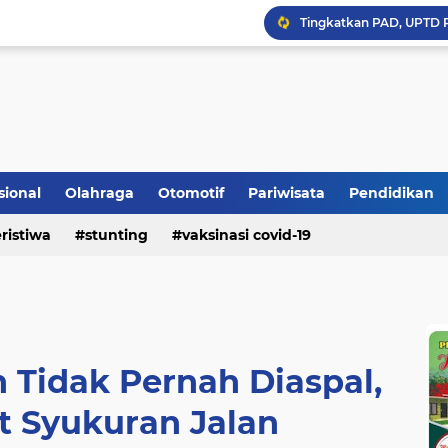
Bupati Padangpariaman
Longsor Ganggu Akses J
sional
Olahraga
Otomotif
Pariwisata
Pendidikan
Mengakhiri Pecah Kong
ristiwa
stunting
vaksinasi covid-19
 Tidak Pernah Diaspal,
t Syukuran Jalan