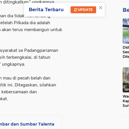
an ditingkatkan," ungkapnya.
×
Berita Terbaru
Be
UPDATE
an dia tidak memandang
setelah Pilkada dia adalah
ia akan terus membangun untuk
Did
asyarakat se Padangpariaman
Seo
Dit
h terbengkalai, di tahun
Dun
" ungkapnya.
Sa
n mau di pecah belah dan
tik ini. Ditegaskan, silahkan
pi kebersamaan dan
Wa
akat.
Kap
Sun
War
Ga
mbar dan Sumbar Talenta