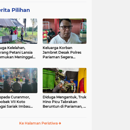
rita Pilihan
uga Kelelahan,
Keluarga Korban
rang Petani Lansia
Jambret Desak Polres
emukan Meninggal
Pariaman Segera
ia di Pematang
Tangkap Pelaku
wah
spada Curanmor,
Diduga Mengantuk, Truk
olsek VII Koto
Hino Picu Tabrakan
gai Sariak Imbau
Beruntun di Pariaman, 5
ga Pasang Kunci
Kendaraan Rusak Parah
nda
Ke Halaman Peristiwa