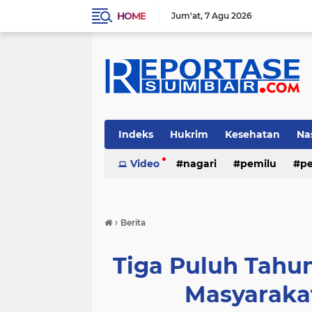
HOME
Jum'at
7 Agu 2026
Indeks
Hukrim
Kesehatan
Na
Video
nagari
pemilu
pe
›
Berita
Tiga Puluh Tahun
Masyaraka