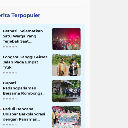
rita Terpopuler
Berhasil Selamatkan
Satu Warga Yang
Terjebak Saat
Kebakaran
Longsor Ganggu Akses
Jalan Pada Empat
Titik
Bupati
Padangpariaman
Bersama Rombongan
Jemput Aspirasi
Peduli Bencana,
Unisbar Berkolaborasi
dengan Pariaman
Women Power