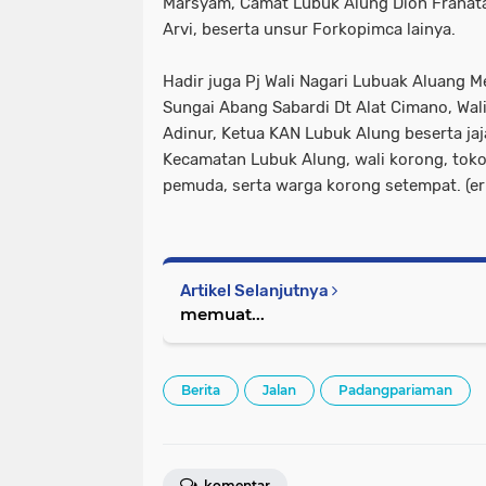
Marsyam, Camat Lubuk Alung Dion Franat
Arvi, beserta unsur Forkopimca lainya.
Hadir juga Pj Wali Nagari Lubuak Aluang Me
Sungai Abang Sabardi Dt Alat Cimano, Wali
Adinur, Ketua KAN Lubuk Alung beserta ja
Kecamatan Lubuk Alung, wali korong, tok
pemuda, serta warga korong setempat. (er
Artikel Selanjutnya
memuat...
Berita
Jalan
Padangpariaman
komentar