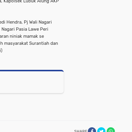
a, Kapolsek Lubuk Alung AKP
di Hendra, Pj Wali Nagari
 Nagari Pasia Lawe Peri
jaran niniak mamak se
oh masyarakat Surantiah dan
i)
SHARE