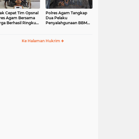
ak Cepat Tim Opsnal
Polres Agam Tangkap
res Agam Bersama
Dua Pelaku
ga Berhasil Ringkus
Penyalahgunaan BBM
aku Jambret di
Bersubsidi Jenis Solar di
uk Basung
Palembayan
Ke Halaman Hukrim