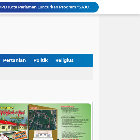
Pemkab Perkuat Komitmen Dalam Kehidupan Masyarakat Yang Harmonis
Diduga Akibat Puntung Rokok, Satu Pohon Cemara di Pantai Kata Pariaman Terbakar
Semarakkan HUT RI ke-81, Lapas Kelas IIB Pariaman Gelar Beragam Lomba
STIT Syekh Burhanuddin Pariaman Jadi Tuan Rumah Sosialisasi Penguatan Ideologi Pancasila Bersama BPIP dan DPR RI
Peduli Bencana, Unisbar Berkolaborasi dengan Pariaman Women Power Salurkan Bantuan untuk Korban Banjir di Padang
Diduga Tabrak Pejalan Kaki Hingga Tewas di Padang Pariaman, Sopir L300 Sempat Kabur Karena Panik
 Bersama Rombongan Jemput Aspirasi
alan Pada Empat Titik
Pertanian
Politik
Religius
si Pimpinan Pemda
Tingkatkan PAD, UPTD PPD Kota Pariaman Luncurkan Program "SAJUMPA"