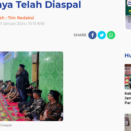
a Telah Diaspal
eh : Tim Redaksi
1 Januari 2024 | 10:13 WIB
SHARE
H
Kel
Jam
Par
Tan
 Diaspal