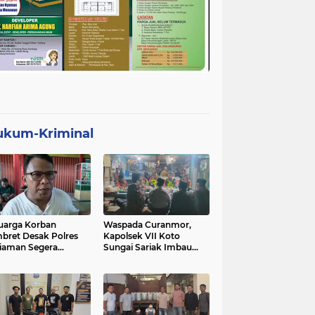
ukum-Kriminal
uarga Korban
Waspada Curanmor,
bret Desak Polres
Kapolsek VII Koto
iaman Segera
Sungai Sariak Imbau
gkap Pelaku
Warga Pasang Kunci
Ganda