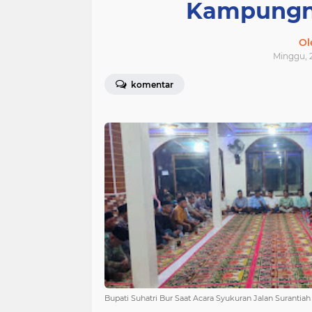
Kampungny
Ol
Minggu, 2
komentar
Bupati Suhatri Bur Saat Acara Syukuran Jalan Surantiah