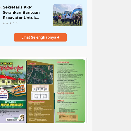
Salurkan Bantuan
untuk Korban Banjir di
Sekretaris KKP
Padang
Serahkan Bantuan
Excavator Untuk
Pelaku Usaha
Perikanan
Lihat Selengkapnya