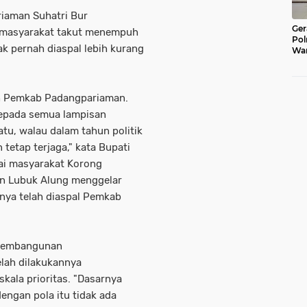
aman Suhatri Bur
Ger
k masyarakat takut menempuh
Pol
ak pernah diaspal lebih kurang
War
Pel
Lub
leh Pemkab Padangpariaman.
 kepada semua lampisan
tu, walau dalam tahun politik
 tetap terjaga," kata Bupati
ai masyarakat Korong
an Lubuk Alung menggelar
nya telah diaspal Pemkab
 pembangunan
lah dilakukannya
kala prioritas. "Dasarnya
ngan pola itu tidak ada