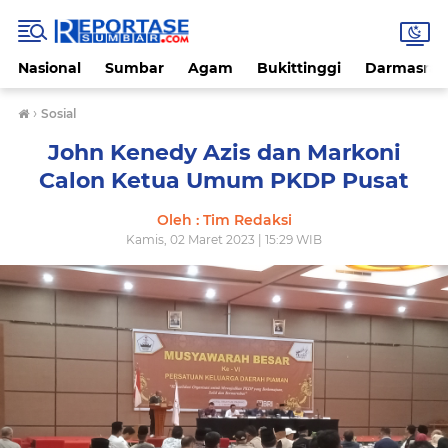
Nasional
Sumbar
Agam
Bukittinggi
Darmasray
›
Sosial
John Kenedy Azis dan Markoni
Calon Ketua Umum PKDP Pusat
Oleh : Tim Redaksi
Kamis, 02 Maret 2023 | 15:29 WIB