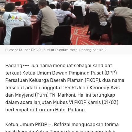
Suasana Mubes PKDP ke-VI di Truntum Hotel Padang hari ke-2
Padang---Dua nama mencuat sebagai kandidat
terkuat Ketua Umum Dewan Pimpinan Pusat (DPP)
Persatuan Keluarga Daerah Piaman (PKDP), dua nama
tersebut adalah anggota DPR RI John Kennedy Azis
dan Mayjend (Purn) TNI Markoni. Hal ini terungkap
dalam acara lanjutan Mubes VI PKDP Kamis (01/03)
bertempat di Truntum Hotel Padang.
Ketua Umum PKDP H. Refrizal mengucapkan terima
kasih kepada Ketua Panitia dan jajaran yang telah