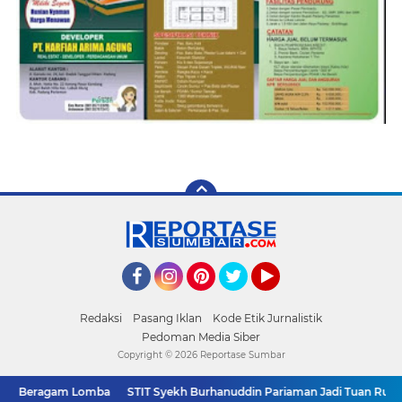
Facebook
Instagram
Pinterest
Twitter
YouTube
Redaksi
Pasang Iklan
Kode Etik Jurnalistik
Pedoman Media Siber
Copyright ©
2026 Reportase Sumbar
ar Beragam Lomba
STIT Syekh Burhanuddin Pariaman Jadi Tuan Rumah So