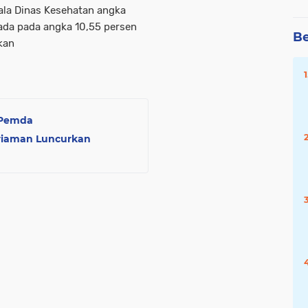
ala Dinas Kesehatan angka
ada pada angka 10,55 persen
Be
kan
 Pemda
riaman Luncurkan