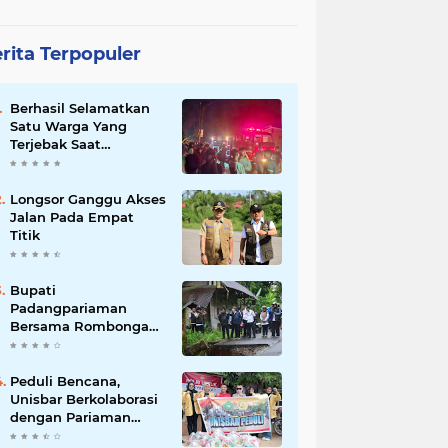
rita Terpopuler
Berhasil Selamatkan
Satu Warga Yang
Terjebak Saat
Kebakaran
Longsor Ganggu Akses
Jalan Pada Empat
Titik
Bupati
Padangpariaman
Bersama Rombongan
Jemput Aspirasi
Peduli Bencana,
Unisbar Berkolaborasi
dengan Pariaman
Women Power