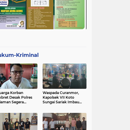
ukum-Kriminal
uarga Korban
Waspada Curanmor,
bret Desak Polres
Kapolsek VII Koto
iaman Segera
Sungai Sariak Imbau
gkap Pelaku
Warga Pasang Kunci
Ganda