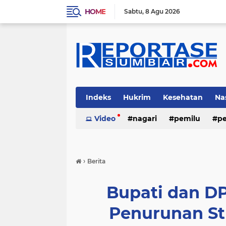
HOME
Sabtu
8 Agu 2026
Indeks
Hukrim
Kesehatan
Na
Video
nagari
pemilu
pe
›
Berita
Bupati dan D
Penurunan St