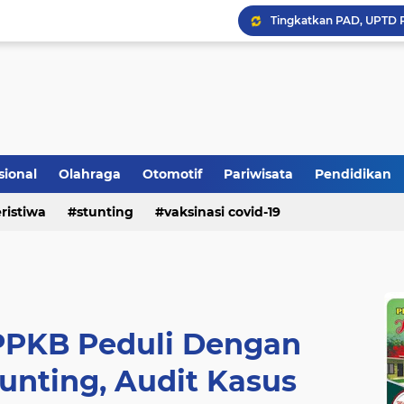
Bupati Padangpariaman
sional
Olahraga
Otomotif
Pariwisata
Pendidikan
Longsor Ganggu Akses J
ristiwa
stunting
vaksinasi covid-19
Mengakhiri Pecah Kong
PPKB Peduli Dengan
unting, Audit Kasus