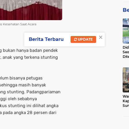
Be
s Kesehatan Saat Acara
×
Berita Terbaru
UPDATE
Did
ng bukan hanya badan pendek
Seo
Dit
, anak yang terkena stunting
Dun
Sa
elum bisanya petugas
 sehingga masih banyak
ang stunting. Padangpariaman
Wa
nggi oleh sebabnya
Kap
s stunting ini dilihat angka
Sun
War
a pada angka 28 persen dari
Ga