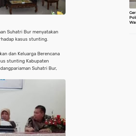
Ger
Pol
War
Pel
n Suhatri Bur menyatakan
Lub
hadap kasus stunting.
ukan dan Keluarga Berencana
sus stunting Kabupaten
adangpariaman Suhatri Bur,