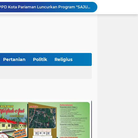
Tingkatkan PAD, UPTD PPD Kota Pariaman Luncurkan Program "SAJUMPA"
Pemkab Perkuat Komitmen Dalam Kehidupan Masyarakat Yang Harmonis
Diduga Akibat Puntung Rokok, Satu Pohon Cemara di Pantai Kata Pariaman Terbakar
Semarakkan HUT RI ke-81, Lapas Kelas IIB Pariaman Gelar Beragam Lomba
STIT Syekh Burhanuddin Pariaman Jadi Tuan Rumah Sosialisasi Penguatan Ideologi Pancasila Bersama BPIP dan DPR RI
Peduli Bencana, Unisbar Berkolaborasi dengan Pariaman Women Power Salurkan Bantuan untuk Korban Banjir di Padang
Diduga Tabrak Pejalan Kaki Hingga Tewas di Padang Pariaman, Sopir L300 Sempat Kabur Karena Panik
 Bersama Rombongan Jemput Aspirasi
Pertanian
Politik
Religius
alan Pada Empat Titik
si Pimpinan Pemda