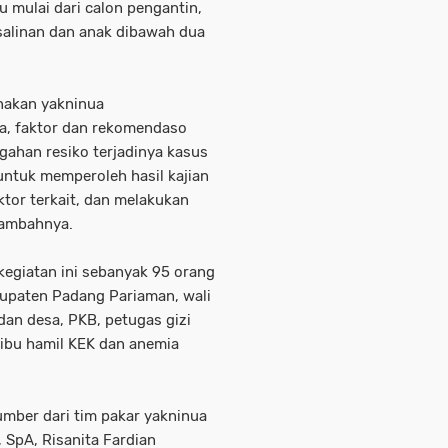
u mulai dari calon pengantin,
rsalinan dan anak dibawah dua
anakan yakninua
a, faktor dan rekomendaso
ahan resiko terjadinya kasus
 untuk memperoleh hasil kajian
ktor terkait, dan melakukan
 tambahnya.
kegiatan ini sebanyak 95 orang
abupaten Padang Pariaman, wali
dan desa, PKB, petugas gizi
 ibu hamil KEK dan anemia
mber dari tim pakar yakninua
, SpA, Risanita Fardian