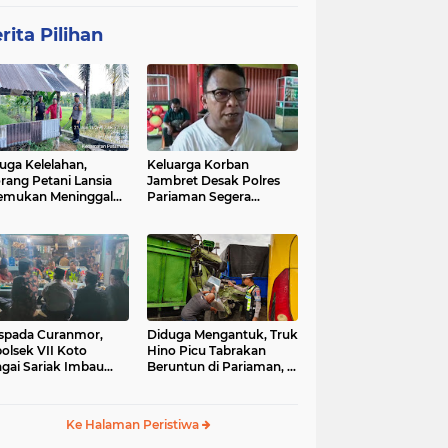
rita Pilihan
uga Kelelahan,
Keluarga Korban
rang Petani Lansia
Jambret Desak Polres
emukan Meninggal
Pariaman Segera
ia di Pematang
Tangkap Pelaku
wah
spada Curanmor,
Diduga Mengantuk, Truk
olsek VII Koto
Hino Picu Tabrakan
gai Sariak Imbau
Beruntun di Pariaman, 5
ga Pasang Kunci
Kendaraan Rusak Parah
nda
Ke Halaman Peristiwa