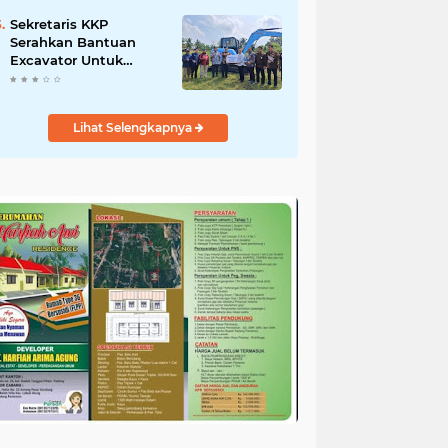
Salurkan Bantuan
untuk Korban Banjir di
Sekretaris KKP
Padang
Serahkan Bantuan
Excavator Untuk
Pelaku Usaha
Perikanan
Lihat Selengkapnya