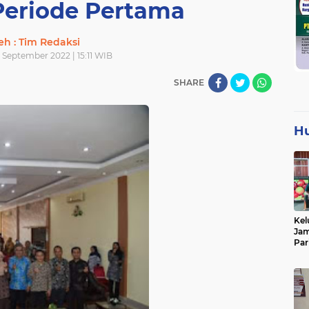
Periode Pertama
eh : Tim Redaksi
 September 2022 | 15:11 WIB
SHARE
H
Kel
Jam
Par
Tan