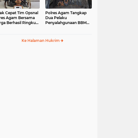
ak Cepat Tim Opsnal
Polres Agam Tangkap
res Agam Bersama
Dua Pelaku
ga Berhasil Ringkus
Penyalahgunaan BBM
aku Jambret di
Bersubsidi Jenis Solar di
uk Basung
Palembayan
Ke Halaman Hukrim