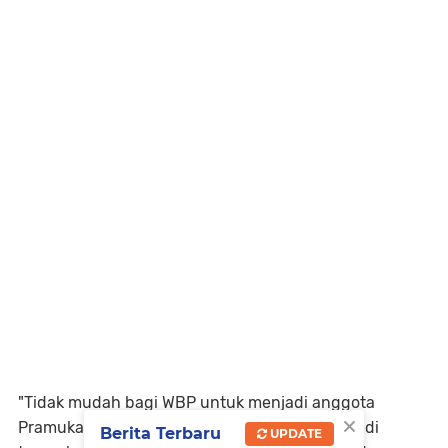
"Tidak mudah bagi WBP untuk menjadi anggota
×
Pramuka, karena nantinya mereka (WBP) akan di
Berita Terbaru
UPDATE