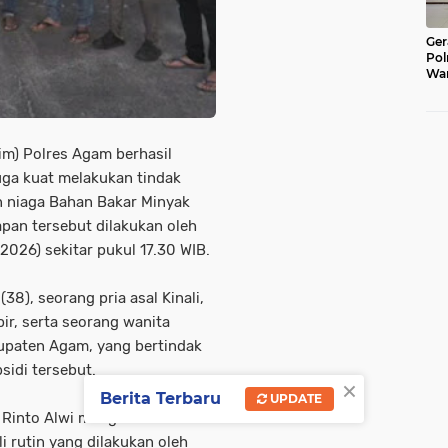
Ger
Pol
War
Pel
Lub
im) Polres Agam berhasil
ga kuat melakukan tindak
 niaga Bahan Bakar Minyak
apan tersebut dilakukan oleh
026) sekitar pukul 17.30 WIB.
38), seorang pria asal Kinali,
ir, serta seorang wanita
bupaten Agam, yang bertindak
idi tersebut.
×
Berita Terbaru
UPDATE
 Rinto Alwi mengonfirmasi
i rutin yang dilakukan oleh