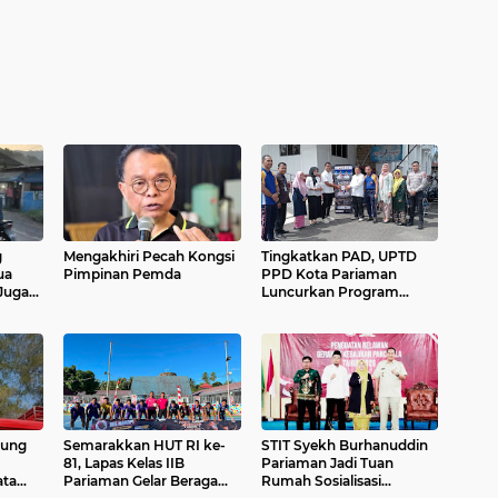
g
Mengakhiri Pecah Kongsi
Tingkatkan PAD, UPTD
ua
Pimpinan Pemda
PPD Kota Pariaman
Luncurkan Program
alan
"SAJUMPA"
ng
tung
Semarakkan HUT RI ke-
STIT Syekh Burhanuddin
81, Lapas Kelas IIB
Pariaman Jadi Tuan
ata
Pariaman Gelar Beragam
Rumah Sosialisasi