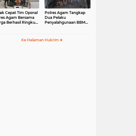
ak Cepat Tim Opsnal
Polres Agam Tangkap
res Agam Bersama
Dua Pelaku
ga Berhasil Ringkus
Penyalahgunaan BBM
aku Jambret di
Bersubsidi Jenis Solar di
uk Basung
Palembayan
Ke Halaman Hukrim