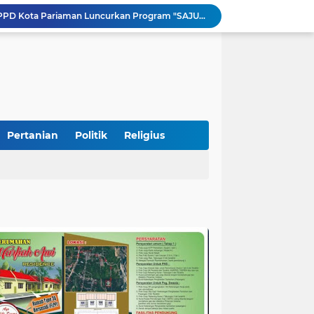
Tingkatkan PAD, UPTD PPD Kota Pariaman Luncurkan Program "SAJUMPA"
Pemkab Perkuat Komitmen Dalam Kehidupan Masyarakat Yang Harmonis
Diduga Akibat Puntung Rokok, Satu Pohon Cemara di Pantai Kata Pariaman Terbakar
Semarakkan HUT RI ke-81, Lapas Kelas IIB Pariaman Gelar Beragam Lomba
STIT Syekh Burhanuddin Pariaman Jadi Tuan Rumah Sosialisasi Penguatan Ideologi Pancasila Bersama BPIP dan DPR RI
Peduli Bencana, Unisbar Berkolaborasi dengan Pariaman Women Power Salurkan Bantuan untuk Korban Banjir di Padang
Diduga Tabrak Pejalan Kaki Hingga Tewas di Padang Pariaman, Sopir L300 Sempat Kabur Karena Panik
 Bersama Rombongan Jemput Aspirasi
Pertanian
Politik
Religius
alan Pada Empat Titik
si Pimpinan Pemda