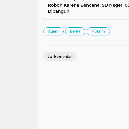
Roboh Karena Bencana, SD Negeri 05
Dibangun
Agam
Berita
Hukrim
komentar