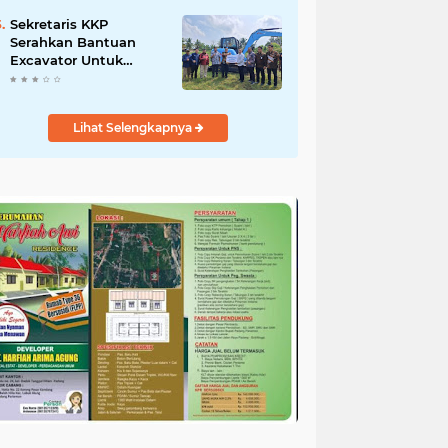
Salurkan Bantuan
untuk Korban Banjir di
Sekretaris KKP
Padang
Serahkan Bantuan
Excavator Untuk
Pelaku Usaha
Perikanan
Lihat Selengkapnya