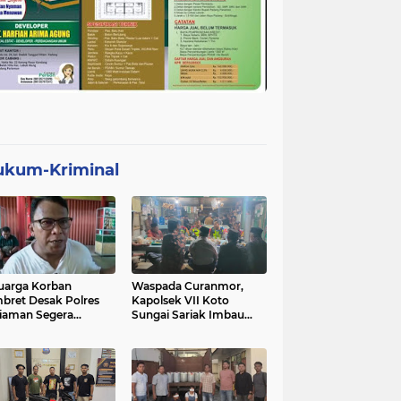
ukum-Kriminal
uarga Korban
Waspada Curanmor,
bret Desak Polres
Kapolsek VII Koto
iaman Segera
Sungai Sariak Imbau
gkap Pelaku
Warga Pasang Kunci
Ganda