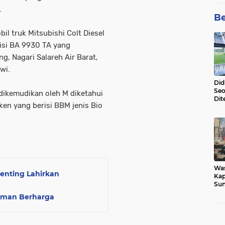
.
Be
il truk Mitsubishi Colt Diesel
isi BA 9930 TA yang
, Nagari Salareh Air Barat,
wi.
Did
Seo
 dikemudikan oleh M diketahui
Dit
ken yang berisi BBM jenis Bio
Dun
Sa
Wa
Penting Lahirkan
Kap
Sun
War
aman Berharga
Ga