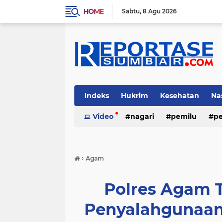
HOME
Sabtu
8 Agu 2026
Indeks
Hukrim
Kesehatan
Na
Video
nagari
pemilu
pe
›
Agam
Polres Agam 
Penyalahgunaan