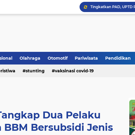
Bupati Padangpariaman
sional
Olahraga
Otomotif
Pariwisata
Pendidikan
Longsor Ganggu Akses J
ristiwa
stunting
vaksinasi covid-19
Mengakhiri Pecah Kong
Tangkap Dua Pelaku
 BBM Bersubsidi Jenis