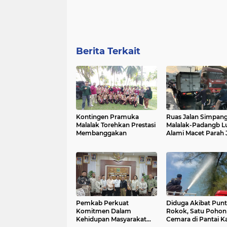
Berita Terkait
Kontingen Pramuka
Ruas Jalan Simpan
Malalak Torehkan Prestasi
Malalak-Padangb L
Membanggakan
Alami Macet Parah Juga
Dipicu Banyaknya J
Rusak dan Berloba
Pemkab Perkuat
Diduga Akibat Pun
Komitmen Dalam
Rokok, Satu Pohon
Kehidupan Masyarakat
Cemara di Pantai K