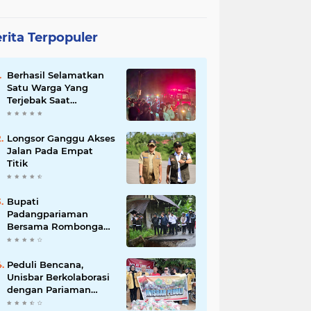
rita Terpopuler
Berhasil Selamatkan
Satu Warga Yang
Terjebak Saat
Kebakaran
Longsor Ganggu Akses
Jalan Pada Empat
Titik
Bupati
Padangpariaman
Bersama Rombongan
Jemput Aspirasi
Peduli Bencana,
Unisbar Berkolaborasi
dengan Pariaman
Women Power