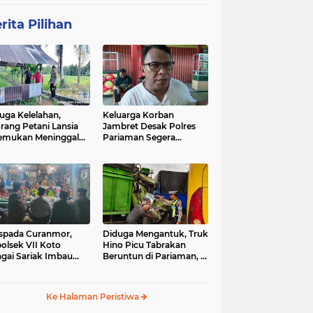
rita Pilihan
uga Kelelahan,
Keluarga Korban
rang Petani Lansia
Jambret Desak Polres
emukan Meninggal
Pariaman Segera
ia di Pematang
Tangkap Pelaku
wah
spada Curanmor,
Diduga Mengantuk, Truk
olsek VII Koto
Hino Picu Tabrakan
gai Sariak Imbau
Beruntun di Pariaman, 5
ga Pasang Kunci
Kendaraan Rusak Parah
nda
Ke Halaman Peristiwa