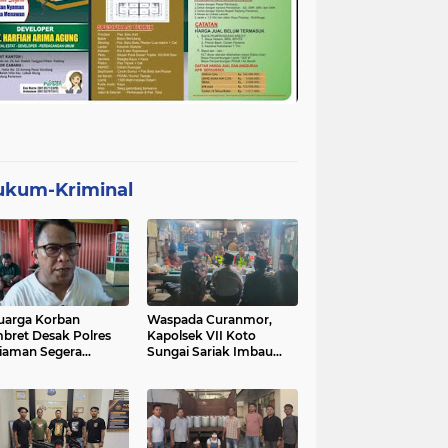
ukum-Kriminal
uarga Korban
Waspada Curanmor,
bret Desak Polres
Kapolsek VII Koto
iaman Segera
Sungai Sariak Imbau
gkap Pelaku
Warga Pasang Kunci
Ganda