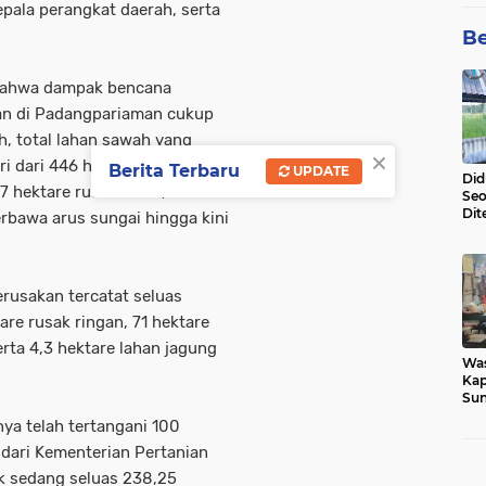
epala perangkat daerah, serta
Be
 bahwa dampak bencana
ian di Padangpariaman cukup
h, total lahan sawah yang
×
ri dari 446 hektare rusak
Berita Terbaru
UPDATE
Did
7 hektare rusak berat, dan
Seo
Dit
erbawa arus sungai hingga kini
Dun
Sa
erusakan tercatat seluas
are rusak ringan, 71 hektare
erta 4,3 hektare lahan jagung
Wa
Kap
Sun
War
nya telah tertangani 100
Ga
 dari Kementerian Pertanian
k sedang seluas 238,25