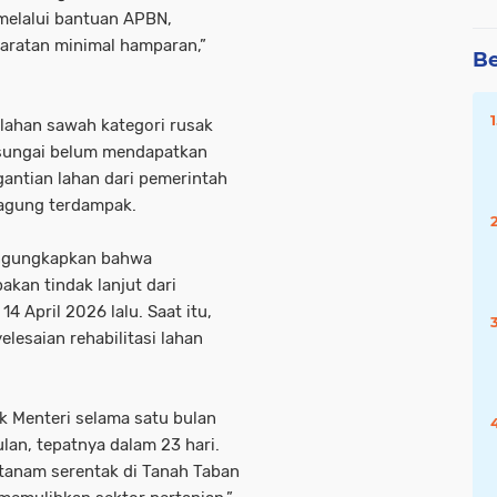
 melalui bantuan APBN,
aratan minimal hamparan,”
Be
i lahan sawah kategori rusak
i sungai belum mendapatkan
gantian lahan dari pemerintah
 jagung terdampak.
mengungkapkan bahwa
akan tindak lanjut dari
4 April 2026 lalu. Saat itu,
lesaian rehabilitasi lahan
ak Menteri selama satu bulan
ulan, tepatnya dalam 23 hari.
 tanam serentak di Tanah Taban