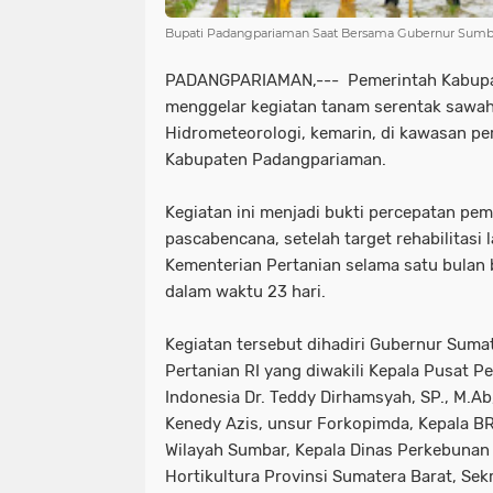
Bupati Padangpariaman Saat Bersama Gubernur Sumb
PADANGPARIAMAN,--- Pemerintah Kabup
menggelar kegiatan tanam serentak sawa
Hidrometeorologi, kemarin, di kawasan p
Kabupaten Padangpariaman.
Kegiatan ini menjadi bukti percepatan pem
pascabencana, setelah target rehabilitasi
Kementerian Pertanian selama satu bulan 
dalam waktu 23 hari.
‎Kegiatan tersebut dihadiri Gubernur Suma
Pertanian RI yang diwakili Kepala Pusat P
Indonesia Dr. Teddy Dirhamsyah, SP., M.A
Kenedy Azis, unsur Forkopimda, Kepala B
Wilayah Sumbar, Kepala Dinas Perkebuna
Hortikultura Provinsi Sumatera Barat, Sek