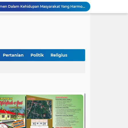
Pemkab Perkuat Komitmen Dalam Kehidupan Masyarakat Yang Harmonis
Diduga Akibat Puntung Rokok, Satu Pohon Cemara di Pantai Kata Pariaman Terbakar
Semarakkan HUT RI ke-81, Lapas Kelas IIB Pariaman Gelar Beragam Lomba
STIT Syekh Burhanuddin Pariaman Jadi Tuan Rumah Sosialisasi Penguatan Ideologi Pancasila Bersama BPIP dan DPR RI
Peduli Bencana, Unisbar Berkolaborasi dengan Pariaman Women Power Salurkan Bantuan untuk Korban Banjir di Padang
Diduga Tabrak Pejalan Kaki Hingga Tewas di Padang Pariaman, Sopir L300 Sempat Kabur Karena Panik
 Bersama Rombongan Jemput Aspirasi
alan Pada Empat Titik
Pertanian
Politik
Religius
Presiden Diminta Jadikan Pertemuan dengan Kepala Daerah sebagai Momentum Reformasi Sistemik
Tingkatkan PAD, UPTD PPD Kota Pariaman Luncurkan Program "SAJUMPA"