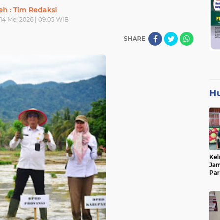
eh : Tim Redaksi
14 Mei 2026 | 09:05 WIB
SHARE
H
Kel
Jam
Par
Tan