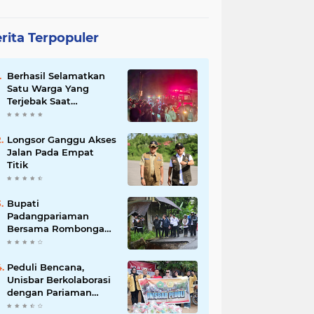
rita Terpopuler
Berhasil Selamatkan
Satu Warga Yang
Terjebak Saat
Kebakaran
Longsor Ganggu Akses
Jalan Pada Empat
Titik
Bupati
Padangpariaman
Bersama Rombongan
Jemput Aspirasi
Peduli Bencana,
Unisbar Berkolaborasi
dengan Pariaman
Women Power