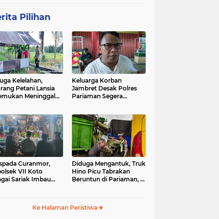
rita Pilihan
uga Kelelahan,
Keluarga Korban
rang Petani Lansia
Jambret Desak Polres
emukan Meninggal
Pariaman Segera
ia di Pematang
Tangkap Pelaku
wah
spada Curanmor,
Diduga Mengantuk, Truk
olsek VII Koto
Hino Picu Tabrakan
gai Sariak Imbau
Beruntun di Pariaman, 5
ga Pasang Kunci
Kendaraan Rusak Parah
nda
Ke Halaman Peristiwa