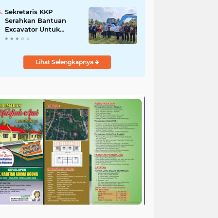
Salurkan Bantuan
untuk Korban Banjir di
Sekretaris KKP
Padang
Serahkan Bantuan
Excavator Untuk
Pelaku Usaha
Perikanan
Lihat Selengkapnya