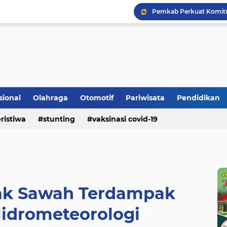
Bupati Padangpariaman
Longsor Ganggu Akses J
sional
Olahraga
Otomotif
Pariwisata
Pendidikan
ristiwa
stunting
vaksinasi covid-19
ak Sawah Terdampak
idrometeorologi