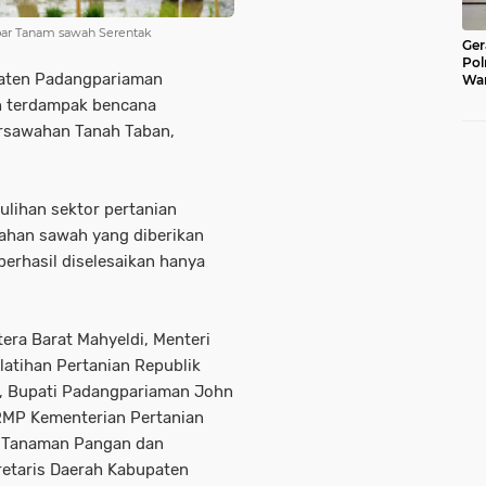
ar Tanam sawah Serentak
Ger
Pol
aten Padangpariaman
War
Pel
h terdampak bencana
Lub
ersawahan Tanah Taban,
ulihan sektor pertanian
 lahan sawah yang diberikan
berhasil diselesaikan hanya
tera Barat Mahyeldi, Menteri
elatihan Pertanian Republik
b, Bupati Padangpariaman John
RMP Kementerian Pertanian
n Tanaman Pangan dan
retaris Daerah Kabupaten