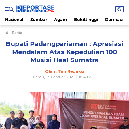
Nasional
Sumbar
Agam
Bukittinggi
Darmasray
›
Berita
Bupati Padangpariaman : Apresiasi
Mendalam Atas Kepedulian 100
Musisi Heal Sumatra
Oleh : Tim Redaksi
Kamis, 05 Februari 2026 | 08:40 WIB