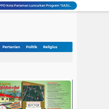
Tingkatkan PAD, UPTD PPD Kota Pariaman Luncurkan Program "SAJUMPA"
Pemkab Perkuat Komitmen Dalam Kehidupan Masyarakat Yang Harmonis
Diduga Akibat Puntung Rokok, Satu Pohon Cemara di Pantai Kata Pariaman Terbakar
Semarakkan HUT RI ke-81, Lapas Kelas IIB Pariaman Gelar Beragam Lomba
STIT Syekh Burhanuddin Pariaman Jadi Tuan Rumah Sosialisasi Penguatan Ideologi Pancasila Bersama BPIP dan DPR RI
Peduli Bencana, Unisbar Berkolaborasi dengan Pariaman Women Power Salurkan Bantuan untuk Korban Banjir di Padang
Diduga Tabrak Pejalan Kaki Hingga Tewas di Padang Pariaman, Sopir L300 Sempat Kabur Karena Panik
 Bersama Rombongan Jemput Aspirasi
Pertanian
Politik
Religius
alan Pada Empat Titik
si Pimpinan Pemda