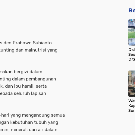
Be
siden Prabowo Subianto
unting dan malnutrisi yang
Did
Seo
Dit
Dun
Sa
akan bergizi dalam
penting dalam pembangunan
k, dan ibu hamil, serta
epada seluruh lapisan
Wa
Kap
Sun
ri-hari yang mengandung semua
War
Ga
dengan kebutuhan tubuh yang
min, mineral, dan air dalam