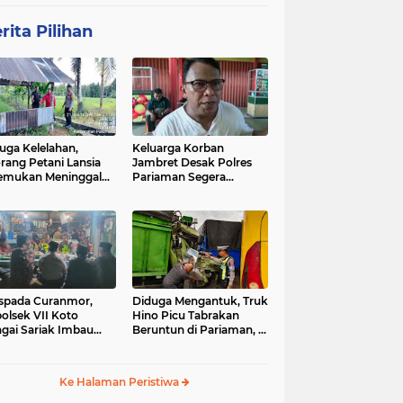
rita Pilihan
uga Kelelahan,
Keluarga Korban
rang Petani Lansia
Jambret Desak Polres
emukan Meninggal
Pariaman Segera
ia di Pematang
Tangkap Pelaku
wah
spada Curanmor,
Diduga Mengantuk, Truk
olsek VII Koto
Hino Picu Tabrakan
gai Sariak Imbau
Beruntun di Pariaman, 5
ga Pasang Kunci
Kendaraan Rusak Parah
nda
Ke Halaman Peristiwa