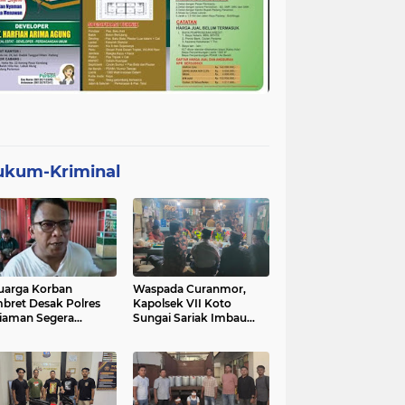
ukum-Kriminal
uarga Korban
Waspada Curanmor,
bret Desak Polres
Kapolsek VII Koto
iaman Segera
Sungai Sariak Imbau
gkap Pelaku
Warga Pasang Kunci
Ganda