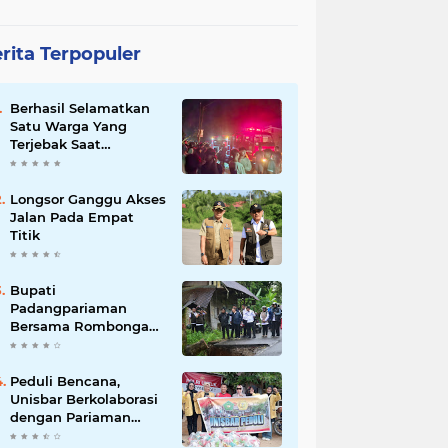
rita Terpopuler
Berhasil Selamatkan
Satu Warga Yang
Terjebak Saat
Kebakaran
Longsor Ganggu Akses
Jalan Pada Empat
Titik
Bupati
Padangpariaman
Bersama Rombongan
Jemput Aspirasi
Peduli Bencana,
Unisbar Berkolaborasi
dengan Pariaman
Women Power