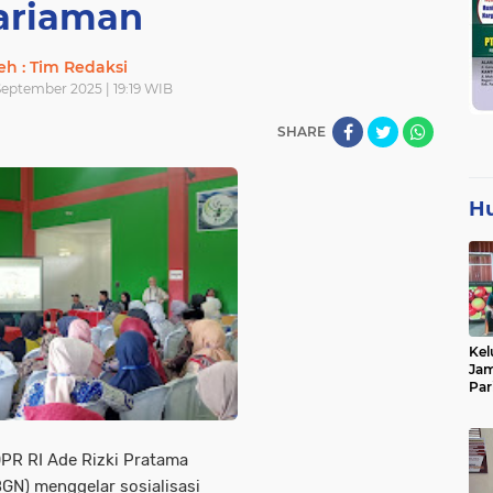
ariaman
eh : Tim Redaksi
September 2025 | 19:19 WIB
SHARE
H
Kel
Jam
Par
Tan
DPR RI Ade Rizki Pratama
BGN) menggelar sosialisasi