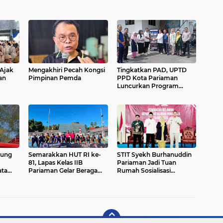
Ajak
Mengakhiri Pecah Kongsi
Tingkatkan PAD, UPTD
an
Pimpinan Pemda
PPD Kota Pariaman
Luncurkan Program
n
"SAJUMPA"
man
tung
Semarakkan HUT RI ke-
STIT Syekh Burhanuddin
81, Lapas Kelas IIB
Pariaman Jadi Tuan
ata
Pariaman Gelar Beragam
Rumah Sosialisasi
Lomba
Penguatan Ideologi
Pancasila Bersama BPIP
dan DPR RI