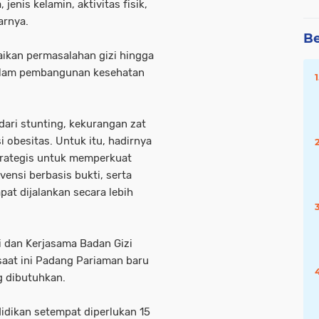
enis kelamin, aktivitas fisik,
arnya.
Be
ikan permasalahan gizi hingga
dalam pembangunan kesehatan
dari stunting, kekurangan zat
i obesitas. Untuk itu, hadirnya
trategis untuk memperkuat
vensi berbasis bukti, serta
at dijalankan secara lebih
i dan Kerjasama Badan Gizi
saat ini Padang Pariaman baru
g dibutuhkan.
didikan setempat diperlukan 15