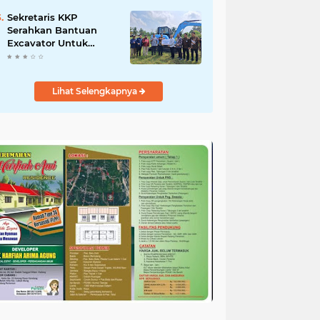
Salurkan Bantuan
untuk Korban Banjir di
Sekretaris KKP
Padang
Serahkan Bantuan
Excavator Untuk
Pelaku Usaha
Perikanan
Lihat Selengkapnya