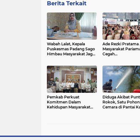
Berita Terkait
Wabah Lalat, Kepala
Ade Rezki Pratama 
Puskesmas Padang Sago
Masyarakat Pariam
Himbau Masyarakat Jaga
Cegah
Kebersihan
Perkembangbiaka
Nyamuk dari Anca
DBD
Pemkab Perkuat
Diduga Akibat Pun
Komitmen Dalam
Rokok, Satu Pohon
Kehidupan Masyarakat
Cemara di Pantai K
Yang Harmonis
Pariaman Terbakar