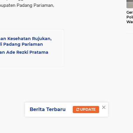
abupaten Padang Pariaman,
Ger
Pol
War
Pel
Lub
anan Kesehatan Rujukan,
 di Padang Pariaman
man Ade Rezki Pratama
×
Berita Terbaru
UPDATE