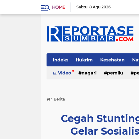
HOME
Sabtu
8 Agu 2026
Indeks
Hukrim
Kesehatan
Na
Video
nagari
pemilu
pe
›
Berita
Cegah Stuntin
Gelar Sosial