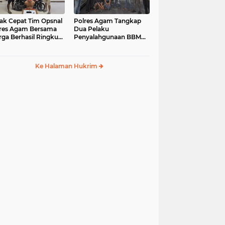
ak Cepat Tim Opsnal
Polres Agam Tangkap
res Agam Bersama
Dua Pelaku
ga Berhasil Ringkus
Penyalahgunaan BBM
aku Jambret di
Bersubsidi Jenis Solar di
uk Basung
Palembayan
Ke Halaman Hukrim