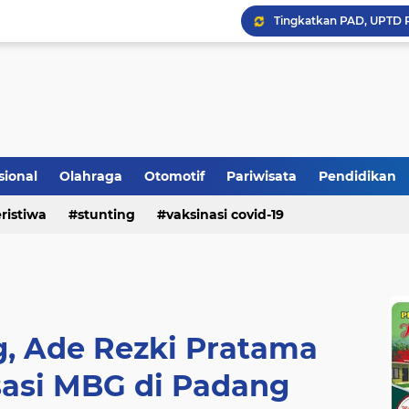
Bupati Padangpariaman
sional
Olahraga
Otomotif
Pariwisata
Pendidikan
Longsor Ganggu Akses J
ristiwa
stunting
vaksinasi covid-19
Mengakhiri Pecah Kong
g, Ade Rezki Pratama
isasi MBG di Padang