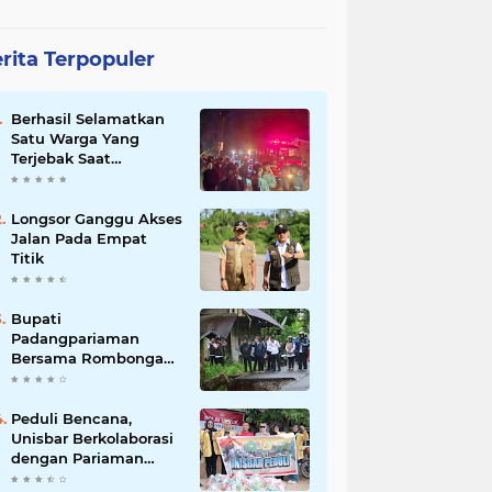
rita Terpopuler
Berhasil Selamatkan
Satu Warga Yang
Terjebak Saat
Kebakaran
Longsor Ganggu Akses
Jalan Pada Empat
Titik
Bupati
Padangpariaman
Bersama Rombongan
Jemput Aspirasi
Peduli Bencana,
Unisbar Berkolaborasi
dengan Pariaman
Women Power