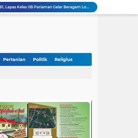
Semarakkan HUT RI ke-81, Lapas Kelas IIB Pariaman Gelar Beragam Lomba
STIT Syekh Burhanuddin Pariaman Jadi Tuan Rumah Sosialisasi Penguatan Ideologi Pancasila Bersama BPIP dan DPR RI
Peduli Bencana, Unisbar Berkolaborasi dengan Pariaman Women Power Salurkan Bantuan untuk Korban Banjir di Padang
Diduga Tabrak Pejalan Kaki Hingga Tewas di Padang Pariaman, Sopir L300 Sempat Kabur Karena Panik
 Bersama Rombongan Jemput Aspirasi
alan Pada Empat Titik
si Pimpinan Pemda
Tingkatkan PAD, UPTD PPD Kota Pariaman Luncurkan Program "SAJUMPA"
Pertanian
Politik
Religius
Pemkab Perkuat Komitmen Dalam Kehidupan Masyarakat Yang Harmonis
Diduga Akibat Puntung Rokok, Satu Pohon Cemara di Pantai Kata Pariaman Terbakar