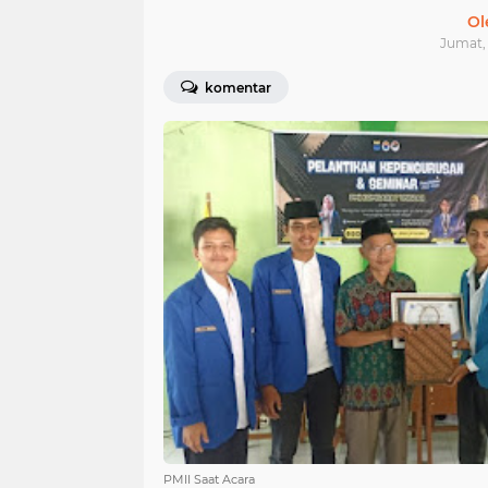
Ol
Jumat, 
komentar
PMII Saat Acara