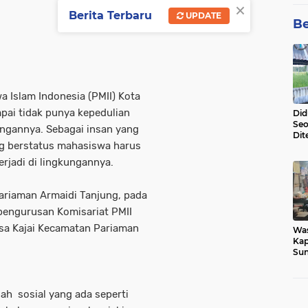
×
Berita Terbaru
UPDATE
Be
Islam Indonesia (PMII) Kota
mpai tidak punya kepedulian
Did
Seo
ungannya. Sebagai insan yang
Dit
ang berstatus mahasiswa harus
Dun
Sa
rjadi di lingkungannya.
ariaman Armaidi Tanjung, pada
pengurusan Komisariat PMII
esa Kajai Kecamatan Pariaman
Wa
Kap
Sun
War
Ga
ah sosial yang ada seperti