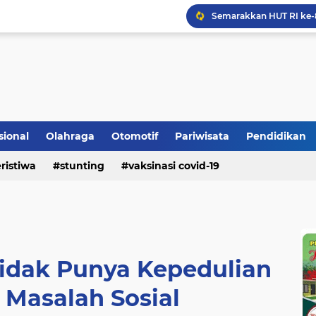
Bupati Padangpariaman
Longsor Ganggu Akses J
Mengakhiri Pecah Kong
sional
Olahraga
Otomotif
Pariwisata
Pendidikan
ristiwa
stunting
vaksinasi covid-19
idak Punya Kepedulian
 Masalah Sosial