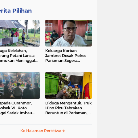
rita Pilihan
uga Kelelahan,
Keluarga Korban
rang Petani Lansia
Jambret Desak Polres
emukan Meninggal
Pariaman Segera
ia di Pematang
Tangkap Pelaku
wah
spada Curanmor,
Diduga Mengantuk, Truk
olsek VII Koto
Hino Picu Tabrakan
gai Sariak Imbau
Beruntun di Pariaman, 5
ga Pasang Kunci
Kendaraan Rusak Parah
nda
Ke Halaman Peristiwa