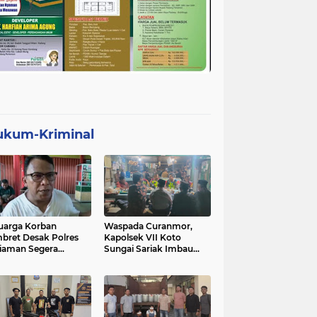
ukum-Kriminal
uarga Korban
Waspada Curanmor,
bret Desak Polres
Kapolsek VII Koto
iaman Segera
Sungai Sariak Imbau
gkap Pelaku
Warga Pasang Kunci
Ganda