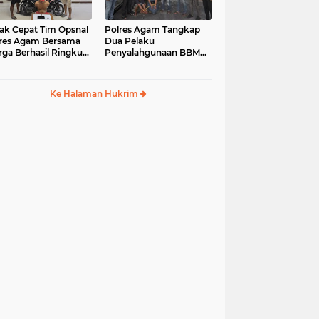
ak Cepat Tim Opsnal
Polres Agam Tangkap
res Agam Bersama
Dua Pelaku
ga Berhasil Ringkus
Penyalahgunaan BBM
aku Jambret di
Bersubsidi Jenis Solar di
uk Basung
Palembayan
Ke Halaman Hukrim