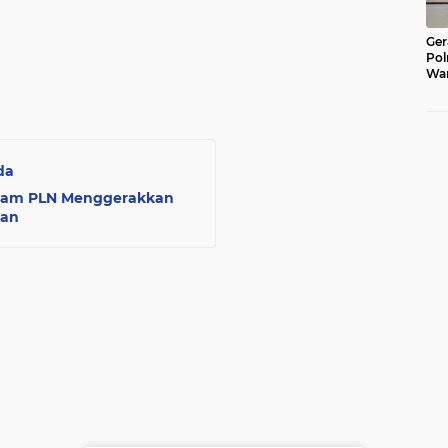
Ger
Pol
War
Pel
Lub
da
ogram PLN Menggerakkan
man