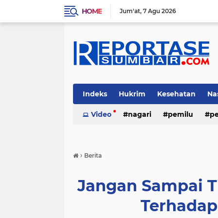
HOME
Jum'at
7 Agu 2026
Indeks
Hukrim
Kesehatan
Na
Video
nagari
pemilu
pe
›
Berita
Jangan Sampai T
Terhadap