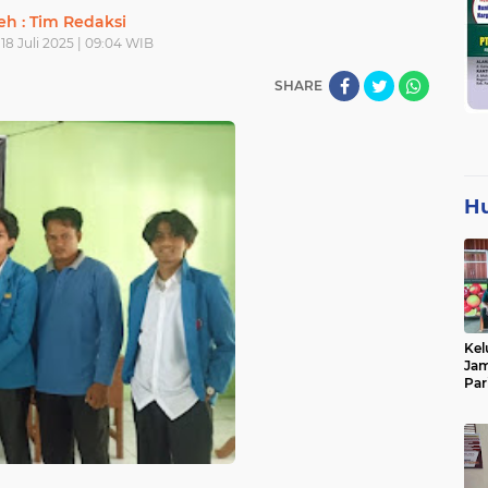
eh : Tim Redaksi
18 Juli 2025 | 09:04 WIB
SHARE
H
Kel
Jam
Par
Tan