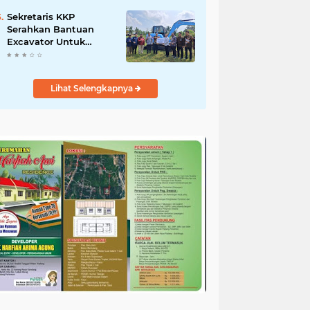
Salurkan Bantuan
untuk Korban Banjir di
Sekretaris KKP
Padang
Serahkan Bantuan
Excavator Untuk
Pelaku Usaha
Perikanan
Lihat Selengkapnya