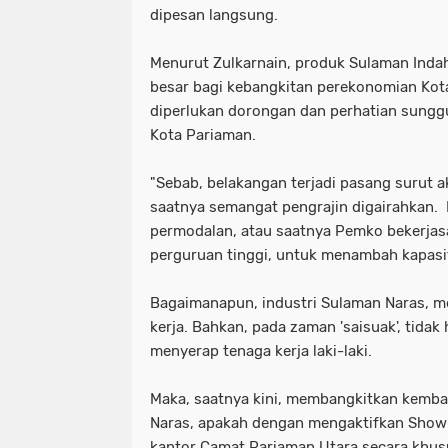
dipesan langsung.
Menurut Zulkarnain, produk Sulaman Indah 
besar bagi kebangkitan perekonomian Kota
diperlukan dorongan dan perhatian sung
Kota Pariaman.
"Sebab, belakangan terjadi pasang surut ak
saatnya semangat pengrajin digairahkan.
permodalan, atau saatnya Pemko bekerja
perguruan tinggi, untuk menambah kapasit
Bagaimanapun, industri Sulaman Naras, m
kerja. Bahkan, pada zaman 'saisuak', tidak
menyerap tenaga kerja laki-laki.
Maka, saatnya kini, membangkitkan kembal
Naras, apakah dengan mengaktifkan Show
kantor Camat Pariaman Utara secara khus