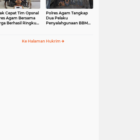
ak Cepat Tim Opsnal
Polres Agam Tangkap
res Agam Bersama
Dua Pelaku
ga Berhasil Ringkus
Penyalahgunaan BBM
aku Jambret di
Bersubsidi Jenis Solar di
uk Basung
Palembayan
Ke Halaman Hukrim