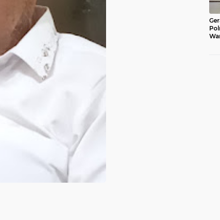
Ger
Pol
War
Pel
Lub