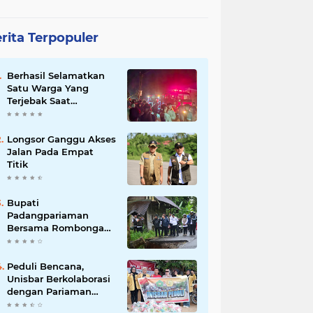
rita Terpopuler
Berhasil Selamatkan
Satu Warga Yang
Terjebak Saat
Kebakaran
Longsor Ganggu Akses
Jalan Pada Empat
Titik
Bupati
Padangpariaman
Bersama Rombongan
Jemput Aspirasi
Peduli Bencana,
Unisbar Berkolaborasi
dengan Pariaman
Women Power