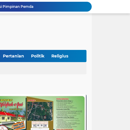
si Pimpinan Pemda
Tingkatkan PAD, UPTD PPD Kota Pariaman Luncurkan Program "SAJUMPA"
Pemkab Perkuat Komitmen Dalam Kehidupan Masyarakat Yang Harmonis
Diduga Akibat Puntung Rokok, Satu Pohon Cemara di Pantai Kata Pariaman Terbakar
Semarakkan HUT RI ke-81, Lapas Kelas IIB Pariaman Gelar Beragam Lomba
STIT Syekh Burhanuddin Pariaman Jadi Tuan Rumah Sosialisasi Penguatan Ideologi Pancasila Bersama BPIP dan DPR RI
Peduli Bencana, Unisbar Berkolaborasi dengan Pariaman Women Power Salurkan Bantuan untuk Korban Banjir di Padang
Diduga Tabrak Pejalan Kaki Hingga Tewas di Padang Pariaman, Sopir L300 Sempat Kabur Karena Panik
Pertanian
Politik
Religius
 Bersama Rombongan Jemput Aspirasi
n Rumah Korban Yang Tertimpa Pohon