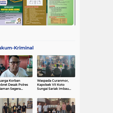
ukum-Kriminal
uarga Korban
Waspada Curanmor,
bret Desak Polres
Kapolsek VII Koto
iaman Segera
Sungai Sariak Imbau
gkap Pelaku
Warga Pasang Kunci
Ganda