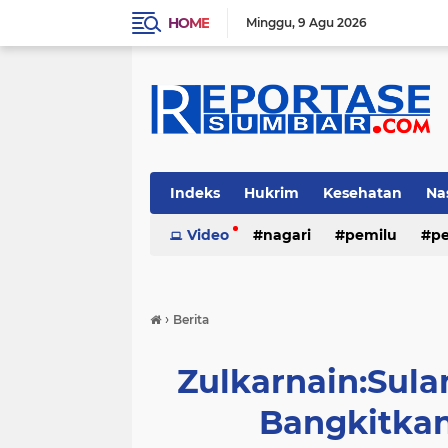
HOME
Minggu
9 Agu 2026
Indeks
Hukrim
Kesehatan
Na
Video
nagari
pemilu
pe
›
Berita
Zulkarnain:Sula
Bangkitka