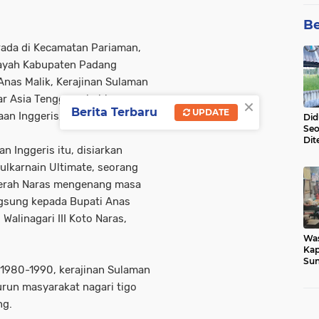
Be
erada di Kecamatan Pariaman,
ayah Kabupaten Padang
Anas Malik, Kerajinan Sulaman
r Asia Tenggara, bahkan
×
Berita Terbaru
UPDATE
aan Inggeris, Ratu Elzabet.
Did
Seo
Dit
an Inggeris itu, disiarkan
Dun
Sa
 Zulkarnain Ultimate, seorang
aerah Naras mengenang masa
angsung kepada Bupati Anas
Walinagari III Koto Naras,
Wa
Kap
Sun
a 1980-1990, kerajinan Sulaman
War
Ga
run masyarakat nagari tigo
ng.