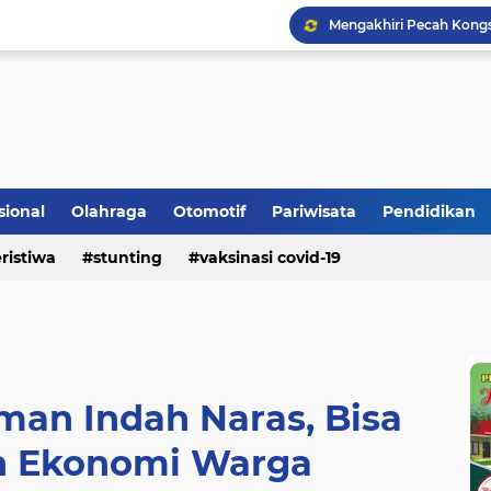
Mengakhiri Pecah Kong
sional
Olahraga
Otomotif
Pariwisata
Pendidikan
Bupati Padangpariaman
ristiwa
stunting
vaksinasi covid-19
Pemkab Berikan Bantua
man Indah Naras, Bisa
n Ekonomi Warga