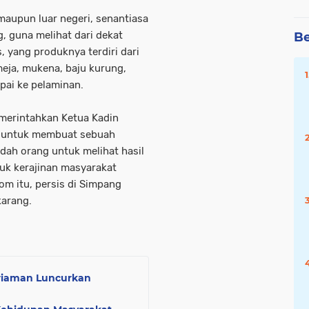
maupun luar negeri, senantiasa
g, guna melihat dari dekat
Be
 yang produknya terdiri dari
eja, mukena, baju kurung,
mpai ke pelaminan.
memerintahkan Ketua Kadin
n, untuk membuat sebuah
h orang untuk melihat hasil
uk kerajinan masyarakat
m itu, persis di Simpang
karang.
riaman Luncurkan