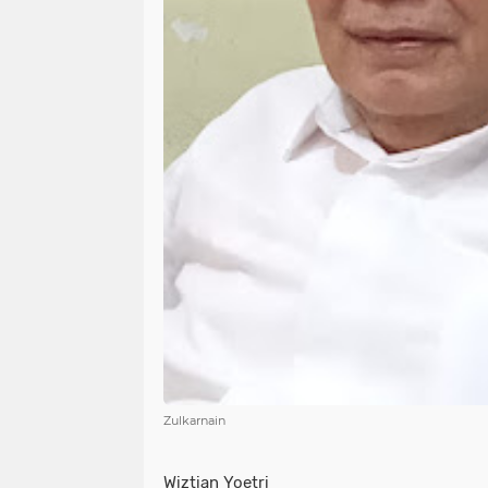
Zulkarnain
Wiztian Yoetri