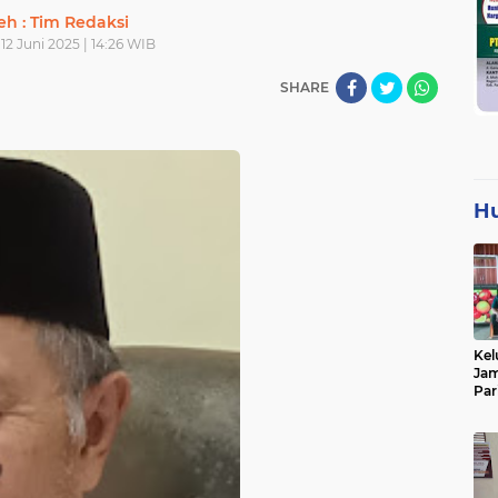
eh : Tim Redaksi
12 Juni 2025 | 14:26 WIB
SHARE
H
Kel
Jam
Par
Tan