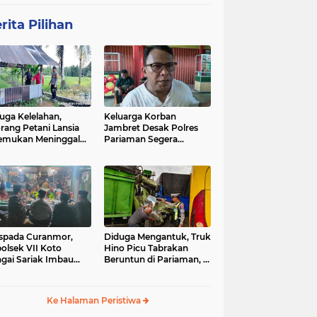
rita Pilihan
uga Kelelahan,
Keluarga Korban
rang Petani Lansia
Jambret Desak Polres
emukan Meninggal
Pariaman Segera
ia di Pematang
Tangkap Pelaku
wah
spada Curanmor,
Diduga Mengantuk, Truk
olsek VII Koto
Hino Picu Tabrakan
gai Sariak Imbau
Beruntun di Pariaman, 5
ga Pasang Kunci
Kendaraan Rusak Parah
nda
Ke Halaman Peristiwa