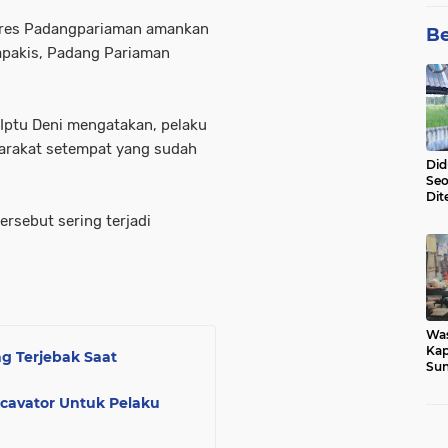
res Padangpariaman amankan
Be
Tapakis, Padang Pariaman
Iptu Deni mengatakan, pelaku
arakat setempat yang sudah
Did
Seo
Dit
Dun
ersebut sering terjadi
Sa
Wa
Kap
g Terjebak Saat
Sun
War
Ga
cavator Untuk Pelaku