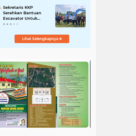
Salurkan Bantuan
untuk Korban Banjir di
Sekretaris KKP
Padang
Serahkan Bantuan
Excavator Untuk
Pelaku Usaha
Perikanan
Lihat Selengkapnya