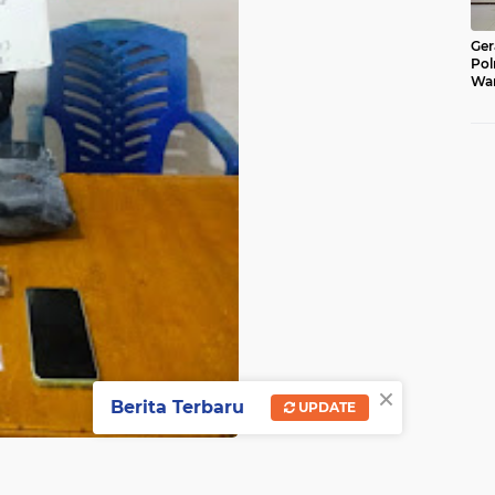
Ger
Pol
War
Pel
Lub
×
Berita Terbaru
UPDATE