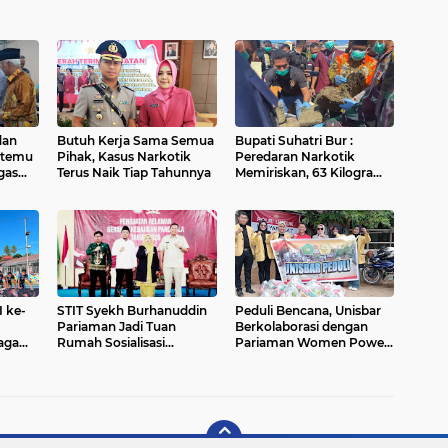
dan
Butuh Kerja Sama Semua
Bupati Suhatri Bur :
rtemu
Pihak, Kasus Narkotik
Peredaran Narkotik
gas
Terus Naik Tiap Tahunnya
Memiriskan, 63 Kilogram
i
Daun Ganja aKering
eni
Dimusnakan
 ke-
STIT Syekh Burhanuddin
Peduli Bencana, Unisbar
Pariaman Jadi Tuan
Berkolaborasi dengan
ragam
Rumah Sosialisasi
Pariaman Women Power
Penguatan Ideologi
Salurkan Bantuan untuk
Pancasila Bersama BPIP
Korban Banjir di Padang
dan DPR RI