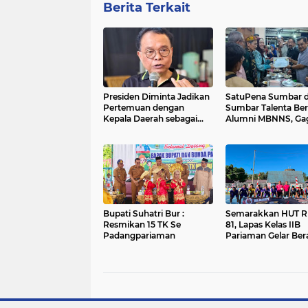
Berita Terkait
Presiden Diminta Jadikan
SatuPena Sumbar 
Pertemuan dengan
Sumbar Talenta Be
Kepala Daerah sebagai
Alumni MBNNS, Ga
Momentum Reformasi
Program Bersama d
Sistemik
Bidang Sastra dan S
Budaya
Bupati Suhatri Bur :
Semarakkan HUT RI
Resmikan 15 TK Se
81, Lapas Kelas IIB
Padangpariaman
Pariaman Gelar Be
Lomba