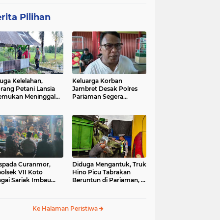
rita Pilihan
uga Kelelahan,
Keluarga Korban
rang Petani Lansia
Jambret Desak Polres
emukan Meninggal
Pariaman Segera
ia di Pematang
Tangkap Pelaku
wah
spada Curanmor,
Diduga Mengantuk, Truk
olsek VII Koto
Hino Picu Tabrakan
gai Sariak Imbau
Beruntun di Pariaman, 5
ga Pasang Kunci
Kendaraan Rusak Parah
nda
Ke Halaman Peristiwa