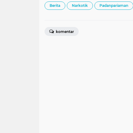
Berita
Narkotik
Padanpariaman
komentar