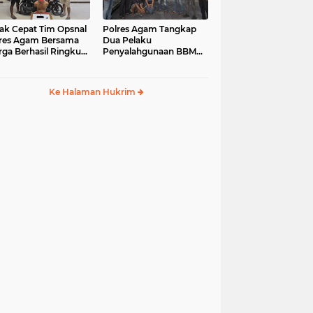
ak Cepat Tim Opsnal
Polres Agam Tangkap
res Agam Bersama
Dua Pelaku
ga Berhasil Ringkus
Penyalahgunaan BBM
aku Jambret di
Bersubsidi Jenis Solar di
uk Basung
Palembayan
Ke Halaman Hukrim