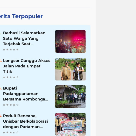
rita Terpopuler
Berhasil Selamatkan
Satu Warga Yang
Terjebak Saat
Kebakaran
Longsor Ganggu Akses
Jalan Pada Empat
Titik
Bupati
Padangpariaman
Bersama Rombongan
Jemput Aspirasi
Peduli Bencana,
Unisbar Berkolaborasi
dengan Pariaman
Women Power