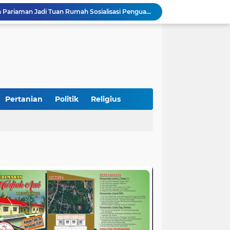
STIT Syekh Burhanuddin Pariaman Jadi Tuan Rumah Sosialisasi Penguatan Ideologi Pancasila Bersama BPIP dan DPR RI
Peduli Bencana, Unisbar Berkolaborasi dengan Pariaman Women Power Salurkan Bantuan untuk Korban Banjir di Padang
Diduga Tabrak Pejalan Kaki Hingga Tewas di Padang Pariaman, Sopir L300 Sempat Kabur Karena Panik
 Bersama Rombongan Jemput Aspirasi
alan Pada Empat Titik
Presiden Diminta Jadikan Pertemuan dengan Kepala Daerah sebagai Momentum Reformasi Sistemik
SatuPena Sumbar dan Sumbar Talenta Bertemu Alumni MBNNS, Gagas Program Bersama di Bidang Sastra dan Seni Budaya
tu Warga Yang Terjebak Saat Kebakaran
Pertanian
Politik
Religius
Sekretaris KKP Serahkan Bantuan Excavator Untuk Pelaku Usaha Perikanan
Semarakkan HUT RI ke-81, Lapas Kelas IIB Pariaman Gelar Beragam Lomba