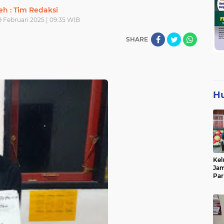
eh : Tim Redaksi
 Februari 2025 | 09:35 WIB
SHARE
H
Kel
Jam
Par
Tan