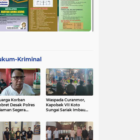
ukum-Kriminal
uarga Korban
Waspada Curanmor,
bret Desak Polres
Kapolsek VII Koto
iaman Segera
Sungai Sariak Imbau
gkap Pelaku
Warga Pasang Kunci
Ganda