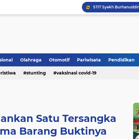
Bupati Padangpariaman
Longsor Ganggu Akses J
Berhasil Selamatkan Sa
sional
Olahraga
Otomotif
Pariwisata
Pendidikan
ristiwa
stunting
vaksinasi covid-19
ankan Satu Tersangka
ama Barang Buktinya