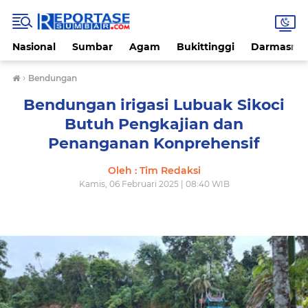
Nasional
Sumbar
Agam
Bukittinggi
Darmasray
›
Bendungan
Bendungan irigasi Lubuak Sikoci
Butuh Pengkajian dan
Penanganan Konprehensif
Oleh : Tim Redaksi
Kamis, 06 Februari 2025 | 08:40 WIB