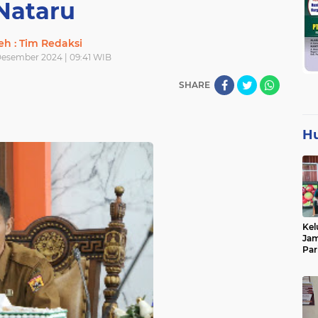
Nataru
eh : Tim Redaksi
Desember 2024 | 09:41 WIB
SHARE
H
Kel
Jam
Par
Tan