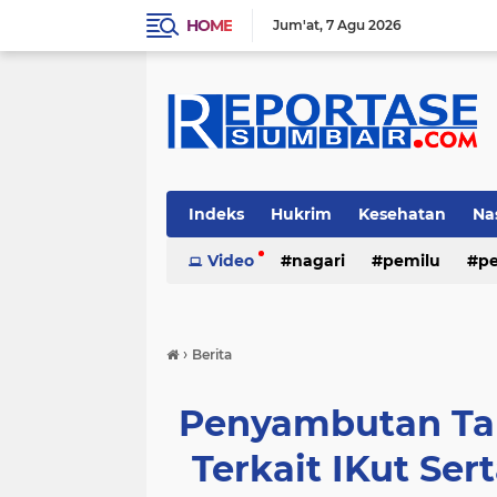
HOME
Jum'at
7 Agu 2026
Indeks
Hukrim
Kesehatan
Na
Video
nagari
pemilu
pe
›
Berita
Penyambutan Ta
Terkait IKut S