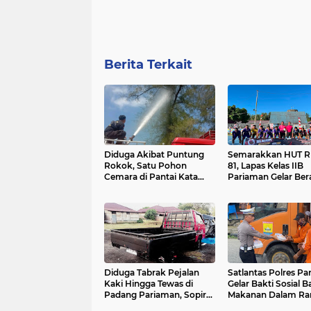
Berita Terkait
Diduga Akibat Puntung
Semarakkan HUT RI
Rokok, Satu Pohon
81, Lapas Kelas IIB
Cemara di Pantai Kata
Pariaman Gelar Be
Pariaman Terbakar
Lomba
Diduga Tabrak Pejalan
Satlantas Polres P
Kaki Hingga Tewas di
Gelar Bakti Sosial 
Padang Pariaman, Sopir
Makanan Dalam Ra
L300 Sempat Kabur
Hari Bhayangkara k