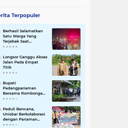
rita Terpopuler
Berhasil Selamatkan
Satu Warga Yang
Terjebak Saat
Kebakaran
Longsor Ganggu Akses
Jalan Pada Empat
Titik
Bupati
Padangpariaman
Bersama Rombongan
Jemput Aspirasi
Peduli Bencana,
Unisbar Berkolaborasi
dengan Pariaman
Women Power