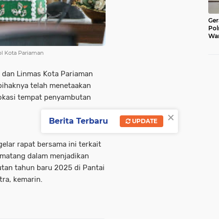
Ger
Pol
War
Pel
Lub
ol Kota Pariaman
 dan Linmas Kota Pariaman
pihaknya telah menetaakan
lokasi tempat penyambutan
×
Berita Terbaru
UPDATE
elar rapat bersama ini terkait
a matang dalam menjadikan
tan tahun baru 2025 di Pantai
tra, kemarin.