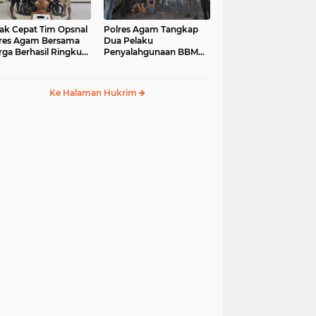
ak Cepat Tim Opsnal
Polres Agam Tangkap
res Agam Bersama
Dua Pelaku
ga Berhasil Ringkus
Penyalahgunaan BBM
aku Jambret di
Bersubsidi Jenis Solar di
uk Basung
Palembayan
Ke Halaman Hukrim