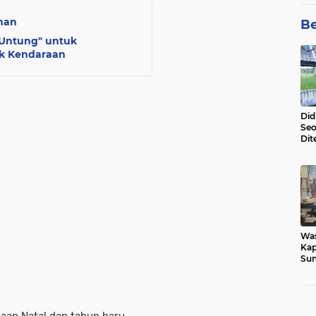
aman
Be
 Untung" untuk
ak Kendaraan
Did
Seo
Dit
Dun
Sa
Wa
Kap
Sun
War
Ga