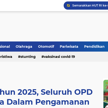
Bupati Padangpariaman
Longsor Ganggu Akses J
Mengakhiri Pecah Kong
sional
Olahraga
Otomotif
Pariwisata
Pendidikan
ristiwa
stunting
vaksinasi covid-19
hun 2025, Seluruh OPD
erta Dalam Pengamanan