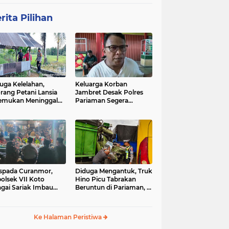
rita Pilihan
uga Kelelahan,
Keluarga Korban
rang Petani Lansia
Jambret Desak Polres
emukan Meninggal
Pariaman Segera
ia di Pematang
Tangkap Pelaku
wah
spada Curanmor,
Diduga Mengantuk, Truk
olsek VII Koto
Hino Picu Tabrakan
gai Sariak Imbau
Beruntun di Pariaman, 5
ga Pasang Kunci
Kendaraan Rusak Parah
nda
Ke Halaman Peristiwa