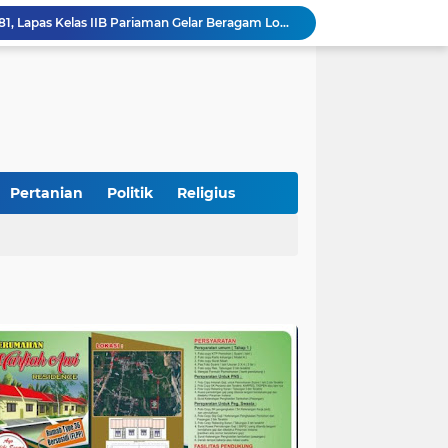
Semarakkan HUT RI ke-81, Lapas Kelas IIB Pariaman Gelar Beragam Lomba
STIT Syekh Burhanuddin Pariaman Jadi Tuan Rumah Sosialisasi Penguatan Ideologi Pancasila Bersama BPIP dan DPR RI
Peduli Bencana, Unisbar Berkolaborasi dengan Pariaman Women Power Salurkan Bantuan untuk Korban Banjir di Padang
Diduga Tabrak Pejalan Kaki Hingga Tewas di Padang Pariaman, Sopir L300 Sempat Kabur Karena Panik
 Bersama Rombongan Jemput Aspirasi
alan Pada Empat Titik
si Pimpinan Pemda
Tingkatkan PAD, UPTD PPD Kota Pariaman Luncurkan Program "SAJUMPA"
Pertanian
Politik
Religius
Pemkab Perkuat Komitmen Dalam Kehidupan Masyarakat Yang Harmonis
Diduga Akibat Puntung Rokok, Satu Pohon Cemara di Pantai Kata Pariaman Terbakar