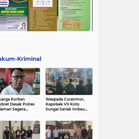
ukum-Kriminal
uarga Korban
Waspada Curanmor,
bret Desak Polres
Kapolsek VII Koto
iaman Segera
Sungai Sariak Imbau
gkap Pelaku
Warga Pasang Kunci
Ganda