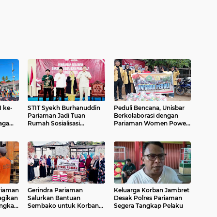
 ke-
STIT Syekh Burhanuddin
Peduli Bencana, Unisbar
Pariaman Jadi Tuan
Berkolaborasi dengan
ragam
Rumah Sosialisasi
Pariaman Women Power
Penguatan Ideologi
Salurkan Bantuan untuk
Pancasila Bersama BPIP
Korban Banjir di Padang
dan DPR RI
ariaman
Gerindra Pariaman
Keluarga Korban Jambret
Bagikan
Salurkan Bantuan
Desak Polres Pariaman
ngka
Sembako untuk Korban
Segera Tangkap Pelaku
e - 80
Kebakaran di Pariaman