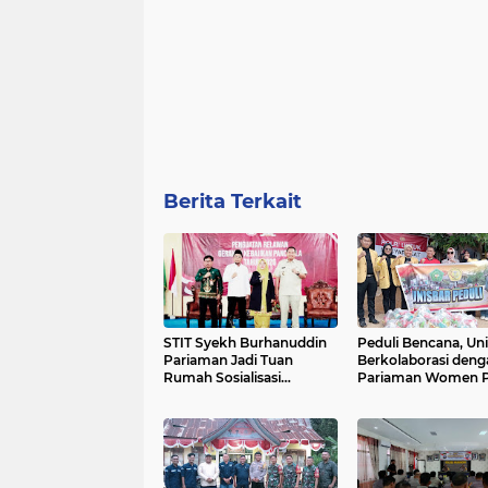
Berita Terkait
STIT Syekh Burhanuddin
Peduli Bencana, Un
Pariaman Jadi Tuan
Berkolaborasi deng
Rumah Sosialisasi
Pariaman Women 
Penguatan Ideologi
Salurkan Bantuan 
Pancasila Bersama BPIP
Korban Banjir di P
dan DPR RI