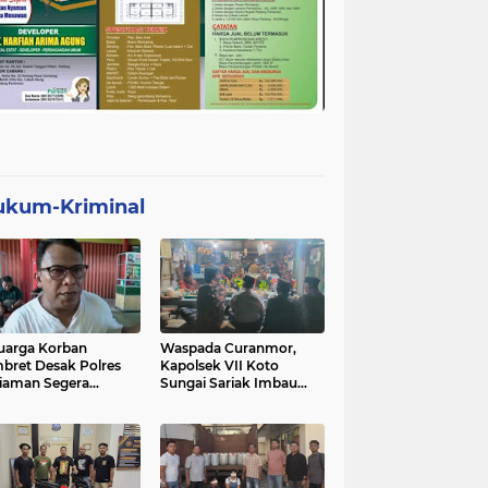
ukum-Kriminal
uarga Korban
Waspada Curanmor,
bret Desak Polres
Kapolsek VII Koto
iaman Segera
Sungai Sariak Imbau
gkap Pelaku
Warga Pasang Kunci
Ganda