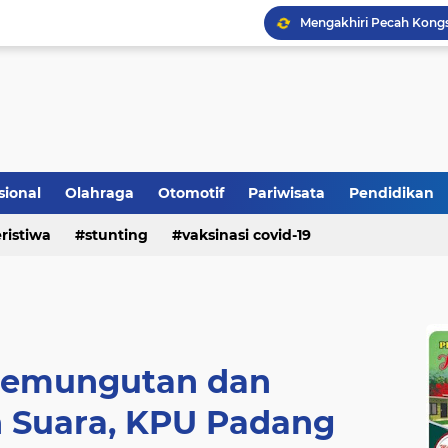
Mengakhiri Pecah Kong
sional
Olahraga
Otomotif
Pariwisata
Pendidikan
Bupati Padangpariaman
ristiwa
stunting
vaksinasi covid-19
Pemkab Berikan Bantua
Pemungutan dan
 Suara, KPU Padang