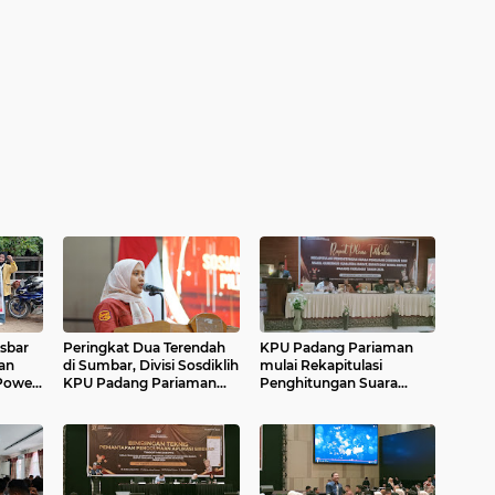
isbar
Peringkat Dua Terendah
KPU Padang Pariaman
an
di Sumbar, Divisi Sosdiklih
mulai Rekapitulasi
Power
KPU Padang Pariaman
Penghitungan Suara
untuk
Jelaskan Penyebab
Pilkada 2024
adang
Rendahnya Partisipasi
Pemilih