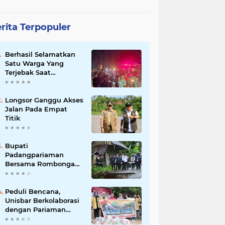
rita Terpopuler
Berhasil Selamatkan
Satu Warga Yang
Terjebak Saat
Kebakaran
Longsor Ganggu Akses
Jalan Pada Empat
Titik
Bupati
Padangpariaman
Bersama Rombongan
Jemput Aspirasi
Peduli Bencana,
Unisbar Berkolaborasi
dengan Pariaman
Women Power