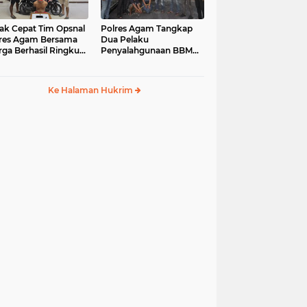
ak Cepat Tim Opsnal
Polres Agam Tangkap
res Agam Bersama
Dua Pelaku
ga Berhasil Ringkus
Penyalahgunaan BBM
aku Jambret di
Bersubsidi Jenis Solar di
uk Basung
Palembayan
Ke Halaman Hukrim