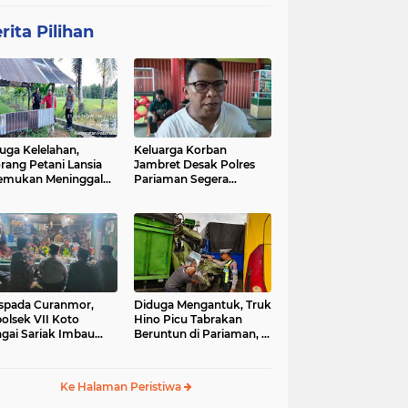
rita Pilihan
uga Kelelahan,
Keluarga Korban
rang Petani Lansia
Jambret Desak Polres
emukan Meninggal
Pariaman Segera
ia di Pematang
Tangkap Pelaku
wah
spada Curanmor,
Diduga Mengantuk, Truk
olsek VII Koto
Hino Picu Tabrakan
gai Sariak Imbau
Beruntun di Pariaman, 5
ga Pasang Kunci
Kendaraan Rusak Parah
nda
Ke Halaman Peristiwa