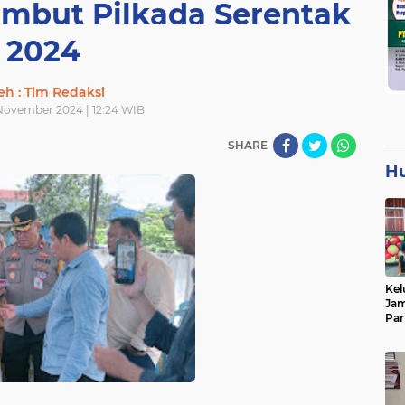
ambut Pilkada Serentak
2024
eh : Tim Redaksi
 November 2024 | 12:24 WIB
SHARE
H
Kel
Jam
Par
Tan