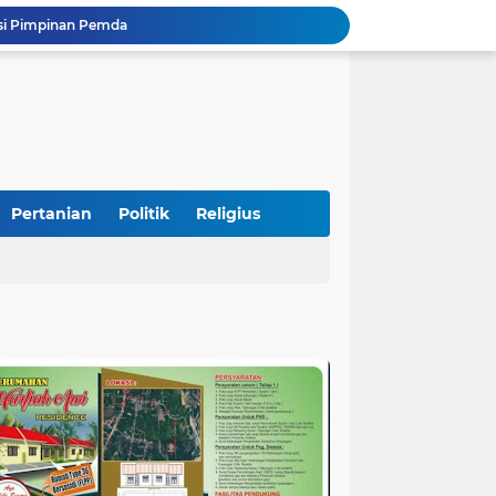
si Pimpinan Pemda
Tingkatkan PAD, UPTD PPD Kota Pariaman Luncurkan Program "SAJUMPA"
Pemkab Perkuat Komitmen Dalam Kehidupan Masyarakat Yang Harmonis
Diduga Akibat Puntung Rokok, Satu Pohon Cemara di Pantai Kata Pariaman Terbakar
Semarakkan HUT RI ke-81, Lapas Kelas IIB Pariaman Gelar Beragam Lomba
STIT Syekh Burhanuddin Pariaman Jadi Tuan Rumah Sosialisasi Penguatan Ideologi Pancasila Bersama BPIP dan DPR RI
Peduli Bencana, Unisbar Berkolaborasi dengan Pariaman Women Power Salurkan Bantuan untuk Korban Banjir di Padang
Diduga Tabrak Pejalan Kaki Hingga Tewas di Padang Pariaman, Sopir L300 Sempat Kabur Karena Panik
Pertanian
Politik
Religius
 Bersama Rombongan Jemput Aspirasi
n Rumah Korban Yang Tertimpa Pohon