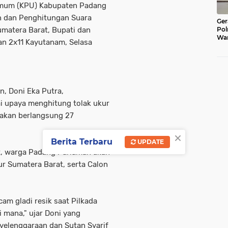
Umum (KPU) Kabupaten Padang
 dan Penghitungan Suara
Ger
matera Barat, Bupati dan
Pol
War
an 2x11 Kayutanam, Selasa
Pel
Lub
, Doni Eka Putra,
ai upaya menghitung tolak ukur
 akan berlangsung 27
×
Berita Terbaru
UPDATE
t, warga Padang Pariaman akan
r Sumatera Barat, serta Calon
am gladi resik saat Pilkada
i mana," ujar Doni yang
yelenggaraan dan Sutan Syarif