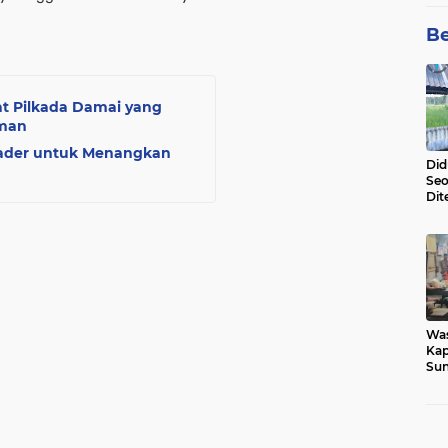
Be
at Pilkada Damai yang
aman
 Kader untuk Menangkan
Did
Seo
Dit
Dun
Sa
Wa
Kap
Sun
War
Ga