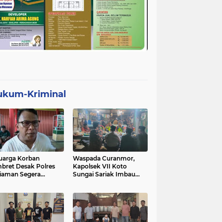
ukum-Kriminal
uarga Korban
Waspada Curanmor,
bret Desak Polres
Kapolsek VII Koto
iaman Segera
Sungai Sariak Imbau
gkap Pelaku
Warga Pasang Kunci
Ganda