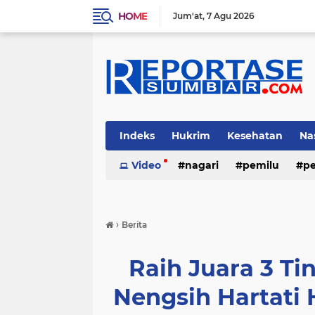
HOME
Jum'at
7 Agu 2026
Indeks
Hukrim
Kesehatan
Na
Video
nagari
pemilu
pe
›
Berita
Raih Juara 3 Tin
Nengsih Hartat