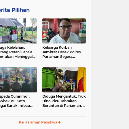
rita Pilihan
uga Kelelahan,
Keluarga Korban
rang Petani Lansia
Jambret Desak Polres
emukan Meninggal
Pariaman Segera
ia di Pematang
Tangkap Pelaku
wah
spada Curanmor,
Diduga Mengantuk, Truk
olsek VII Koto
Hino Picu Tabrakan
gai Sariak Imbau
Beruntun di Pariaman, 5
ga Pasang Kunci
Kendaraan Rusak Parah
nda
Ke Halaman Peristiwa