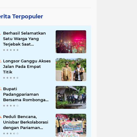
rita Terpopuler
Berhasil Selamatkan
Satu Warga Yang
Terjebak Saat
Kebakaran
Longsor Ganggu Akses
Jalan Pada Empat
Titik
Bupati
Padangpariaman
Bersama Rombongan
Jemput Aspirasi
Peduli Bencana,
Unisbar Berkolaborasi
dengan Pariaman
Women Power