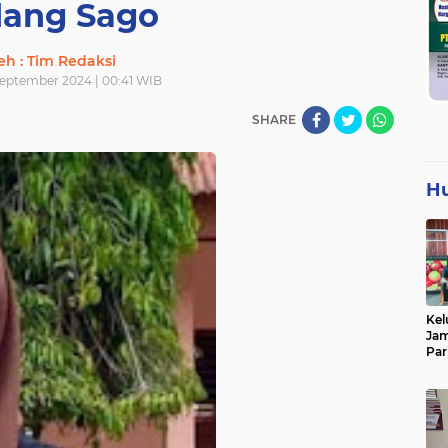
ang Sago
eh : Tim Redaksi
September 2024 | 00:41 WIB
SHARE
H
Kel
Jam
Par
Tan