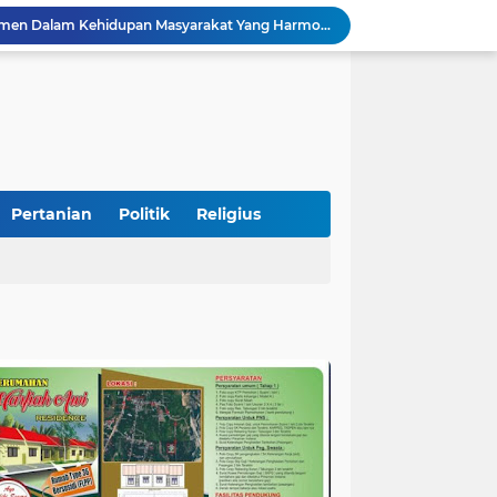
Pemkab Perkuat Komitmen Dalam Kehidupan Masyarakat Yang Harmonis
Diduga Akibat Puntung Rokok, Satu Pohon Cemara di Pantai Kata Pariaman Terbakar
Semarakkan HUT RI ke-81, Lapas Kelas IIB Pariaman Gelar Beragam Lomba
STIT Syekh Burhanuddin Pariaman Jadi Tuan Rumah Sosialisasi Penguatan Ideologi Pancasila Bersama BPIP dan DPR RI
Peduli Bencana, Unisbar Berkolaborasi dengan Pariaman Women Power Salurkan Bantuan untuk Korban Banjir di Padang
Diduga Tabrak Pejalan Kaki Hingga Tewas di Padang Pariaman, Sopir L300 Sempat Kabur Karena Panik
 Bersama Rombongan Jemput Aspirasi
alan Pada Empat Titik
Pertanian
Politik
Religius
si Pimpinan Pemda
Tingkatkan PAD, UPTD PPD Kota Pariaman Luncurkan Program "SAJUMPA"