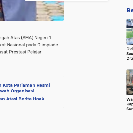
Be
ngah Atas (SMA) Negeri 1
kat Nasional pada Olimpiade
Did
sat Prestasi Pelajar
Seo
Dit
Dun
Sa
 Kota Pariaman Resmi
rwah Organisasi
n Atasi Berita Hoak
Wa
Kap
Sun
War
Ga