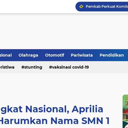
Bupati Padangpariaman
Longsor Ganggu Akses J
sional
Olahraga
Otomotif
Pariwisata
Pendidikan
Mengakhiri Pecah Kong
ristiwa
stunting
vaksinasi covid-19
gkat Nasional, Aprilia
i Harumkan Nama SMN 1