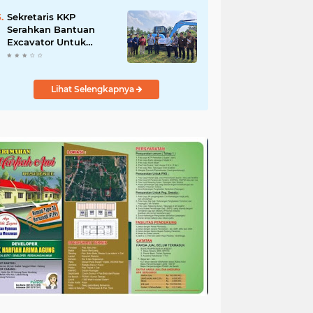
Salurkan Bantuan
untuk Korban Banjir di
Sekretaris KKP
Padang
Serahkan Bantuan
Excavator Untuk
Pelaku Usaha
Perikanan
Lihat Selengkapnya