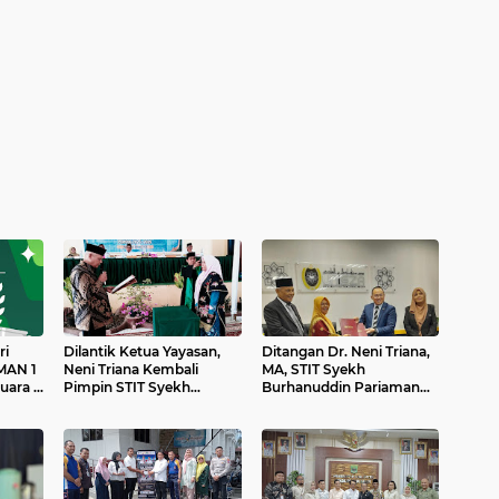
ri
Dilantik Ketua Yayasan,
Ditangan Dr. Neni Triana,
MAN 1
Neni Triana Kembali
MA, STIT Syekh
uara 3
Pimpin STIT Syekh
Burhanuddin Pariaman
ingkat
Burhanuddin Pariaman
Kerjasama Tingkat
Internasional