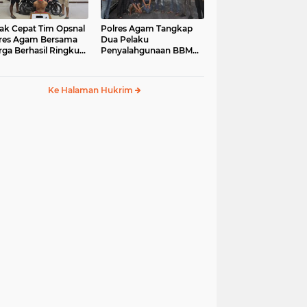
ak Cepat Tim Opsnal
Polres Agam Tangkap
res Agam Bersama
Dua Pelaku
ga Berhasil Ringkus
Penyalahgunaan BBM
aku Jambret di
Bersubsidi Jenis Solar di
uk Basung
Palembayan
Ke Halaman Hukrim