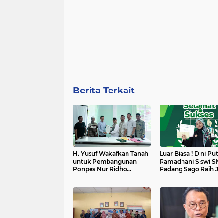
Berita Terkait
H. Yusuf Wakafkan Tanah
Luar Biasa ! Dini Put
untuk Pembangunan
Ramadhani Siswi S
Ponpes Nur Ridho
Padang Sago Raih J
Elsunury di Padang
Lomba Baca Puisi T
Pariaman
Sumbar