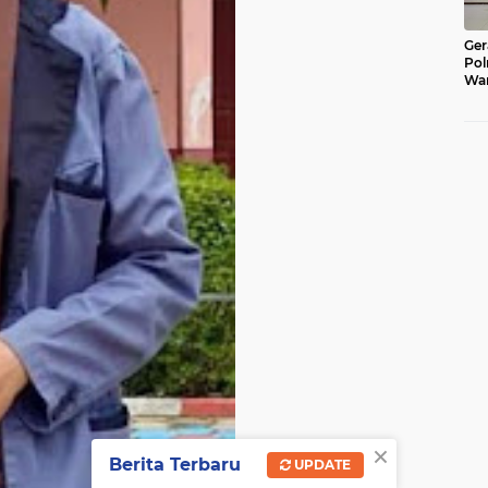
Ger
Pol
War
Pel
Lub
×
Berita Terbaru
UPDATE