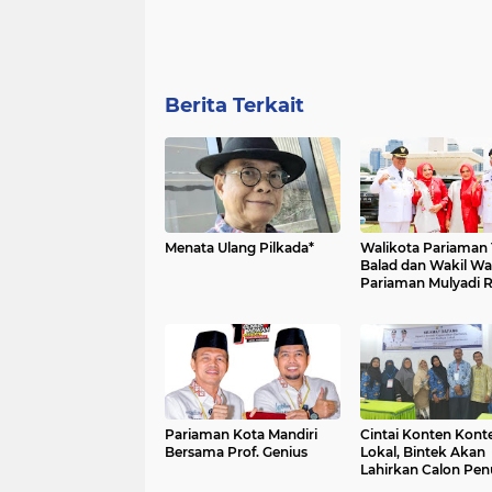
Berita Terkait
Menata Ulang Pilkada*
Walikota Pariaman 
Balad dan Wakil Wa
Pariaman Mulyadi Resmi
Dilantik Presiden RI
Prabowo Subianto 
Tahun Kedepan Pi
Kota Pariaman
Pariaman Kota Mandiri
Cintai Konten Kont
Bersama Prof. Genius
Lokal, Bintek Akan
Lahirkan Calon Penu
Dari Kota Pariaman