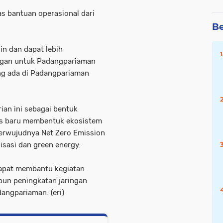
s bantuan operasional dari
Be
lin dan dapat lebih
ingan untuk Padangpariaman
ng ada di Padangpariaman
an ini sebagai bentuk
is baru membentuk ekosistem
terwujudnya Net Zero Emission
sasi dan green energy.
dapat membantu kegiatan
upun peningkatan jaringan
angpariaman. (eri)