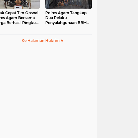
ak Cepat Tim Opsnal
Polres Agam Tangkap
res Agam Bersama
Dua Pelaku
ga Berhasil Ringkus
Penyalahgunaan BBM
aku Jambret di
Bersubsidi Jenis Solar di
uk Basung
Palembayan
Ke Halaman Hukrim