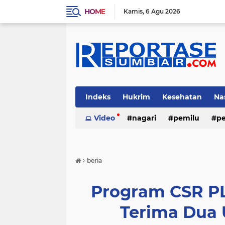
HOME
Kamis
6 Agu 2026
Indeks
Hukrim
Kesehatan
Na
Video
nagari
pemilu
pe
›
beria
Program CSR PL
Terima Dua 