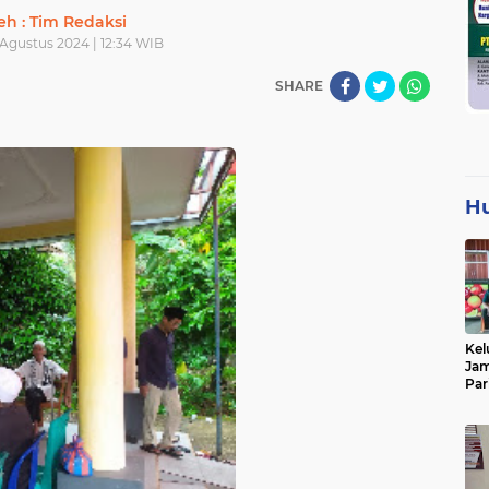
eh : Tim Redaksi
 Agustus 2024 | 12:34 WIB
SHARE
H
Kel
Jam
Par
Tan