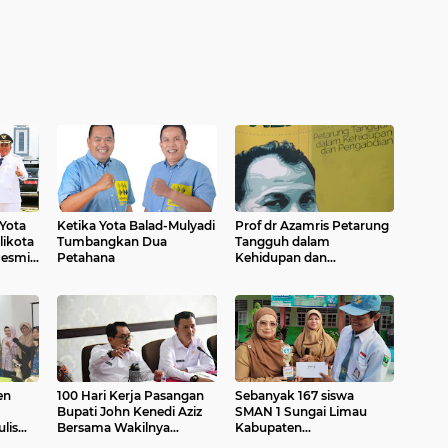
Yota
Ketika Yota Balad-Mulyadi
Prof dr Azamris Petarung
likota
Tumbangkan Dua
Tangguh dalam
Petahana
Kehidupan dan
Pengabdian
Lima
mpin
en
100 Hari Kerja Pasangan
Sebanyak 167 siswa
Bupati John Kenedi Aziz
SMAN 1 Sungai Limau
lis
Bersama Wakilnya
Kabupaten
Rahmat Hidayat ,
Padangpariaman Ikuti