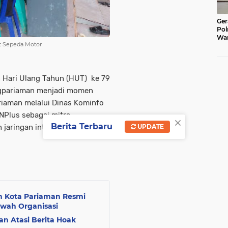
Ger
Pol
War
it Sepeda Motor
Pel
Lub
ari Ulang Tahun (HUT) ke 79
ngpariaman menjadi momen
iaman melalui Dinas Kominfo
ONPlus sebagai mitra
×
Berita Terbaru
jaringan internet untuk
UPDATE
 Kota Pariaman Resmi
rwah Organisasi
n Atasi Berita Hoak