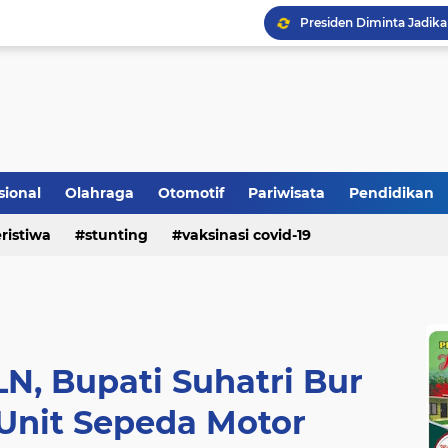
Berhasil Selamatkan Sa
sional
Olahraga
Otomotif
Pariwisata
Pendidikan
Bupati Padangpariaman
ristiwa
stunting
vaksinasi covid-19
Longsor Ganggu Akses J
N, Bupati Suhatri Bur
Unit Sepeda Motor