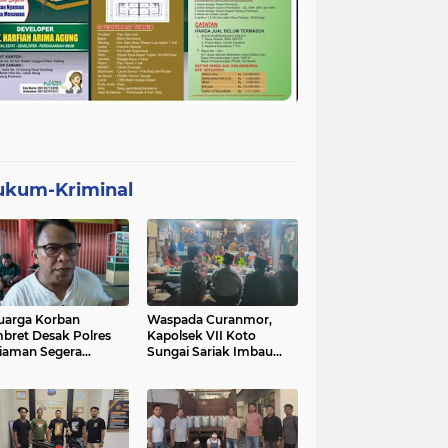
ukum-Kriminal
uarga Korban
Waspada Curanmor,
bret Desak Polres
Kapolsek VII Koto
iaman Segera
Sungai Sariak Imbau
gkap Pelaku
Warga Pasang Kunci
Ganda