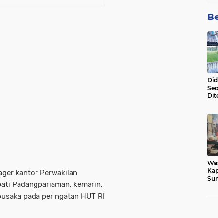
Be
Did
Seo
Dit
Dun
Sa
Wa
Kap
ger kantor Perwakilan
Sun
pati Padangpariaman, kemarin,
War
Ga
pusaka pada peringatan HUT RI