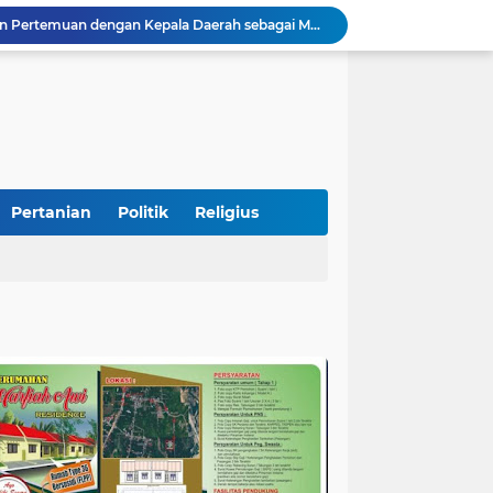
Presiden Diminta Jadikan Pertemuan dengan Kepala Daerah sebagai Momentum Reformasi Sistemik
SatuPena Sumbar dan Sumbar Talenta Bertemu Alumni MBNNS, Gagas Program Bersama di Bidang Sastra dan Seni Budaya
tu Warga Yang Terjebak Saat Kebakaran
Sekretaris KKP Serahkan Bantuan Excavator Untuk Pelaku Usaha Perikanan
Puisi Esai "Kampungku di Aceh Hilang" Sukses Mengaduk Emosi Penonton
STIT Syekh Burhanuddin Pariaman Jadi Tuan Rumah Sosialisasi Penguatan Ideologi Pancasila Bersama BPIP dan DPR RI
Peduli Bencana, Unisbar Berkolaborasi dengan Pariaman Women Power Salurkan Bantuan untuk Korban Banjir di Padang
Diduga Tabrak Pejalan Kaki Hingga Tewas di Padang Pariaman, Sopir L300 Sempat Kabur Karena Panik
Pertanian
Politik
Religius
 Bersama Rombongan Jemput Aspirasi
alan Pada Empat Titik