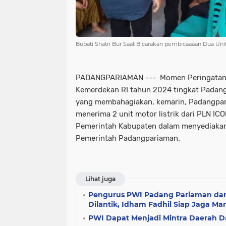
Bupati Shatri Bur Saat Bicarakan pembicaaaan Dua Un
PADANGPARIAMAN --- Momen Peringatan H
Kemerdekan RI tahun 2024 tingkat Pada
yang membahagiakan, kemarin, Padangpar
menerima 2 unit motor listrik dari PLN IC
Pemerintah Kabupaten dalam menyediakan 
Pemerintah Padangpariaman.
Lihat juga
Pengurus PWI Padang Pariaman dan
Dilantik, Idham Fadhil Siap Jaga Ma
PWI Dapat Menjadi Mintra Daerah Da