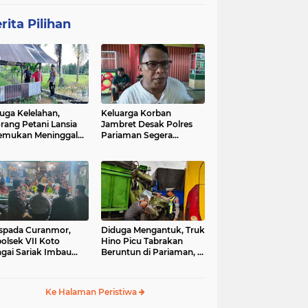
rita Pilihan
uga Kelelahan,
Keluarga Korban
rang Petani Lansia
Jambret Desak Polres
emukan Meninggal
Pariaman Segera
ia di Pematang
Tangkap Pelaku
wah
spada Curanmor,
Diduga Mengantuk, Truk
olsek VII Koto
Hino Picu Tabrakan
gai Sariak Imbau
Beruntun di Pariaman, 5
ga Pasang Kunci
Kendaraan Rusak Parah
nda
Ke Halaman Peristiwa