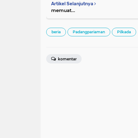
Artikel Selanjutnya
memuat...
beria
Padangpariaman
Pilkada
komentar