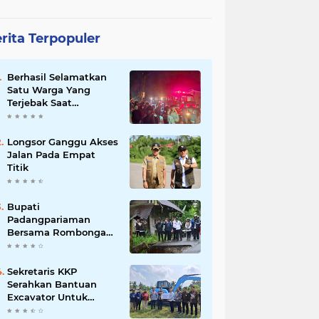
rita Terpopuler
Berhasil Selamatkan
Satu Warga Yang
Terjebak Saat
Kebakaran
Longsor Ganggu Akses
Jalan Pada Empat
Titik
Bupati
Padangpariaman
Bersama Rombongan
Jemput Aspirasi
Sekretaris KKP
Serahkan Bantuan
Excavator Untuk
Pelaku Usaha