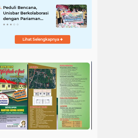
Perikanan
Peduli Bencana,
Unisbar Berkolaborasi
dengan Pariaman
Women Power
Salurkan Bantuan
untuk Korban Banjir di
Lihat Selengkapnya
Padang