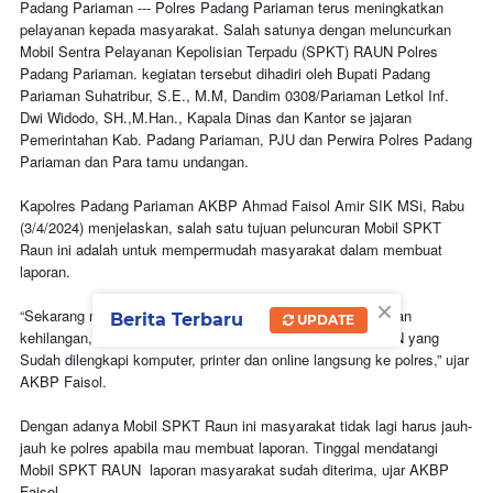
Padang Pariaman --- Polres Padang Pariaman terus meningkatkan
pelayanan kepada masyarakat. Salah satunya dengan meluncurkan
Mobil Sentra Pelayanan Kepolisian Terpadu (SPKT) RAUN Polres
Padang Pariaman. kegiatan tersebut dihadiri oleh Bupati Padang
Pariaman Suhatribur, S.E., M.M, Dandim 0308/Pariaman Letkol Inf.
Dwi Widodo, SH.,M.Han., Kapala Dinas dan Kantor se jajaran
Pemerintahan Kab. Padang Pariaman, PJU dan Perwira Polres Padang
Pariaman dan Para tamu undangan.
Kapolres Padang Pariaman AKBP Ahmad Faisol Amir SIK MSi, Rabu
(3/4/2024) menjelaskan, salah satu tujuan peluncuran Mobil SPKT
Raun ini adalah untuk mempermudah masyarakat dalam membuat
laporan.
×
“Sekarang masyarakat bisa membuat Laporan seperti laporan
Berita Terbaru
UPDATE
kehilangan, perpanjangan SKCK melalui Mobil SPKT RAUN yang
Sudah dilengkapi komputer, printer dan online langsung ke polres,” ujar
AKBP Faisol.
Dengan adanya Mobil SPKT Raun ini masyarakat tidak lagi harus jauh-
jauh ke polres apabila mau membuat laporan. Tinggal mendatangi
Mobil SPKT RAUN laporan masyarakat sudah diterima, ujar AKBP
Faisol