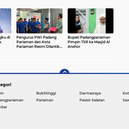
Program Bersama di
Bidang Sastra dan Seni
Budaya
gku di
Pengurus PWI Padang
Bupati Padangpariaman
s
Pariaman dan Kota
Pimpin TSR ke Masjid Al
Pariaman Resmi Dilantik,
Anshor
Idham Fadhil Siap Jaga
Marwah Organisasi
egori
am
Bukittinggi
Darmasraya
Kot
angpariaman
Pariaman
Pesisir Selatan
Sa
mbar