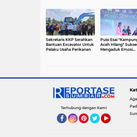
Sekretaris KKP Serahkan
Puisi Esai "Kampun
Bantuan Excavator Untuk
Aceh Hilang" Sukse
Pelaku Usaha Perikanan
Mengaduk Emosi
Penonton
Kat
Ag
Pad
Terhubung dengan Kami
Su
Facebook
Instagram
Pinterest
Twitter
YouTube