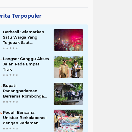
rita Terpopuler
Berhasil Selamatkan
Satu Warga Yang
Terjebak Saat
Kebakaran
Longsor Ganggu Akses
Jalan Pada Empat
Titik
Bupati
Padangpariaman
Bersama Rombongan
Jemput Aspirasi
Peduli Bencana,
Unisbar Berkolaborasi
dengan Pariaman
Women Power