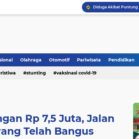
Bupati Padangpariaman
Longsor Ganggu Akses J
sional
Olahraga
Otomotif
Pariwisata
Pendidikan
ristiwa
stunting
vaksinasi covid-19
an Rp 7,5 Juta, Jalan
rang Telah Bangus