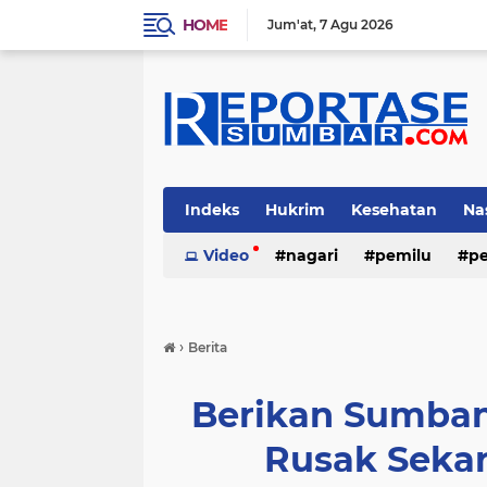
HOME
Jum'at
7 Agu 2026
Indeks
Hukrim
Kesehatan
Na
Video
nagari
pemilu
pe
›
Berita
Berikan Sumbang
Rusak Seka