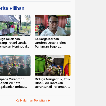
rita Pilihan
uga Kelelahan,
Keluarga Korban
rang Petani Lansia
Jambret Desak Polres
emukan Meninggal
Pariaman Segera
ia di Pematang
Tangkap Pelaku
wah
spada Curanmor,
Diduga Mengantuk, Truk
olsek VII Koto
Hino Picu Tabrakan
gai Sariak Imbau
Beruntun di Pariaman, 5
ga Pasang Kunci
Kendaraan Rusak Parah
nda
Ke Halaman Peristiwa