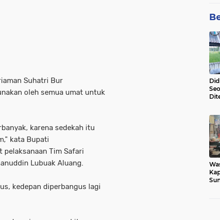
Be
aman Suhatri Bur
Did
Seo
unakan oleh semua umat untuk
Dit
Dun
Sa
rbanyak, karena sedekah itu
," kata Bupati
t pelaksanaan Tim Safari
hanuddin Lubuak Aluang.
Wa
Kap
Sun
ngus, kedepan diperbangus lagi
War
Ga