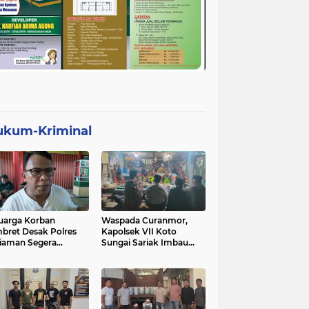
ukum-Kriminal
uarga Korban
Waspada Curanmor,
bret Desak Polres
Kapolsek VII Koto
iaman Segera
Sungai Sariak Imbau
gkap Pelaku
Warga Pasang Kunci
Ganda