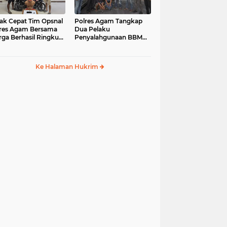
ak Cepat Tim Opsnal
Polres Agam Tangkap
res Agam Bersama
Dua Pelaku
ga Berhasil Ringkus
Penyalahgunaan BBM
aku Jambret di
Bersubsidi Jenis Solar di
uk Basung
Palembayan
Ke Halaman Hukrim