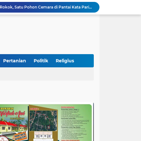
Diduga Akibat Puntung Rokok, Satu Pohon Cemara di Pantai Kata Pariaman Terbakar
Semarakkan HUT RI ke-81, Lapas Kelas IIB Pariaman Gelar Beragam Lomba
STIT Syekh Burhanuddin Pariaman Jadi Tuan Rumah Sosialisasi Penguatan Ideologi Pancasila Bersama BPIP dan DPR RI
Peduli Bencana, Unisbar Berkolaborasi dengan Pariaman Women Power Salurkan Bantuan untuk Korban Banjir di Padang
Diduga Tabrak Pejalan Kaki Hingga Tewas di Padang Pariaman, Sopir L300 Sempat Kabur Karena Panik
 Bersama Rombongan Jemput Aspirasi
alan Pada Empat Titik
Presiden Diminta Jadikan Pertemuan dengan Kepala Daerah sebagai Momentum Reformasi Sistemik
Pertanian
Politik
Religius
SatuPena Sumbar dan Sumbar Talenta Bertemu Alumni MBNNS, Gagas Program Bersama di Bidang Sastra dan Seni Budaya
Pemkab Perkuat Komitmen Dalam Kehidupan Masyarakat Yang Harmonis