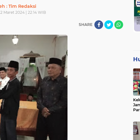
eh : Tim Redaksi
2 Maret 2024 | 22:14 WIB
SHARE
H
Kel
Jam
Par
Tan