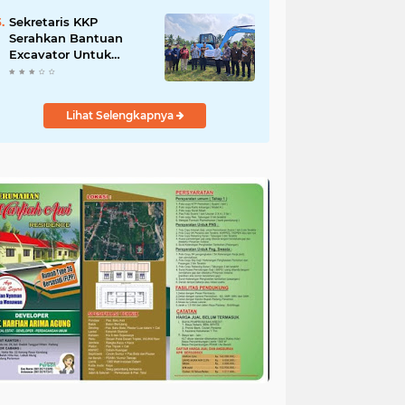
Salurkan Bantuan
untuk Korban Banjir di
Sekretaris KKP
Padang
Serahkan Bantuan
Excavator Untuk
Pelaku Usaha
Perikanan
Lihat Selengkapnya