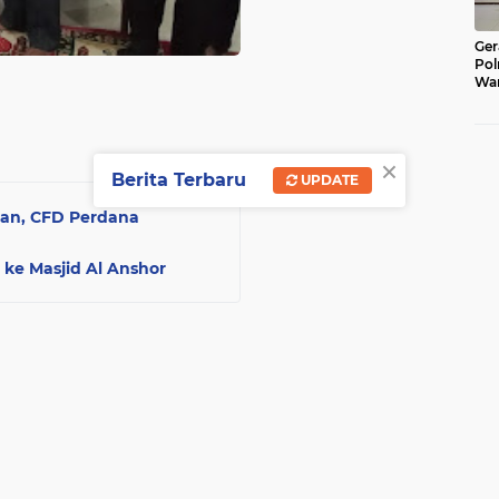
Ger
Pol
War
Pel
Lub
×
Berita Terbaru
UPDATE
an, CFD Perdana
ke Masjid Al Anshor