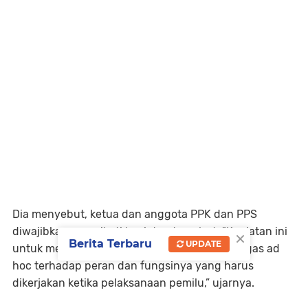
Dia menyebut, ketua dan anggota PPK dan PPS
diwajibkan mengikuti kegiatan tersebut. "Kegiatan ini
×
Berita Terbaru
UPDATE
untuk mematangkan pengetahuan para petugas ad
hoc terhadap peran dan fungsinya yang harus
dikerjakan ketika pelaksanaan pemilu,” ujarnya.