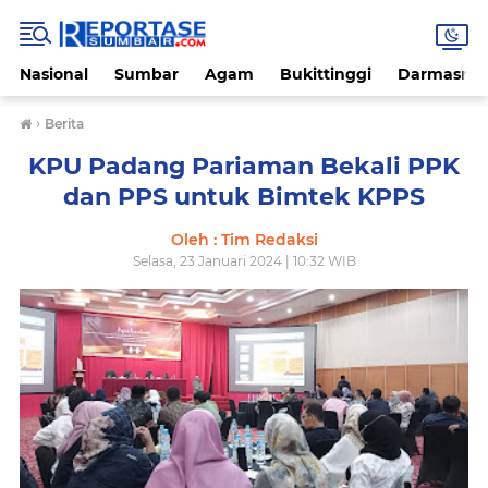
Nasional
Sumbar
Agam
Bukittinggi
Darmasray
›
Berita
KPU Padang Pariaman Bekali PPK
dan PPS untuk Bimtek KPPS
Oleh : Tim Redaksi
Selasa, 23 Januari 2024 | 10:32 WIB