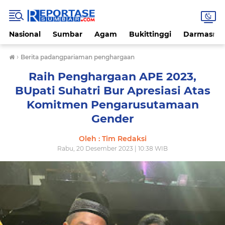
Nasional
Sumbar
Agam
Bukittinggi
Darmasray
›
Berita padangpariaman penghargaan
Raih Penghargaan APE 2023,
BUpati Suhatri Bur Apresiasi Atas
Komitmen Pengarusutamaan
Gender
Oleh : Tim Redaksi
Rabu, 20 Desember 2023 | 10:38 WIB