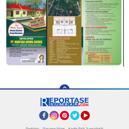
Facebook
Instagram
Pinterest
Twitter
YouTube
Redaksi
Pasang Iklan
Kode Etik Jurnalistik