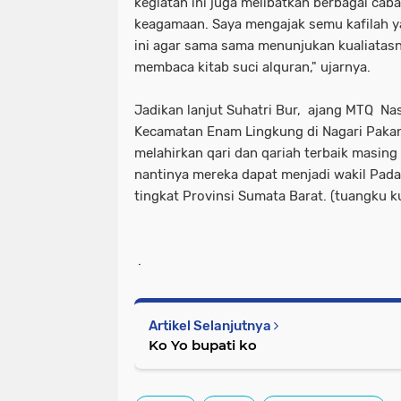
kegiatan ini juga melibatkan berbagai cab
keagamaan. Saya mengajak semu kafilah y
ini agar sama sama menunjukan kualiatas
membaca kitab suci alquran," ujarnya.
Jadikan lanjut Suhatri Bur, ajang MTQ Nas
Kecamatan Enam Lingkung di Nagari Paka
melahirkan qari dan qariah terbaik masing
nantinya mereka dapat menjadi wakil Pa
tingkat Provinsi Sumata Barat. (tuangku ku
.
Artikel Selanjutnya
Ko Yo bupati ko