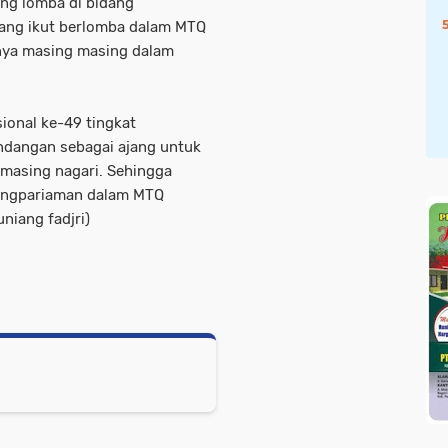
ang lomba di bidang
ang ikut berlomba dalam MTQ
nya masing masing dalam
ional ke-49 tingkat
ndangan sebagai ajang untuk
 masing nagari. Sehingga
dangpariaman dalam MTQ
niang fadjri)