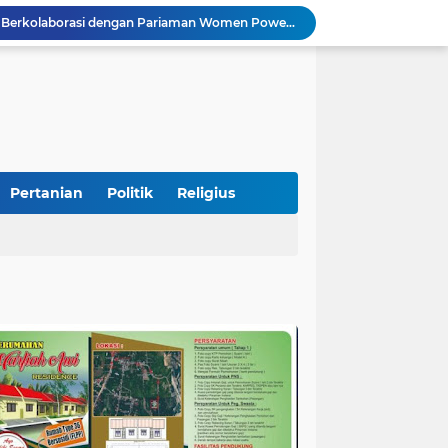
Peduli Bencana, Unisbar Berkolaborasi dengan Pariaman Women Power Salurkan Bantuan untuk Korban Banjir di Padang
Diduga Tabrak Pejalan Kaki Hingga Tewas di Padang Pariaman, Sopir L300 Sempat Kabur Karena Panik
 Bersama Rombongan Jemput Aspirasi
alan Pada Empat Titik
Presiden Diminta Jadikan Pertemuan dengan Kepala Daerah sebagai Momentum Reformasi Sistemik
SatuPena Sumbar dan Sumbar Talenta Bertemu Alumni MBNNS, Gagas Program Bersama di Bidang Sastra dan Seni Budaya
tu Warga Yang Terjebak Saat Kebakaran
Sekretaris KKP Serahkan Bantuan Excavator Untuk Pelaku Usaha Perikanan
Pertanian
Politik
Religius
Semarakkan HUT RI ke-81, Lapas Kelas IIB Pariaman Gelar Beragam Lomba
STIT Syekh Burhanuddin Pariaman Jadi Tuan Rumah Sosialisasi Penguatan Ideologi Pancasila Bersama BPIP dan DPR RI