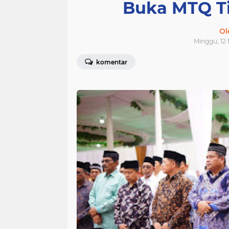
Buka MTQ T
Ol
Minggu, 12
komentar