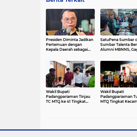
Berita Terkait
Presiden Diminta Jadikan
SatuPena Sumbar 
Pertemuan dengan
Sumbar Talenta Be
Kepala Daerah sebagai
Alumni MBNNS, Ga
Momentum Reformasi
Program Bersama d
Sistemik
Bidang Sastra dan S
Budaya
Wakil Bupati
Wakil Bupati
Padangpariaman Tinjau
Padangpariaman T
TC MTQ ke 41 Tingkat
MTQ Tingkat Keca
Provinsi Sumbar
Sintoga