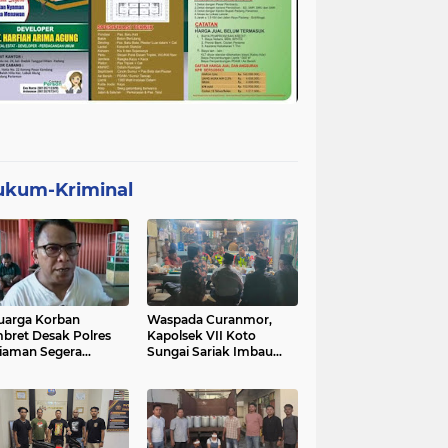
ukum-Kriminal
uarga Korban
Waspada Curanmor,
bret Desak Polres
Kapolsek VII Koto
iaman Segera
Sungai Sariak Imbau
gkap Pelaku
Warga Pasang Kunci
Ganda