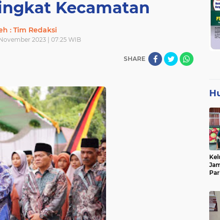
ingkat Kecamatan
eh : Tim Redaksi
 November 2023 | 07:25 WIB
SHARE
H
Kel
Jam
Par
Tan