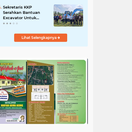
Salurkan Bantuan
untuk Korban Banjir di
Sekretaris KKP
Padang
Serahkan Bantuan
Excavator Untuk
Pelaku Usaha
Perikanan
Lihat Selengkapnya