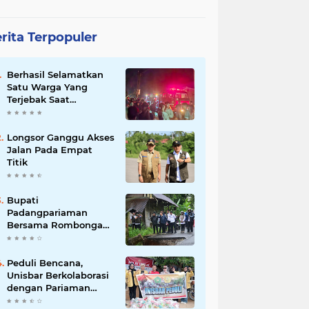
rita Terpopuler
Berhasil Selamatkan
Satu Warga Yang
Terjebak Saat
Kebakaran
Longsor Ganggu Akses
Jalan Pada Empat
Titik
Bupati
Padangpariaman
Bersama Rombongan
Jemput Aspirasi
Peduli Bencana,
Unisbar Berkolaborasi
dengan Pariaman
Women Power