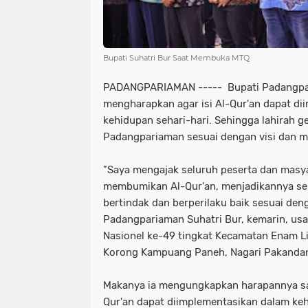
Bupati Suhatri Bur Saat Membuka MTQ
PADANGPARIAMAN ----- Bupati Padangpar
mengharapkan agar isi Al-Qur'an dapat d
kehidupan sehari-hari. Sehingga lahirah g
Padangpariaman sesuai dengan visi dan mi
"Saya mengajak seluruh peserta dan mas
membumikan Al-Qur'an, menjadikannya s
bertindak dan berperilaku baik sesuai deng
Padangpariaman Suhatri Bur, kemarin, us
Nasionel ke-49 tingkat Kecamatan Enam Li
Korong Kampuang Paneh, Nagari Pakanda
Makanya ia mengungkapkan harapannya san
Qur'an dapat diimplementasikan dalam keh