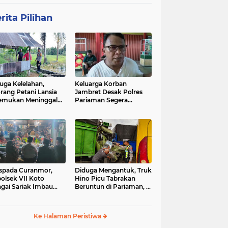
rita Pilihan
uga Kelelahan,
Keluarga Korban
rang Petani Lansia
Jambret Desak Polres
emukan Meninggal
Pariaman Segera
ia di Pematang
Tangkap Pelaku
wah
spada Curanmor,
Diduga Mengantuk, Truk
olsek VII Koto
Hino Picu Tabrakan
gai Sariak Imbau
Beruntun di Pariaman, 5
ga Pasang Kunci
Kendaraan Rusak Parah
nda
Ke Halaman Peristiwa