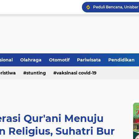
Bupati Padangpariaman
Longsor Ganggu Akses J
Berhasil Selamatkan Sa
sional
Olahraga
Otomotif
Pariwisata
Pendidikan
ristiwa
stunting
vaksinasi covid-19
rasi Qur'ani Menuju
Religius, Suhatri Bur