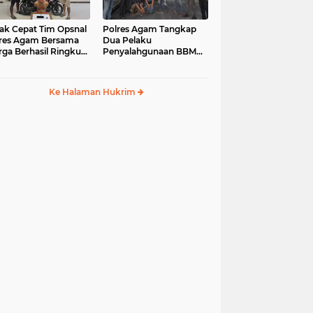
ak Cepat Tim Opsnal
Polres Agam Tangkap
res Agam Bersama
Dua Pelaku
ga Berhasil Ringkus
Penyalahgunaan BBM
aku Jambret di
Bersubsidi Jenis Solar di
uk Basung
Palembayan
Ke Halaman Hukrim