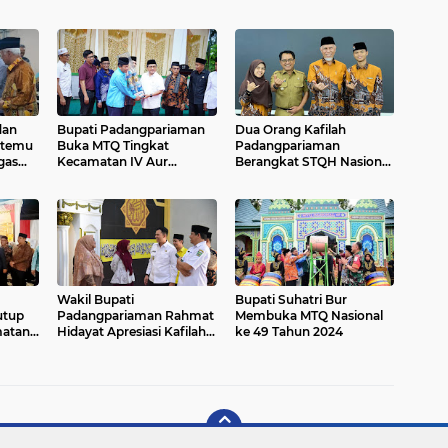
dan
Bupati Padangpariaman
Dua Orang Kafilah
rtemu
Buka MTQ Tingkat
Padangpariaman
gas
Kecamatan IV Aur
Berangkat STQH Nasional
i
Malintang
Tahun 2025 P
eni
Wakil Bupati
Bupati Suhatri Bur
utup
Padangpariaman Rahmat
Membuka MTQ Nasional
matan
Hidayat Apresiasi Kafilah
ke 49 Tahun 2024
Yang Ikut TC