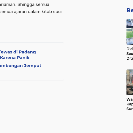
ariaman. Shingga semua
Be
emua ajaran dalam kitab suci
Did
 Tewas di Padang
Seo
 Karena Panik
Dit
Dun
Rombongan Jemput
Sa
Wa
Kap
Sun
War
Ga