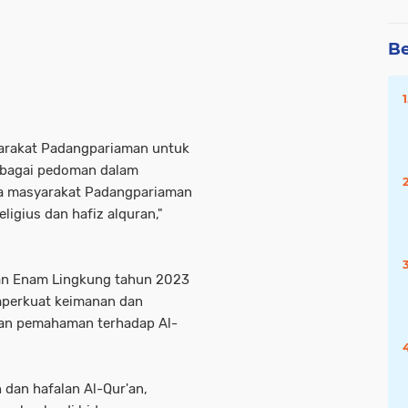
Be
yarakat Padangpariaman untuk
ebagai pedoman dalam
ua masyarakat Padangpariaman
ligius dan hafiz alquran,"
tan Enam Lingkung tahun 2023
mperkuat keimanan dan
kan pemahaman terhadap Al-
 dan hafalan Al-Qur'an,