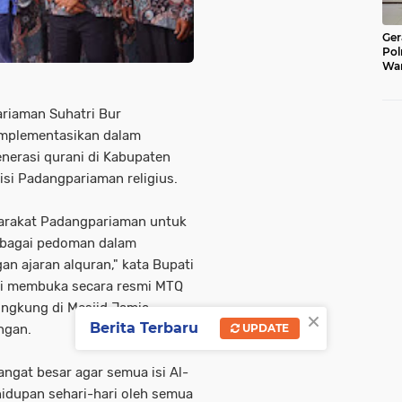
Ger
Pol
War
Pel
Lub
iaman Suhatri Bur
iimplementasikan dalam
enerasi qurani di Kabupaten
si Padangpariaman religius.
yarakat Padangpariaman untuk
ebagai pedoman dalam
an ajaran alquran," kata Bupati
ai membuka secara resmi MTQ
ngkung di Mesjid Jamia ,
×
Berita Terbaru
UPDATE
ngan.
gat besar agar semua isi Al-
idupan sehari-hari oleh semua