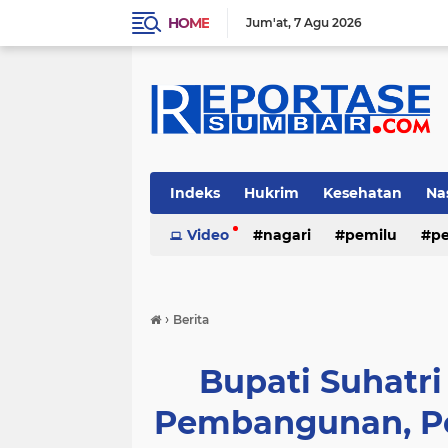
HOME
Jum'at
7 Agu 2026
Indeks
Hukrim
Kesehatan
Na
Video
nagari
pemilu
pe
›
Berita
Bupati Suhatri
Pembangunan, P