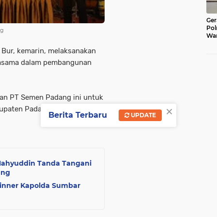
Ger
Pol
ng
War
Pel
Bur, kemarin, melaksanakan
Lub
jasama dalam pembangunan
an PT Semen Padang ini untuk
×
upaten Padangpariaman.
Berita Terbaru
UPDATE
Mahyuddin Tanda Tangani
ang
Dinner Kapolda Sumbar