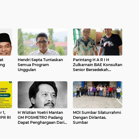
at
Hendri Septa Tuntaskan
Parintang H A R I H
ang
Semua Program
Zulkarnain BAE Konsultan
Unggulan
Senior Bersedekah
Lapangkan Jalan
 1,
H Wiztian Yoetri Mantan
MOI Sumbar Silaturrahmi
DPR RI
GM POSMETRO Padang
Dengan Dirlantas.
Dapat Penghargaan Dari
Sumbar
Pemko Padang