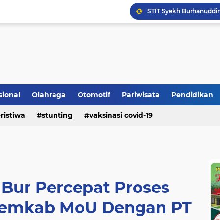
Bupati Padangpariaman
Longsor Ganggu Akses J
Mengakhiri Pecah Kong
sional
Olahraga
Otomotif
Pariwisata
Pendidikan
ristiwa
stunting
vaksinasi covid-19
 Bur Percepat Proses
emkab MoU Dengan PT