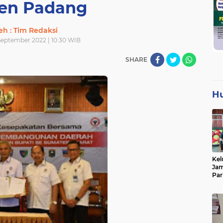
en Padang
eh : Tim Redaksi
 September 2022 | 10:30 WIB
SHARE
H
Kel
Jam
Par
Tan