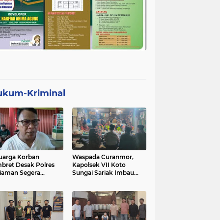
ukum-Kriminal
uarga Korban
Waspada Curanmor,
bret Desak Polres
Kapolsek VII Koto
iaman Segera
Sungai Sariak Imbau
gkap Pelaku
Warga Pasang Kunci
Ganda