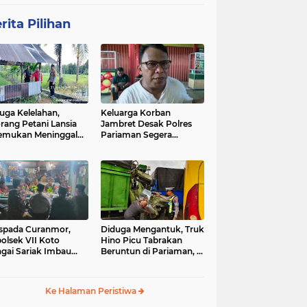
rita Pilihan
uga Kelelahan,
Keluarga Korban
rang Petani Lansia
Jambret Desak Polres
emukan Meninggal
Pariaman Segera
ia di Pematang
Tangkap Pelaku
wah
spada Curanmor,
Diduga Mengantuk, Truk
olsek VII Koto
Hino Picu Tabrakan
gai Sariak Imbau
Beruntun di Pariaman, 5
ga Pasang Kunci
Kendaraan Rusak Parah
nda
Ke Halaman Peristiwa