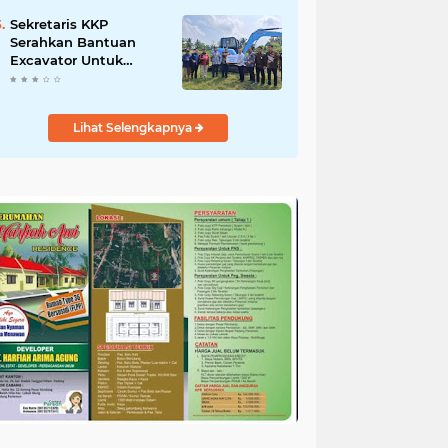
Salurkan Bantuan
untuk Korban Banjir di
Sekretaris KKP
Padang
Serahkan Bantuan
Excavator Untuk
Pelaku Usaha
Perikanan
Lihat Selengkapnya