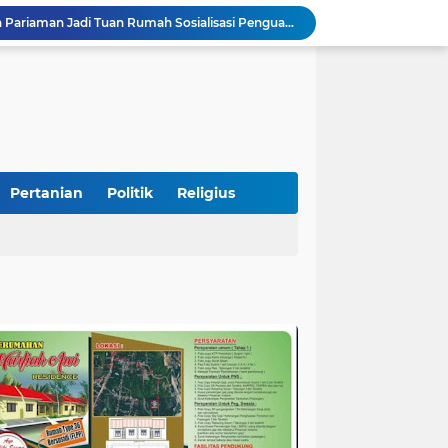
STIT Syekh Burhanuddin Pariaman Jadi Tuan Rumah Sosialisasi Penguatan Ideologi Pancasila Bersama BPIP dan DPR RI
Peduli Bencana, Unisbar Berkolaborasi dengan Pariaman Women Power Salurkan Bantuan untuk Korban Banjir di Padang
Diduga Tabrak Pejalan Kaki Hingga Tewas di Padang Pariaman, Sopir L300 Sempat Kabur Karena Panik
 Bersama Rombongan Jemput Aspirasi
alan Pada Empat Titik
si Pimpinan Pemda
Tingkatkan PAD, UPTD PPD Kota Pariaman Luncurkan Program "SAJUMPA"
Pemkab Perkuat Komitmen Dalam Kehidupan Masyarakat Yang Harmonis
Pertanian
Politik
Religius
Diduga Akibat Puntung Rokok, Satu Pohon Cemara di Pantai Kata Pariaman Terbakar
Semarakkan HUT RI ke-81, Lapas Kelas IIB Pariaman Gelar Beragam Lomba