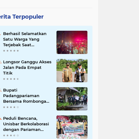
rita Terpopuler
Berhasil Selamatkan
Satu Warga Yang
Terjebak Saat
Kebakaran
Longsor Ganggu Akses
Jalan Pada Empat
Titik
Bupati
Padangpariaman
Bersama Rombongan
Jemput Aspirasi
Peduli Bencana,
Unisbar Berkolaborasi
dengan Pariaman
Women Power