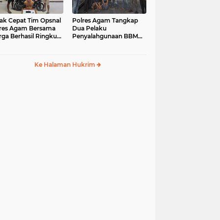
ak Cepat Tim Opsnal
Polres Agam Tangkap
res Agam Bersama
Dua Pelaku
ga Berhasil Ringkus
Penyalahgunaan BBM
aku Jambret di
Bersubsidi Jenis Solar di
uk Basung
Palembayan
Ke Halaman Hukrim