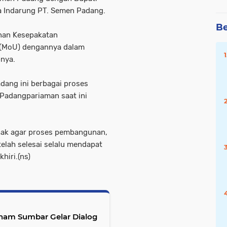
a Indarung PT. Semen Padang.
Be
nan Kesepakatan
(MoU) dengannya dalam
nya.
ang ini berbagai proses
adangpariaman saat ini
ihak agar proses pembangunan,
elah selesai selalu mendapat
hiri.(ns)
ham Sumbar Gelar Dialog