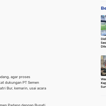
Be
Did
Seo
Dit
Dun
Sa
dang, agar proses
Wa
kat dukungan PT Semen
Kap
Sun
ri Bur, kemarin, usai acara
War
Ga
Semen Padang dengan Bupati