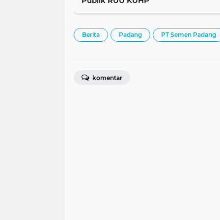
Publik RUU KUHP
Berita
Padang
PT Semen Padang
komentar