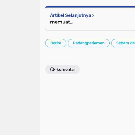
Artikel Selanjutnya
memuat...
Berita
Padangpariaman
Senam dan
komentar