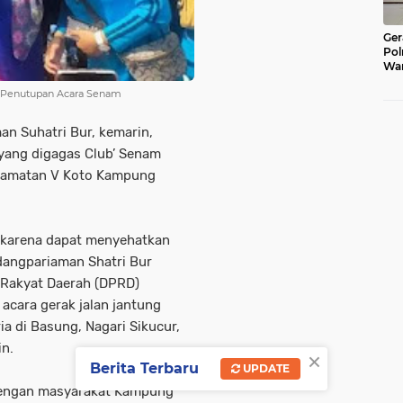
Ger
Pol
War
Pel
at Penutupan Acara Senam
Lub
 Suhatri Bur, kemarin,
 yang digagas Club’ Senam
Kecamatan V Koto Kampung
 karena dapat menyehatkan
dangpariaman Shatri Bur
 Rakyat Daerah (DPRD)
acara gerak jalan jantung
a di Basung, Nagari Sikucur,
n.
×
Berita Terbaru
UPDATE
 dengan masyarakat Kampung