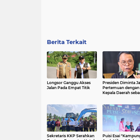
Berita Terkait
Longsor Ganggu Akses
Presiden Diminta J
Jalan Pada Empat Titik
Pertemuan dengan
Kepala Daerah seba
Momentum Reform
Sistemik
Sekretaris KKP Serahkan
Puisi Esai "Kampun