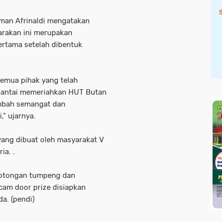
man Afrinaldi mengatakan
arakan ini merupakan
ertama setelah dibentuk
emua pihak yang telah
 santai memeriahkan HUT Butan
ambah semangat dan
,” ujarnya.
yang dibuat oleh masyarakat V
a. .
emotongan tumpeng dan
cam door prize disiapkan
a. (pendi)