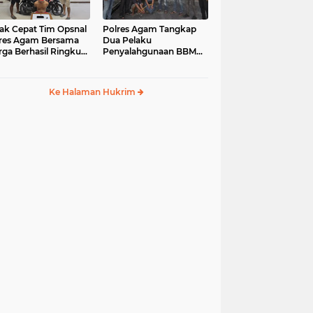
ak Cepat Tim Opsnal
Polres Agam Tangkap
res Agam Bersama
Dua Pelaku
ga Berhasil Ringkus
Penyalahgunaan BBM
aku Jambret di
Bersubsidi Jenis Solar di
uk Basung
Palembayan
Ke Halaman Hukrim