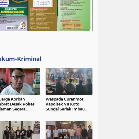
ukum-Kriminal
uarga Korban
Waspada Curanmor,
bret Desak Polres
Kapolsek VII Koto
iaman Segera
Sungai Sariak Imbau
gkap Pelaku
Warga Pasang Kunci
Ganda