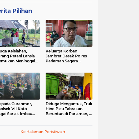
rita Pilihan
uga Kelelahan,
Keluarga Korban
rang Petani Lansia
Jambret Desak Polres
emukan Meninggal
Pariaman Segera
ia di Pematang
Tangkap Pelaku
wah
spada Curanmor,
Diduga Mengantuk, Truk
olsek VII Koto
Hino Picu Tabrakan
gai Sariak Imbau
Beruntun di Pariaman, 5
ga Pasang Kunci
Kendaraan Rusak Parah
nda
Ke Halaman Peristiwa