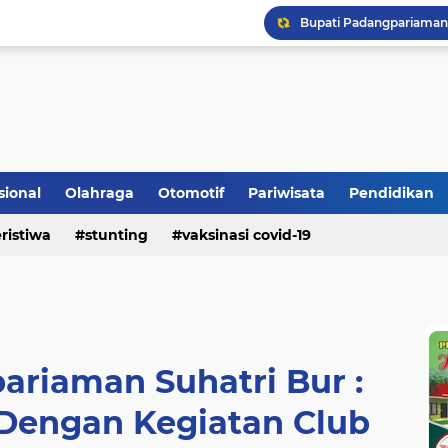
Longsor Ganggu Akses J
Berhasil Selamatkan Sa
sional
Olahraga
Otomotif
Pariwisata
Pendidikan
ristiwa
stunting
vaksinasi covid-19
Bupati Padangpariaman
ariaman Suhatri Bur :
Dengan Kegiatan Club