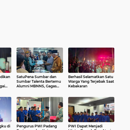
adikan
SatuPena Sumbar dan
Berhasil Selamatkan Satu
Sumbar Talenta Bertemu
Warga Yang Terjebak Saat
gai
Alumni MBNNS, Gagas
Kebakaran
asi
Program Bersama di
Bidang Sastra dan Seni
Budaya
gku di
Pengurus PWI Padang
PWI Dapat Menjadi