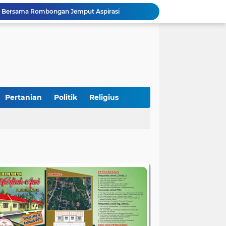
alan Pada Empat Titik
Presiden Diminta Jadikan Pertemuan dengan Kepala Daerah sebagai Momentum Reformasi Sistemik
SatuPena Sumbar dan Sumbar Talenta Bertemu Alumni MBNNS, Gagas Program Bersama di Bidang Sastra dan Seni Budaya
tu Warga Yang Terjebak Saat Kebakaran
Sekretaris KKP Serahkan Bantuan Excavator Untuk Pelaku Usaha Perikanan
Puisi Esai "Kampungku di Aceh Hilang" Sukses Mengaduk Emosi Penonton
Ukir Sejarah Baru : STIT Syekh Burhanuddin Pariaman Resmi Launching Program Magister (S2) PAI
Peduli Bencana, Unisbar Berkolaborasi dengan Pariaman Women Power Salurkan Bantuan untuk Korban Banjir di Padang
Pertanian
Politik
Religius
Diduga Tabrak Pejalan Kaki Hingga Tewas di Padang Pariaman, Sopir L300 Sempat Kabur Karena Panik
 Bersama Rombongan Jemput Aspirasi