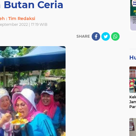
 Butan Ceria
eh : Tim Redaksi
September 2022 | 17:19 WIB
SHARE
H
Kel
Jam
Par
Tan