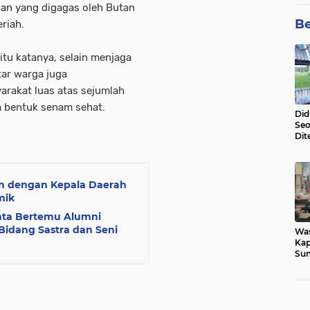
lan yang digagas oleh Butan
Be
eriah.
 itu katanya, selain menjaga
ar warga juga
rakat luas atas sejumlah
m bentuk senam sehat.
Did
Seo
Dit
Dun
Sa
an dengan Kepala Daerah
mik
nta Bertemu Alumni
idang Sastra dan Seni
Wa
Kap
Sun
War
Ga