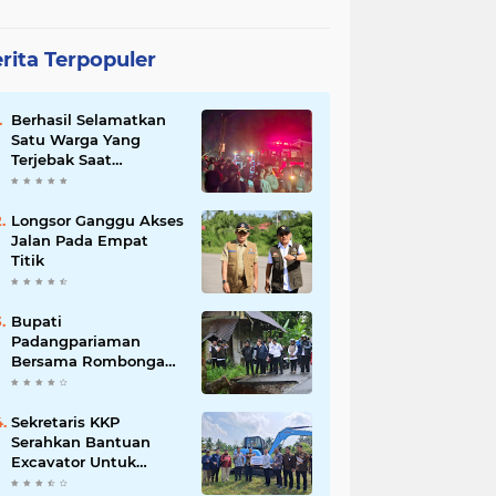
rita Terpopuler
Berhasil Selamatkan
Satu Warga Yang
Terjebak Saat
Kebakaran
Longsor Ganggu Akses
Jalan Pada Empat
Titik
Bupati
Padangpariaman
Bersama Rombongan
Jemput Aspirasi
Sekretaris KKP
Serahkan Bantuan
Excavator Untuk
Pelaku Usaha