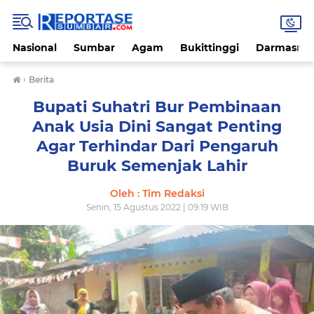
Nasional
Sumbar
Agam
Bukittinggi
Darmasray
›
Berita
Bupati Suhatri Bur Pembinaan
Anak Usia Dini Sangat Penting
Agar Terhindar Dari Pengaruh
Buruk Semenjak Lahir
Oleh : Tim Redaksi
Senin, 15 Agustus 2022 | 09:19 WIB