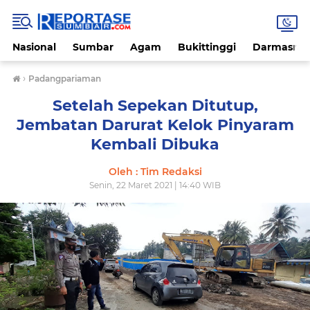
Nasional
Sumbar
Agam
Bukittinggi
Darmasray
›
Padangpariaman
Setelah Sepekan Ditutup,
Jembatan Darurat Kelok Pinyaram
Kembali Dibuka
Oleh : Tim Redaksi
Senin, 22 Maret 2021 | 14:40 WIB