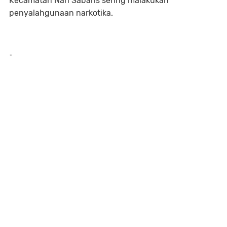
Kecamatan Nan Sabaris sering malakukan
penyalahgunaan narkotika.
-