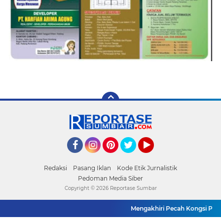
Facebook
Instagram
Pinterest
Twitter
YouTube
Redaksi
Pasang Iklan
Kode Etik Jurnalistik
Pedoman Media Siber
Copyright ©
2026 Reportase Sumbar
Mengakhiri Pecah Kongsi Pimpi