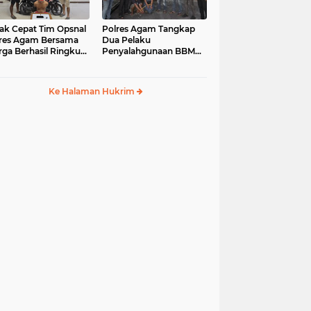
ak Cepat Tim Opsnal
Polres Agam Tangkap
res Agam Bersama
Dua Pelaku
ga Berhasil Ringkus
Penyalahgunaan BBM
aku Jambret di
Bersubsidi Jenis Solar di
uk Basung
Palembayan
Ke Halaman Hukrim