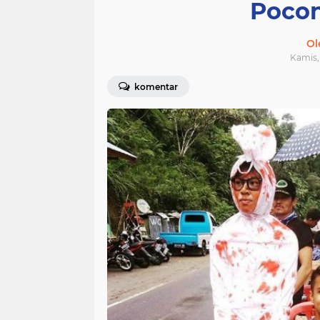
Pocon
Ol
Kamis, 
komentar