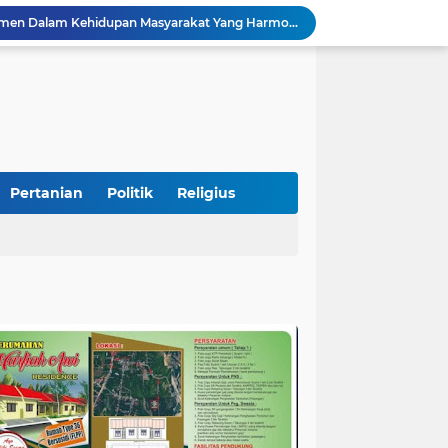
Pemkab Perkuat Komitmen Dalam Kehidupan Masyarakat Yang Harmonis
Diduga Akibat Puntung Rokok, Satu Pohon Cemara di Pantai Kata Pariaman Terbakar
Semarakkan HUT RI ke-81, Lapas Kelas IIB Pariaman Gelar Beragam Lomba
STIT Syekh Burhanuddin Pariaman Jadi Tuan Rumah Sosialisasi Penguatan Ideologi Pancasila Bersama BPIP dan DPR RI
Peduli Bencana, Unisbar Berkolaborasi dengan Pariaman Women Power Salurkan Bantuan untuk Korban Banjir di Padang
Diduga Tabrak Pejalan Kaki Hingga Tewas di Padang Pariaman, Sopir L300 Sempat Kabur Karena Panik
 Bersama Rombongan Jemput Aspirasi
alan Pada Empat Titik
Pertanian
Politik
Religius
Presiden Diminta Jadikan Pertemuan dengan Kepala Daerah sebagai Momentum Reformasi Sistemik
Tingkatkan PAD, UPTD PPD Kota Pariaman Luncurkan Program "SAJUMPA"