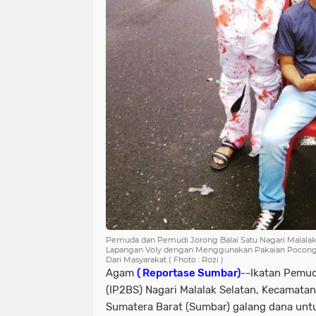
Pemuda dan Pemudi Jorong Balai Satu Nagari Malalak
Lapangan Voly dengan Menggunakan Pakaian Pocong
Dari Masyarakat ( Fhoto : Rozi )
Agam
( Reportase Sumbar)
--Ikatan Pemud
(IP2BS) Nagari Malalak Selatan, Kecamata
Sumatera Barat (Sumbar) galang dana untuk