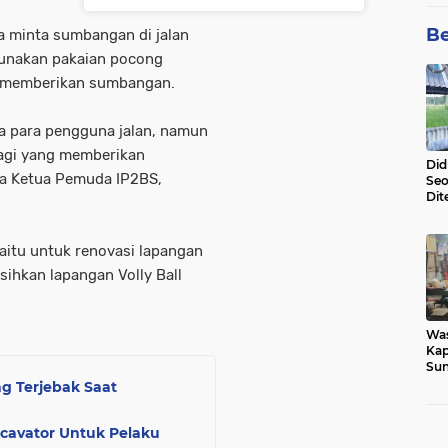
Be
 minta sumbangan di jalan
gunakan pakaian pocong
g memberikan sumbangan.
 para pengguna jalan, namun
bagi yang memberikan
Did
ata Ketua Pemuda IP2BS,
Seo
Dit
Dun
Sa
aitu untuk renovasi lapangan
ihkan lapangan Volly Ball
Wa
Kap
Sun
War
g Terjebak Saat
Ga
cavator Untuk Pelaku