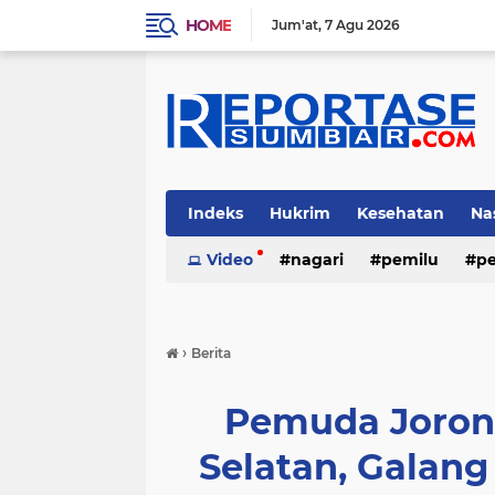
HOME
Jum'at
7 Agu 2026
Indeks
Hukrim
Kesehatan
Na
Video
nagari
pemilu
pe
›
Berita
Pemuda Jorong
Selatan, Galan