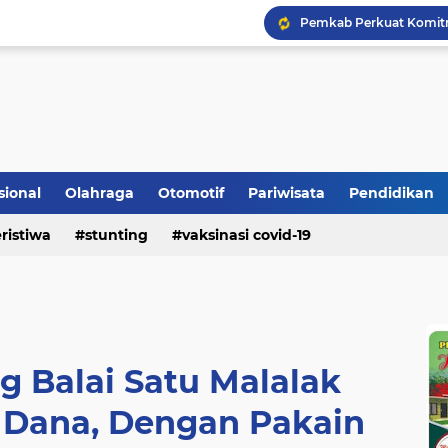
Bupati Padangpariaman
Longsor Ganggu Akses J
sional
Olahraga
Otomotif
Pariwisata
Pendidikan
ristiwa
stunting
vaksinasi covid-19
 Balai Satu Malalak
g Dana, Dengan Pakain