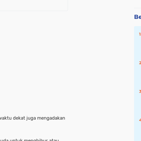
Be
m waktu dekat juga mengadakan
muda untuk menghibur atau