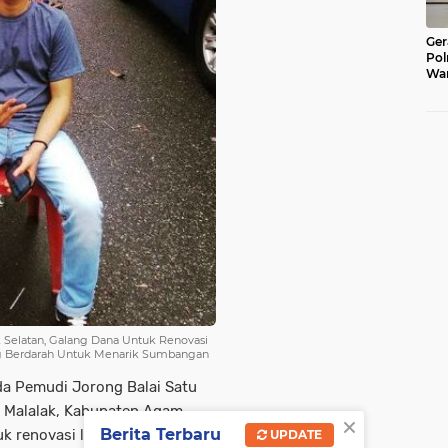
Ger
Pol
War
Pel
Lub
 Selatan, Galang Dana Untuk Renovasi
 Berdarah Untuk Menarik Sumbangan
a Pemudi Jorong Balai Satu
n Malalak, Kabupaten Agam,
×
Berita Terbaru
 renovasi lapangan Volly Ball.
UPDATE