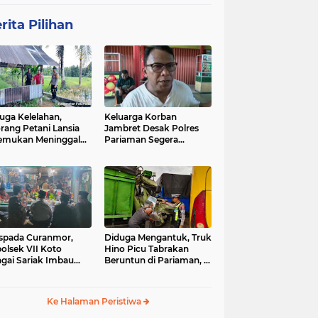
rita Pilihan
uga Kelelahan,
Keluarga Korban
rang Petani Lansia
Jambret Desak Polres
emukan Meninggal
Pariaman Segera
ia di Pematang
Tangkap Pelaku
wah
spada Curanmor,
Diduga Mengantuk, Truk
olsek VII Koto
Hino Picu Tabrakan
gai Sariak Imbau
Beruntun di Pariaman, 5
ga Pasang Kunci
Kendaraan Rusak Parah
nda
Ke Halaman Peristiwa