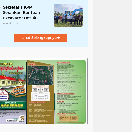
Salurkan Bantuan
untuk Korban Banjir di
Sekretaris KKP
Padang
Serahkan Bantuan
Excavator Untuk
Pelaku Usaha
Perikanan
Lihat Selengkapnya