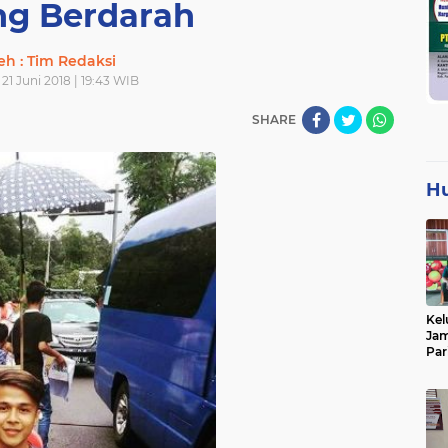
g Berdarah
eh : Tim Redaksi
21 Juni 2018 | 19:43 WIB
SHARE
H
Kel
Jam
Par
Tan