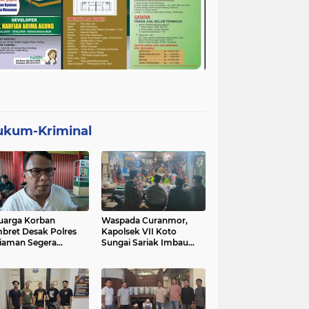
ukum-Kriminal
uarga Korban
Waspada Curanmor,
bret Desak Polres
Kapolsek VII Koto
iaman Segera
Sungai Sariak Imbau
gkap Pelaku
Warga Pasang Kunci
Ganda