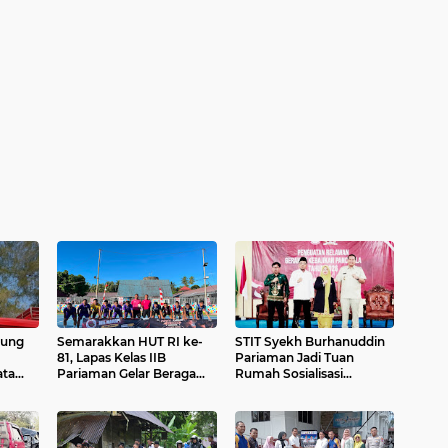
tung
Semarakkan HUT RI ke-
STIT Syekh Burhanuddin
81, Lapas Kelas IIB
Pariaman Jadi Tuan
ata
Pariaman Gelar Beragam
Rumah Sosialisasi
Lomba
Penguatan Ideologi
Pancasila Bersama BPIP
dan DPR RI