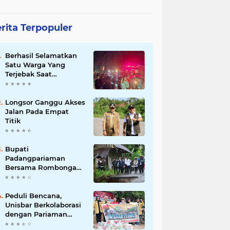
rita Terpopuler
Berhasil Selamatkan
Satu Warga Yang
Terjebak Saat
Kebakaran
Longsor Ganggu Akses
Jalan Pada Empat
Titik
Bupati
Padangpariaman
Bersama Rombongan
Jemput Aspirasi
Peduli Bencana,
Unisbar Berkolaborasi
dengan Pariaman
Women Power