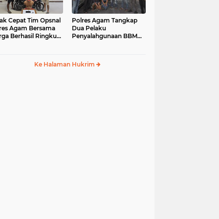
ak Cepat Tim Opsnal
Polres Agam Tangkap
res Agam Bersama
Dua Pelaku
ga Berhasil Ringkus
Penyalahgunaan BBM
aku Jambret di
Bersubsidi Jenis Solar di
uk Basung
Palembayan
Ke Halaman Hukrim