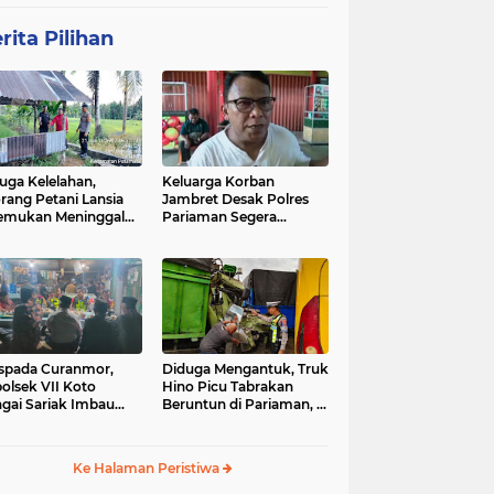
rita Pilihan
uga Kelelahan,
Keluarga Korban
rang Petani Lansia
Jambret Desak Polres
emukan Meninggal
Pariaman Segera
ia di Pematang
Tangkap Pelaku
wah
spada Curanmor,
Diduga Mengantuk, Truk
olsek VII Koto
Hino Picu Tabrakan
gai Sariak Imbau
Beruntun di Pariaman, 5
ga Pasang Kunci
Kendaraan Rusak Parah
nda
Ke Halaman Peristiwa