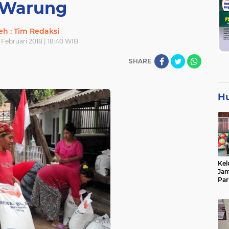
 Warung
eh : Tim Redaksi
 Februari 2018 | 18:40 WIB
SHARE
H
Kel
Jam
Par
Tan