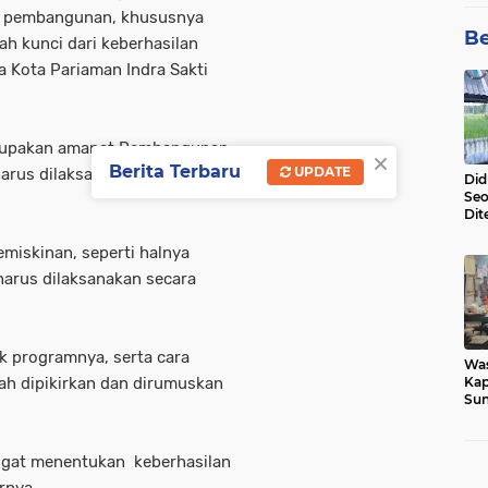
m pembangunan, khususnya
Be
h kunci dari keberhasilan
a Kota Pariaman Indra Sakti
rupakan amanat Pembangunan
×
Berita Terbaru
UPDATE
arus dilaksanakan dengan
Did
Seo
Dit
Dun
Sa
miskinan, seperti halnya
arus dilaksanakan secara
k programnya, serta cara
Wa
ah dipikirkan dan dirumuskan
Kap
Sun
War
Ga
ngat menentukan keberhasilan