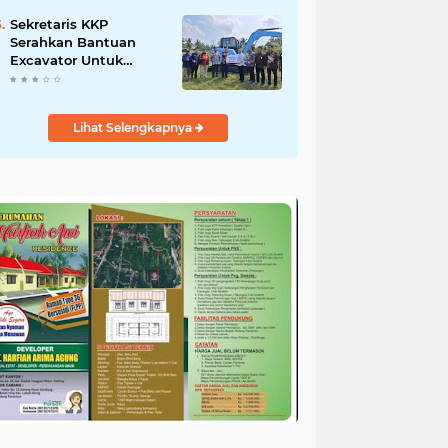
Salurkan Bantuan
untuk Korban Banjir di
Sekretaris KKP
Padang
Serahkan Bantuan
Excavator Untuk
Pelaku Usaha
Perikanan
Lihat Selengkapnya