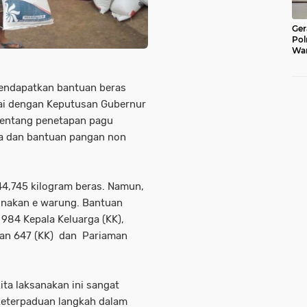
Ger
Pol
War
Pel
Lub
endapatkan bantuan beras
ai dengan Keputusan Gubernur
tentang penetapan pagu
ra dan bantuan pangan non
4,745 kilogram beras. Namun,
unakan e warung. Bantuan
984 Kepala Keluarga (KK),
tan 647 (KK) dan Pariaman
ta laksanakan ini sangat
eterpaduan langkah dalam