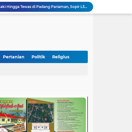
Diduga Tabrak Pejalan Kaki Hingga Tewas di Padang Pariaman, Sopir L300 Sempat Kabur Karena Panik
 Bersama Rombongan Jemput Aspirasi
alan Pada Empat Titik
Presiden Diminta Jadikan Pertemuan dengan Kepala Daerah sebagai Momentum Reformasi Sistemik
Tingkatkan PAD, UPTD PPD Kota Pariaman Luncurkan Program "SAJUMPA"
Pemkab Perkuat Komitmen Dalam Kehidupan Masyarakat Yang Harmonis
Diduga Akibat Puntung Rokok, Satu Pohon Cemara di Pantai Kata Pariaman Terbakar
Semarakkan HUT RI ke-81, Lapas Kelas IIB Pariaman Gelar Beragam Lomba
Pertanian
Politik
Religius
STIT Syekh Burhanuddin Pariaman Jadi Tuan Rumah Sosialisasi Penguatan Ideologi Pancasila Bersama BPIP dan DPR RI
Peduli Bencana, Unisbar Berkolaborasi dengan Pariaman Women Power Salurkan Bantuan untuk Korban Banjir di Padang