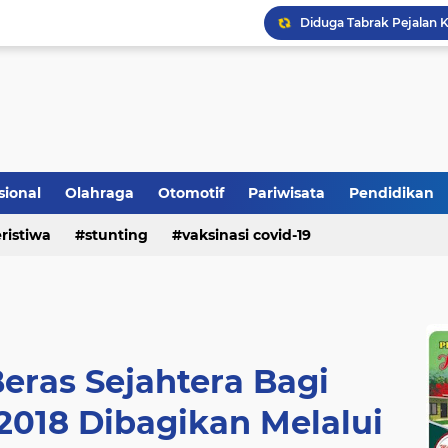
Bupati Padangpariaman
Longsor Ganggu Akses J
sional
Olahraga
Otomotif
Pariwisata
Pendidikan
ristiwa
stunting
vaksinasi covid-19
Beras Sejahtera Bagi
2018 Dibagikan Melalui