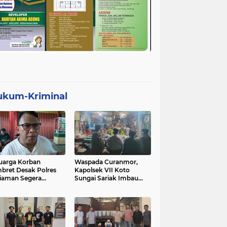
ukum-Kriminal
uarga Korban
Waspada Curanmor,
bret Desak Polres
Kapolsek VII Koto
iaman Segera
Sungai Sariak Imbau
gkap Pelaku
Warga Pasang Kunci
Ganda