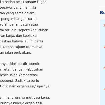
i terhadap pelaksanaan tugas
pegawai yang memiliki
Be
atan yang sama dalam
 pengembangan karier.
eroleh penempatan atau
ktor lain, seperti kebutuhan
man kerja, dan kebijakan
askan bahwa isu ini perlu
i, karena tujuan utamanya
ri jalan perbaikan.
nya tidak berdiri sendiri.
berkaitan dengan kebutuhan
, kesesuaian kompetensi
etensi. Jadi, kita perlu
 di dalam organisasi,” ujarnya.
lah menurunnya motivasi kerja,
runnya kinerja organisasi.