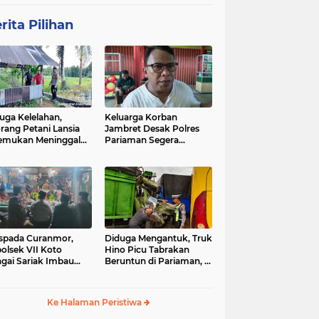
rita Pilihan
uga Kelelahan,
Keluarga Korban
rang Petani Lansia
Jambret Desak Polres
emukan Meninggal
Pariaman Segera
ia di Pematang
Tangkap Pelaku
wah
spada Curanmor,
Diduga Mengantuk, Truk
olsek VII Koto
Hino Picu Tabrakan
gai Sariak Imbau
Beruntun di Pariaman, 5
ga Pasang Kunci
Kendaraan Rusak Parah
nda
Ke Halaman Peristiwa