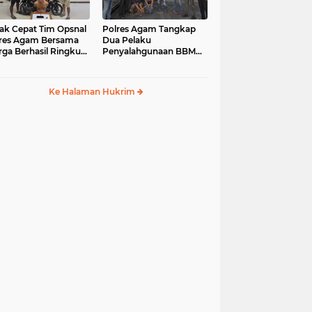
ak Cepat Tim Opsnal
Polres Agam Tangkap
res Agam Bersama
Dua Pelaku
ga Berhasil Ringkus
Penyalahgunaan BBM
aku Jambret di
Bersubsidi Jenis Solar di
uk Basung
Palembayan
Ke Halaman Hukrim