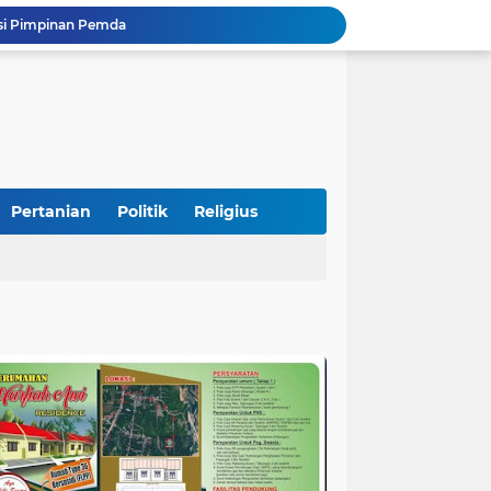
si Pimpinan Pemda
Tingkatkan PAD, UPTD PPD Kota Pariaman Luncurkan Program "SAJUMPA"
Pemkab Perkuat Komitmen Dalam Kehidupan Masyarakat Yang Harmonis
Diduga Akibat Puntung Rokok, Satu Pohon Cemara di Pantai Kata Pariaman Terbakar
Semarakkan HUT RI ke-81, Lapas Kelas IIB Pariaman Gelar Beragam Lomba
STIT Syekh Burhanuddin Pariaman Jadi Tuan Rumah Sosialisasi Penguatan Ideologi Pancasila Bersama BPIP dan DPR RI
Peduli Bencana, Unisbar Berkolaborasi dengan Pariaman Women Power Salurkan Bantuan untuk Korban Banjir di Padang
Diduga Tabrak Pejalan Kaki Hingga Tewas di Padang Pariaman, Sopir L300 Sempat Kabur Karena Panik
Pertanian
Politik
Religius
 Bersama Rombongan Jemput Aspirasi
n Rumah Korban Yang Tertimpa Pohon