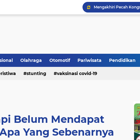
Mengakhiri Pecah Kong
sional
Olahraga
Otomotif
Pariwisata
Pendidikan
Bupati Padangpariaman
ristiwa
stunting
vaksinasi covid-19
Pemkab Berikan Bantua
tapi Belum Mendapat
, Apa Yang Sebenarnya