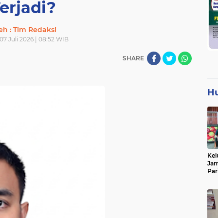
erjadi?
eh : Tim Redaksi
 07 Juli 2026 | 08:52 WIB
SHARE
H
Kel
Jam
Par
Tan