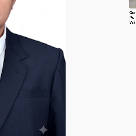
Ger
Pol
War
Pel
Lub