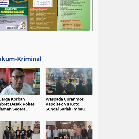
ukum-Kriminal
uarga Korban
Waspada Curanmor,
bret Desak Polres
Kapolsek VII Koto
iaman Segera
Sungai Sariak Imbau
gkap Pelaku
Warga Pasang Kunci
Ganda