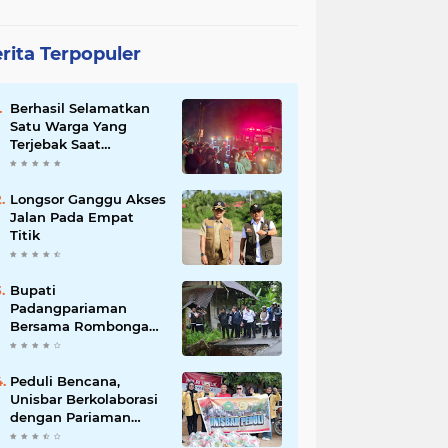
rita Terpopuler
Berhasil Selamatkan
Satu Warga Yang
Terjebak Saat
Kebakaran
Longsor Ganggu Akses
Jalan Pada Empat
Titik
Bupati
Padangpariaman
Bersama Rombongan
Jemput Aspirasi
Peduli Bencana,
Unisbar Berkolaborasi
dengan Pariaman
Women Power