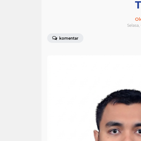
T
Ol
Selasa,
komentar