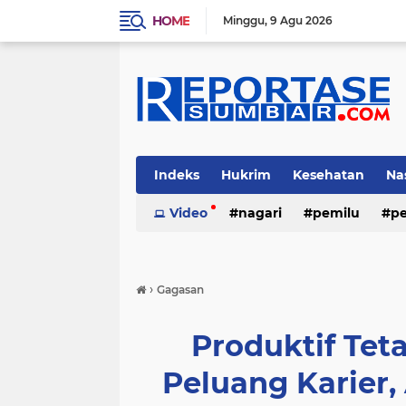
HOME
Minggu
9 Agu 2026
Indeks
Hukrim
Kesehatan
Na
Video
nagari
pemilu
pe
›
Gagasan
Produktif Te
Peluang Karier