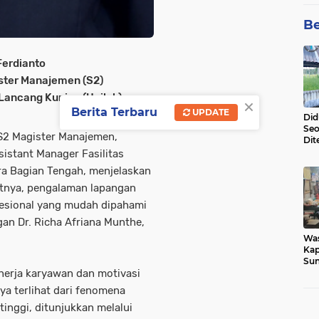
Be
 Ferdianto
ster Manajemen (S2)
Lancang Kuning (Unilak)
×
Berita Terbaru
UPDATE
Did
Seo
S2 Magister Manajemen,
Dit
Dun
sistant Manager Fasilitas
Sa
ra Bagian Tengah, menjelaskan
rutnya, pengalaman lapangan
fesional yang mudah dipahami
gan Dr. Richa Afriana Munthe,
Wa
Kap
Sun
inerja karyawan dan motivasi
War
Ga
ya terlihat dari fenomena
tinggi, ditunjukkan melalui