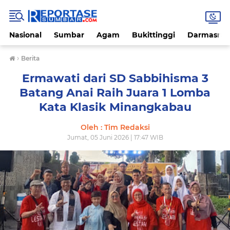
Nasional
Sumbar
Agam
Bukittinggi
Darmasray
›
Berita
Ermawati dari SD Sabbihisma 3
Batang Anai Raih Juara 1 Lomba
Kata Klasik Minangkabau
Oleh : Tim Redaksi
Jumat, 05 Juni 2026 | 17:47 WIB