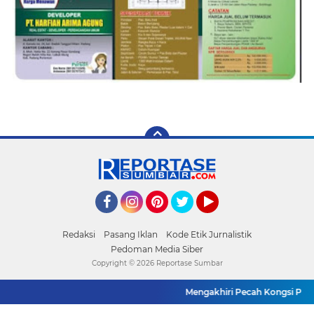
Facebook
Instagram
Pinterest
Twitter
YouTube
Redaksi
Pasang Iklan
Kode Etik Jurnalistik
Pedoman Media Siber
Copyright ©
2026 Reportase Sumbar
Mengakhiri Pecah Kongsi Pimpi