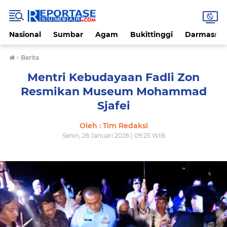
Nasional
Sumbar
Agam
Bukittinggi
Darmasray
›
Berita
Mentri Kebudayaan Fadli Zon
Resmikan Museum Mohammad
Sjafei
Oleh : Tim Redaksi
Senin, 26 Januari 2026 | 09:25 WIB