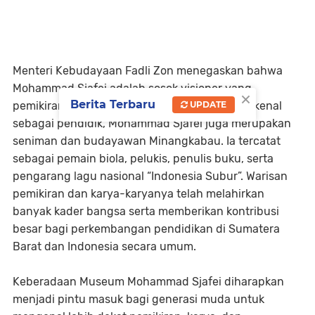
Menteri Kebudayaan Fadli Zon menegaskan bahwa
Mohammad Sjafei adalah sosok visioner yang
×
Berita Terbaru
pemikirannya melampaui zamannya. Selain dikenal
UPDATE
sebagai pendidik, Mohammad Sjafei juga merupakan
seniman dan budayawan Minangkabau. Ia tercatat
sebagai pemain biola, pelukis, penulis buku, serta
pengarang lagu nasional “Indonesia Subur”. Warisan
pemikiran dan karya-karyanya telah melahirkan
banyak kader bangsa serta memberikan kontribusi
besar bagi perkembangan pendidikan di Sumatera
Barat dan Indonesia secara umum.
Keberadaan Museum Mohammad Sjafei diharapkan
menjadi pintu masuk bagi generasi muda untuk