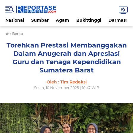
Nasional
Sumbar
Agam
Bukittinggi
Darmasray
›
Berita
Torehkan Prestasi Membanggakan
Dalam Anugerah dan Apresiasi
Guru dan Tenaga Kependidikan
Sumatera Barat
Oleh : Tim Redaksi
Senin, 10 November 2025 | 10:47 WIB