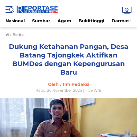
Nasional
Sumbar
Agam
Bukittinggi
Darmasray
›
Berita
Dukung Ketahanan Pangan, Desa
Batang Tajongkek Aktifkan
BUMDes dengan Kepengurusan
Baru
Oleh : Tim Redaksi
Rabu, 26 November 2025 | 11:59 WIB