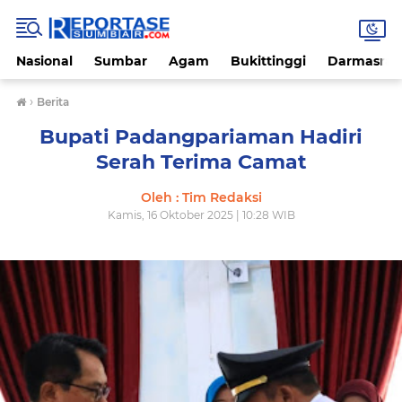
Nasional
Sumbar
Agam
Bukittinggi
Darmasray
›
Berita
Bupati Padangpariaman Hadiri
Serah Terima Camat
Oleh : Tim Redaksi
Kamis, 16 Oktober 2025 | 10:28 WIB