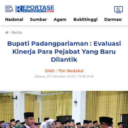
Nasional
Sumbar
Agam
Bukittinggi
Darmasray
›
Berita
Bupati Padangpariaman : Evaluasi
Kinerja Para Pejabat Yang Baru
Dilantik
Oleh : Tim Redaksi
Selasa, 07 Oktober 2025 | 13:18 WIB