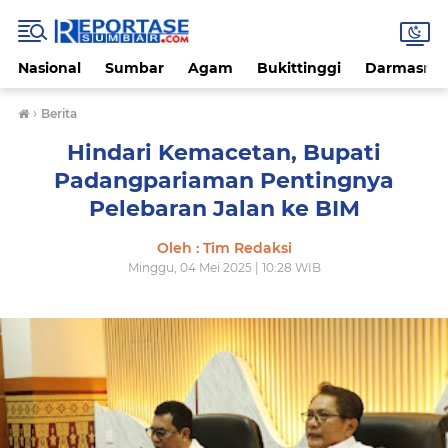
Nasional
Sumbar
Agam
Bukittinggi
Darmasray
›
Berita
Hindari Kemacetan, Bupati
Padangpariaman Pentingnya
Pelebaran Jalan ke BIM
Oleh : Tim Redaksi
Minggu, 04 Mei 2025 | 10:28 WIB