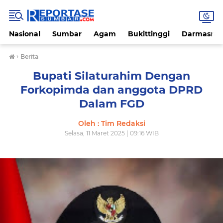
Nasional
Sumbar
Agam
Bukittinggi
Darmasray
›
Berita
Bupati Silaturahim Dengan
Forkopimda dan anggota DPRD
Dalam FGD
Oleh : Tim Redaksi
Selasa, 11 Maret 2025 | 09:16 WIB